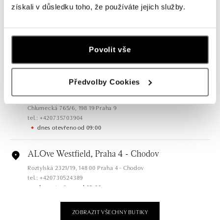
získali v důsledku toho, že používáte jejich služby.
dnes otevřeno od 09:00
ALOve OC Olympia, Brno
U Dálnice 777, 664 42 Brno
Povolit vše
tel.: +420604389337
dnes otevřeno od 09:00
Předvolby Cookies
ALOve Westfield Černý most, Praha 9
Chlumecká 765/6, 198 19 Praha 9
tel.: +420735703904
dnes otevřeno od 09:00
ALOve Westfield, Praha 4 - Chodov
Roztylská 2321/19, 148 00 Praha 4 - Chodov
tel.: +420730524389
dnes otevřeno od 09:00
ZOBRAZIT VŠECHNY BUTIKY
ALOve OC Aupark, Bratislava