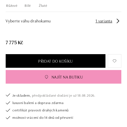
Růžové
Bílé
Žluté
Vyberte váhu drahokamu
1 varianta
7 775 Kč
PŘIDAT DO KOŠÍKU
NAJÍT NA BUTIKU
Je skladem,
předpokládané dodání je už 18.08.2026.
luxusní balení a doprava zdarma
certifikát pravosti drahých kamenů
možnost vrácení do 14 dnů od převzetí