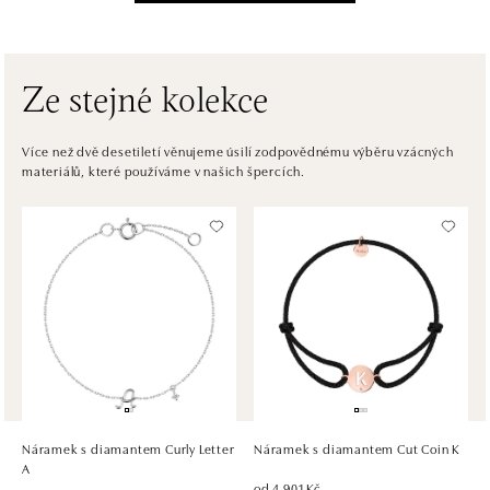
Einsteinova 3541/18, 851 01 Bratislava
tel.: +421917090556
dnes otevřeno od 09:00
Ze stejné kolekce
ALOve OC Eurovea, Bratislava
Pribinova 8, 811 09 Bratislava
Více než dvě desetiletí věnujeme úsilí zodpovědnému výběru vzácných
materiálů, které používáme v našich špercích.
tel.: +421917090467
dnes otevřeno od 10:00
HALADA OC Avion, Bratislava
Ivanská cesta 16, 821 04 Bratislava
tel.: +421 917 090 372
dnes otevřeno od 09:00
HALADA OC Eurovea, Bratislava
Pribinova 8, 811 09 Bratislava
tel.: +421 910 284 071
Náramek s diamantem Curly Letter
Náramek s diamantem Cut Coin K
dnes otevřeno od 10:00
A
od 4 901 Kč