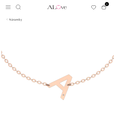
Přeskočit na hlavní obsah
0
Náramky