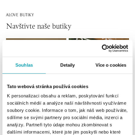
ALOVE BUTIKY
Navštivte naše butiky
Souhlas
Detaily
Více o cookies
Tato webová stránka používá cookies
K personalizaci obsahu a reklam, poskytování funkcí
sociálních médií a analýze naší návštěvnosti využíváme
Všechny
Česko
Slovensko
soubory cookie. Informace o tom, jak náš web používáte,
sdílíme se svými partnery pro sociální média, inzerci a
ALOve OC Nový Smíchov, Praha 5
analýzy. Partneři tyto údaje mohou zkombinovat s
Plzeňská 8, 150 00 Praha 5 - Anděl
dalšími informacemi, které jste jim poskytli nebo které
tel.: +420736509250