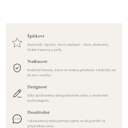
Špičkové
Materiály i šperky. Jen to nejlepší - zlato, diamanty,
drahé kameny a perly.
Nadčasové
Rodinné klenoty, které se mohou předávat z babičky na
dceru i vnučku.
Designové
Díky špičkovému designérského týmu a moderním
technologiím.
Dosažitelné
I diamantový nebo perlový šperk se dá pořídit za
přijatelnou cenu.