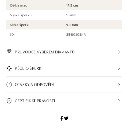
Délka max
17.5 cm
Výška šperku
10 mm
Šířka šperku
9.5 mm
ID
254030384R
PRŮVODCE VÝBĚREM DIAMANTŮ
PÉČE O ŠPERK
OTÁZKY A ODPOVĚDI
CERTIFIKÁT PRAVOSTI