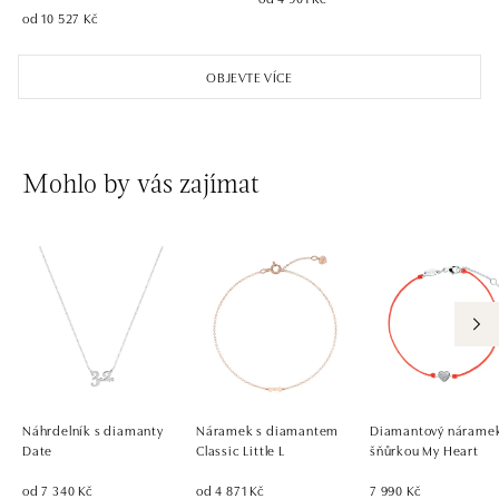
od 10 527 Kč
OBJEVTE VÍCE
Mohlo by vás zajímat
Náhrdelník s diamanty
Náramek s diamantem
Diamantový náramek
Date
Classic Little L
šňůrkou My Heart
od 7 340 Kč
od 4 871 Kč
7 990 Kč