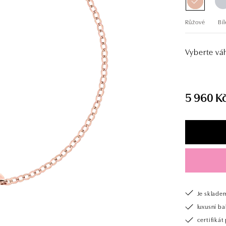
Růžové
Bíl
Vyberte vá
5 960 K
Je sklade
luxusní b
certifiká