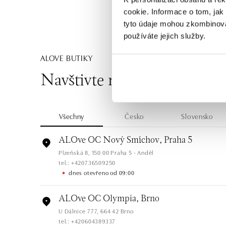
cookie. Informace o tom, jak
tyto údaje mohou zkombinovat
používáte jejich služby.
ALOVE BUTIKY
Navštivte naše butiky
Všechny
Česko
Slovensko
ALOve OC Nový Smíchov, Praha 5
Plzeňská 8, 150 00 Praha 5 - Anděl
tel.: +420736509250
dnes otevřeno od 09:00
ALOve OC Olympia, Brno
U Dálnice 777, 664 42 Brno
tel.: +420604389337