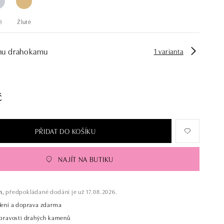
é
Žluté
hu drahokamu
1 varianta
č
PŘIDAT DO KOŠÍKU
NAJÍT NA BUTIKU
m,
předpokládané dodání je už 17.08.2026.
alení a doprava zdarma
t pravosti drahých kamenů