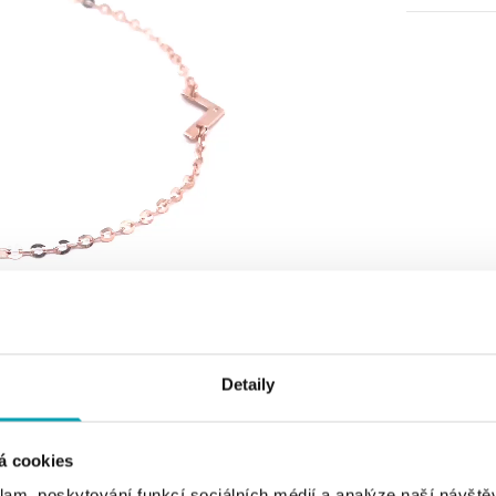
Detaily
á cookies
klam, poskytování funkcí sociálních médií a analýze naší návšt