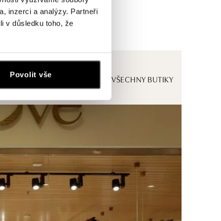
, inzerci a analýzy. Partneři
li v důsledku toho, že
Povolit vše
ZOBRAZIT VŠECHNY BUTIKY