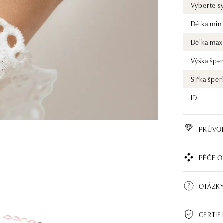
Vyberte s
Délka min
Délka max
Výška špe
Šířka šper
ID
PRŮVO
PÉČE O
OTÁZKY
CERTIF