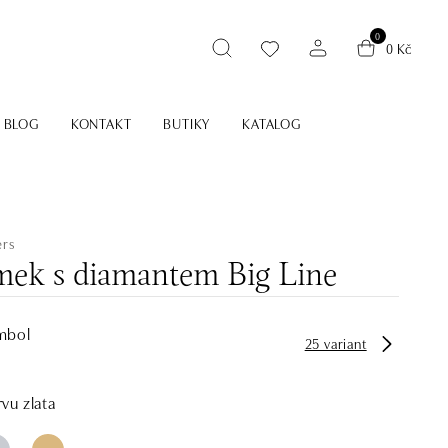
0
0 Kč
BLOG
KONTAKT
BUTIKY
KATALOG
ers
ek s diamantem Big Line
mbol
25 variant
vu zlata