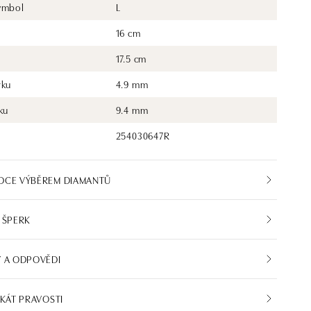
ymbol
L
16 cm
17.5 cm
rku
4.9 mm
ku
9.4 mm
254030647R
DCE VÝBĚREM DIAMANTŮ
 ŠPERK
 A ODPOVĚDI
IKÁT PRAVOSTI