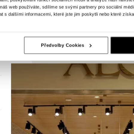
 náš web používáte, sdílíme se svými partnery pro sociální média
 s dalšími informacemi, které jste jim poskytli nebo které získa
Předvolby Cookies