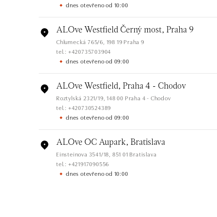
dnes otevřeno od 10:00
ALOve Westfield Černý most, Praha 9
Chlumecká 765/6, 198 19 Praha 9
tel.: +420735703904
dnes otevřeno od 09:00
ALOve Westfield, Praha 4 - Chodov
Roztylská 2321/19, 148 00 Praha 4 - Chodov
tel.: +420730524389
dnes otevřeno od 09:00
ALOve OC Aupark, Bratislava
Einsteinova 3541/18, 851 01 Bratislava
tel.: +421917090556
dnes otevřeno od 10:00
ALOve OC Eurovea, Bratislava
Pribinova 8, 811 09 Bratislava