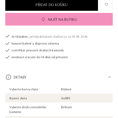
PŘIDAT DO KOŠÍKU
NAJÍT NA BUTIKU
Je skladem,
předpokládané dodání je už 18.08.2026.
luxusní balení a doprava zdarma
certifikát pravosti drahých kamenů
možnost vrácení do 14 dnů od převzetí
DETAILY
Vyberte barvu zlata
Růžové
Ryzost zlata
Au585
Vyberte druh centrálního
Briliant
kamene