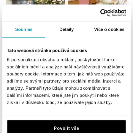
Souhlas
Detaily
Více o cookies
Všechny
Česko
Slovensko
ALOve OC Nový Smíchov, Praha 5
Tato webová stránka používá cookies
Plzeňská 8, 150 00 Praha 5 - Anděl
K personalizaci obsahu a reklam, poskytování funkcí
tel.: +420736509250
sociálních médií a analýze naší návštěvnosti využíváme
dnes otevřeno od 09:00
soubory cookie. Informace o tom, jak náš web používáte,
sdílíme se svými partnery pro sociální média, inzerci a
ALOve OC Olympia, Brno
analýzy. Partneři tyto údaje mohou zkombinovat s
U Dálnice 777, 664 42 Brno
dalšími informacemi, které jste jim poskytli nebo které
tel.: +420604389337
získali v důsledku toho, že používáte jejich služby.
dnes otevřeno od 09:00
ALOve Westfield Černý most, Praha 9
Povolit vše
Chlumecká 765/6, 198 19 Praha 9