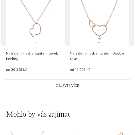
Ivanská cesta 16, 821 04 Bratislava
tel.: +421 917 090 372
dnes otevřeno od 09:00
HALADA OC Eurovea, Bratislava
Pribinova 8, 811 09 Bratislava
tel.: +421 910 284 071
Náhrdelník s diamantem Lovely
Náhrdelník s diamantem Double
dnes otevřeno od 10:00
Feeling
Love
od 20 328 Kč
od 19 094 Kč
OBJEVTE VÍCE
Mohlo by vás zajímat