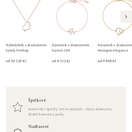
Náhrdelník s diamantem
Náramek s diamantem
Náramek s diamant
Lovely Feeling
Nature Gift
Hexagon Elegance
od 20 328 Kč
od 9 232 Kč
od 9 898 Kč
Špičkové
Materiály i šperky. Jen to nejlepší - zlato, diamanty,
drahé kameny a perly.
Nadčasové