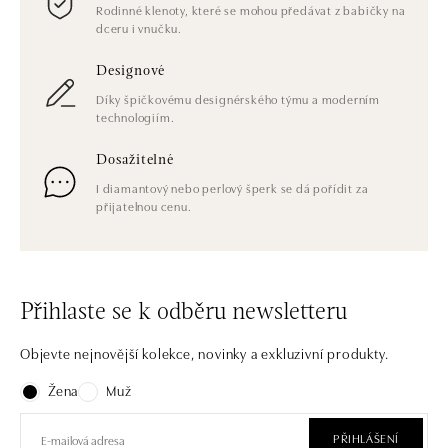
Rodinné klenoty, které se mohou předávat z babičky na
dceru i vnučku.
Designové
Díky špičkovému designérského týmu a moderním
technologiím.
Dosažitelné
I diamantový nebo perlový šperk se dá pořídit za
přijatelnou cenu.
Přihlaste se k odběru newsletteru
Objevte nejnovější kolekce, novinky a exkluzivní produkty.
Žena
Muž
PŘIHLÁŠENÍ