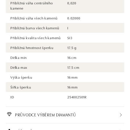
Přibližná váha centrálního
0,020
kamene
Přibližná váha všech kamenů
0.02000
Přibližná barva všech kamenů
I
Přibližná kvalita všech kamenů
SI3
Přibližná hmotnost šperku
17.5 g
Délka min
16 cm
Délka max
17.5 cm
Výška šperku
16 mm
Šířka šperku
16 mm
ID
254002501R
PRŮVODCE VÝBĚREM DIAMANTŮ