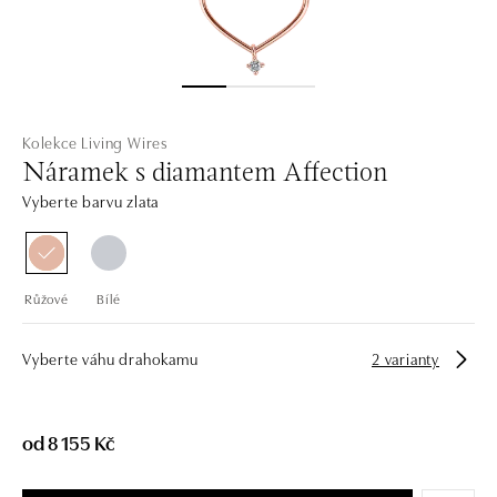
Kolekce Living Wires
Náramek s diamantem Affection
Vyberte barvu zlata
Růžové
Bílé
Vyberte váhu drahokamu
2 varianty
od 8 155 Kč