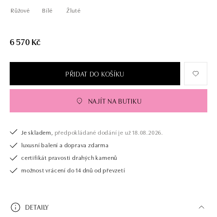
Růžové
Bílé
Žluté
6 570 Kč
PŘIDAT DO KOŠÍKU
NAJÍT NA BUTIKU
Je skladem,
předpokládané dodání je už 18.08.2026.
luxusní balení a doprava zdarma
certifikát pravosti drahých kamenů
možnost vrácení do 14 dnů od převzetí
DETAILY