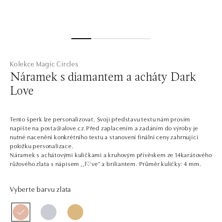
Kolekce Magic Circles
Náramek s diamantem a acháty Dark
Love
Tento šperk lze personalizovat. Svoji představu textu nám prosím
napište na posta@alove.cz.Před zaplacením a zadáním do výroby je
nutné nacenění konkrétního textu a stanovení finální ceny zahrnující
položku personalizace.
Náramek s achátovými kuličkami a kruhovým přívěskem ze 14karátového
růžového zlata s nápisem ,,l♡ve" a briliantem. Průměr kuličky: 4 mm.
Vyberte barvu zlata