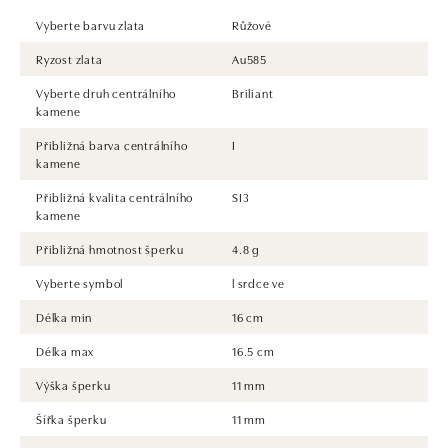
Vyberte barvu zlata
Růžové
Ryzost zlata
Au585
Vyberte druh centrálního
Briliant
kamene
Přibližná barva centrálního
I
kamene
Přibližná kvalita centrálního
SI3
kamene
Přibližná hmotnost šperku
4.8 g
Vyberte symbol
l srdce ve
Délka min
16 cm
Délka max
16.5 cm
Výška šperku
11 mm
Šířka šperku
11 mm