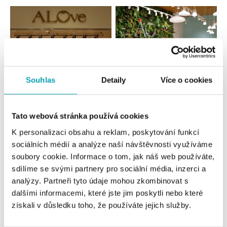
Souhlas
Detaily
Více o cookies
Všechny
Česko
Slovensko
Tato webová stránka používá cookies
K personalizaci obsahu a reklam, poskytování funkcí
ALOve OC Nový Smíchov, Praha 5
sociálních médií a analýze naší návštěvnosti využíváme
Plzeňská 8, 150 00 Praha 5 - Anděl
soubory cookie. Informace o tom, jak náš web používáte,
tel.: +420736509250
sdílíme se svými partnery pro sociální média, inzerci a
dnes otevřeno do 21:00
analýzy. Partneři tyto údaje mohou zkombinovat s
dalšími informacemi, které jste jim poskytli nebo které
ALOve OC Olympia, Brno
získali v důsledku toho, že používáte jejich služby.
U Dálnice 777, 664 42 Brno