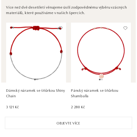
Pribinova 8, 811 09 Bratislava
Více než dvě desetiletí věnujeme úsilí zodpovědnému výběru vzácných
materiálů, které používáme v našich špercích.
tel.: +421917090467
dnes otevřeno do 21:00
HALADA OC Avion, Bratislava
Ivanská cesta 16, 821 04 Bratislava
tel.: +421 917 090 372
dnes otevřeno do 21:00
HALADA OC Eurovea, Bratislava
Pribinova 8, 811 09 Bratislava
tel.: +421 910 284 071
Dámský náramek se šňůrkou Shiny
Pánský náramek se šňůrkou
dnes otevřeno do 21:00
Chain
Shamballa
3 121 Kč
2 280 Kč
OBJEVTE VÍCE