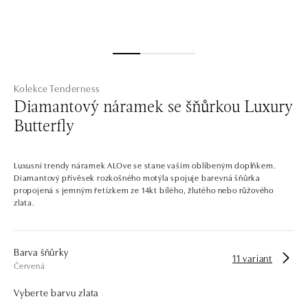
Kolekce Tenderness
Diamantový náramek se šňůrkou Luxury
Butterfly
Luxusní trendy náramek ALOve se stane vaším oblíbeným doplňkem.
Diamantový přívěsek rozkošného motýla spojuje barevná šňůrka
propojená s jemným řetízkem ze 14kt bílého, žlutého nebo růžového
zlata.
Barva šňůrky
11 variant
Červená
Vyberte barvu zlata