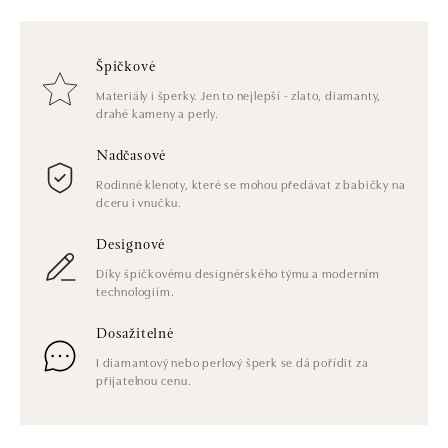
Špičkové
Materiály i šperky. Jen to nejlepší - zlato, diamanty,
drahé kameny a perly.
Nadčasové
Rodinné klenoty, které se mohou předávat z babičky na
dceru i vnučku.
Designové
Díky špičkovému designérského týmu a moderním
technologiím.
Dosažitelné
I diamantový nebo perlový šperk se dá pořídit za
přijatelnou cenu.