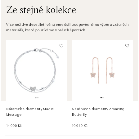
Ze stejné kolekce
ALOve OC Eurovea, Bratislava
Pribinova 8, 811 09 Bratislava
Více než dvě desetiletí věnujeme úsilí zodpovědnému výběru vzácných
materiálů, které používáme v našich špercích.
tel.: +421917090467
dnes otevřeno od 10:00
HALADA OC Avion, Bratislava
Ivanská cesta 16, 821 04 Bratislava
tel.: +421 917 090 372
dnes otevřeno od 10:00
HALADA OC Eurovea, Bratislava
Pribinova 8, 811 09 Bratislava
tel.: +421 910 284 071
Náramek s diamanty Magic
Náušnice s diamanty Amazing
dnes otevřeno od 10:00
Message
Butterfly
14 000 Kč
19 040 Kč