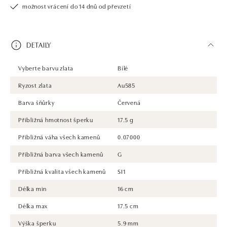
možnost vrácení do 14 dnů od převzetí
DETAILY
Vyberte barvu zlata
Bílé
Ryzost zlata
Au585
Barva šňůrky
Červená
Přibližná hmotnost šperku
17.5 g
Přibližná váha všech kamenů
0.07000
Přibližná barva všech kamenů
G
Přibližná kvalita všech kamenů
SI1
Délka min
16 cm
Délka max
17.5 cm
Výška šperku
5.9 mm