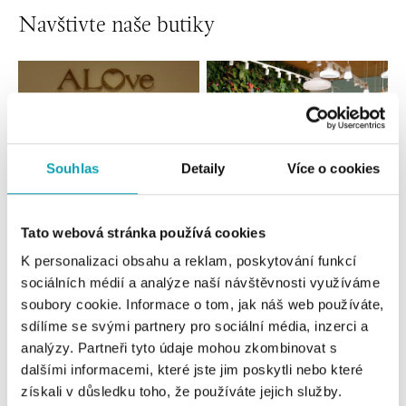
Navštivte naše butiky
Souhlas
Detaily
Více o cookies
Tato webová stránka používá cookies
Všechny
Česko
Slovensko
K personalizaci obsahu a reklam, poskytování funkcí
sociálních médií a analýze naší návštěvnosti využíváme
ALOve OC Nový Smíchov, Praha 5
soubory cookie. Informace o tom, jak náš web používáte,
sdílíme se svými partnery pro sociální média, inzerci a
Plzeňská 8, 150 00 Praha 5 - Anděl
tel.: +420736509250
analýzy. Partneři tyto údaje mohou zkombinovat s
dnes otevřeno od 09:00
dalšími informacemi, které jste jim poskytli nebo které
získali v důsledku toho, že používáte jejich služby.