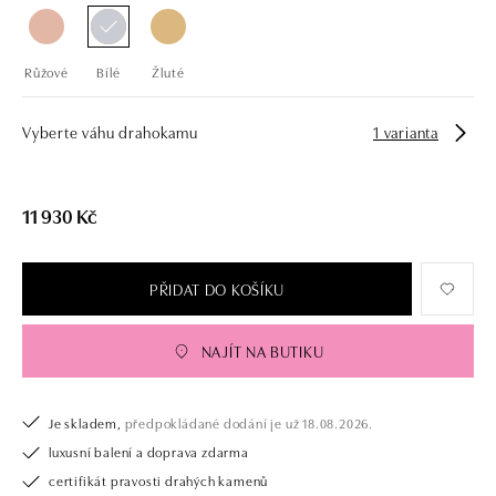
Růžové
Bílé
Žluté
Vyberte váhu drahokamu
1 varianta
11 930 Kč
PŘIDAT DO KOŠÍKU
NAJÍT NA BUTIKU
Je skladem,
předpokládané dodání je už 18.08.2026.
luxusní balení a doprava zdarma
certifikát pravosti drahých kamenů