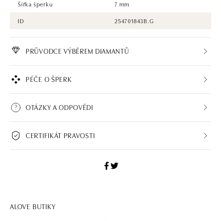
Šířka šperku
7 mm
ID
254701843B.G
PRŮVODCE VÝBĚREM DIAMANTŮ
PÉČE O ŠPERK
OTÁZKY A ODPOVĚDI
CERTIFIKÁT PRAVOSTI
ALOVE BUTIKY