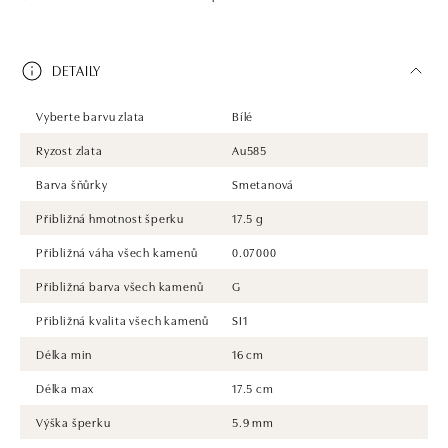
DETAILY
Vyberte barvu zlata
Bílé
Ryzost zlata
Au585
Barva šňůrky
Smetanová
Přibližná hmotnost šperku
17.5 g
Přibližná váha všech kamenů
0.07000
Přibližná barva všech kamenů
G
Přibližná kvalita všech kamenů
SI1
Délka min
16 cm
Délka max
17.5 cm
Výška šperku
5.9 mm