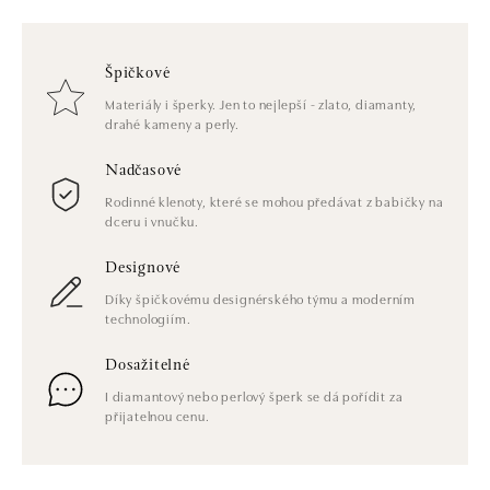
Špičkové
Materiály i šperky. Jen to nejlepší - zlato, diamanty,
drahé kameny a perly.
Nadčasové
Rodinné klenoty, které se mohou předávat z babičky na
dceru i vnučku.
Designové
Díky špičkovému designérského týmu a moderním
technologiím.
Dosažitelné
I diamantový nebo perlový šperk se dá pořídit za
přijatelnou cenu.