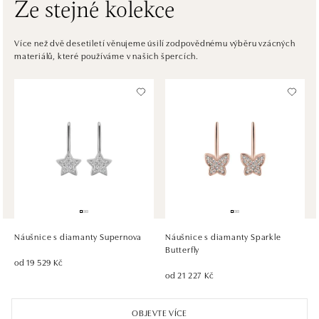
Ze stejné kolekce
ALOve OC Eurovea, Bratislava
Pribinova 8, 811 09 Bratislava
Více než dvě desetiletí věnujeme úsilí zodpovědnému výběru vzácných
materiálů, které používáme v našich špercích.
tel.: +421917090467
dnes otevřeno od 10:00
HALADA OC Avion, Bratislava
Ivanská cesta 16, 821 04 Bratislava
tel.: +421 917 090 372
dnes otevřeno od 10:00
HALADA OC Eurovea, Bratislava
Pribinova 8, 811 09 Bratislava
tel.: +421 910 284 071
Náušnice s diamanty Supernova
Náušnice s diamanty Sparkle
dnes otevřeno od 10:00
Butterfly
od 19 529 Kč
od 21 227 Kč
OBJEVTE VÍCE