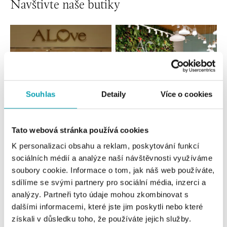
Navštivte naše butiky
Souhlas
Detaily
Více o cookies
Tato webová stránka používá cookies
Všechny
Česko
Slovensko
K personalizaci obsahu a reklam, poskytování funkcí
sociálních médií a analýze naší návštěvnosti využíváme
ALOve OC Nový Smíchov, Praha 5
soubory cookie. Informace o tom, jak náš web používáte,
Plzeňská 8, 150 00 Praha 5 - Anděl
sdílíme se svými partnery pro sociální média, inzerci a
tel.: +420736509250
analýzy. Partneři tyto údaje mohou zkombinovat s
dnes otevřeno od 09:00
dalšími informacemi, které jste jim poskytli nebo které
získali v důsledku toho, že používáte jejich služby.
ALOve OC Olympia, Brno