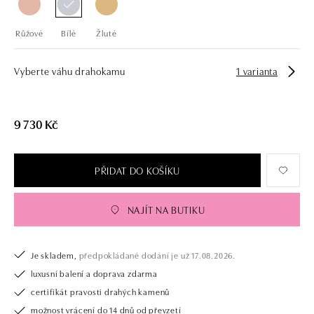
Růžové
Bílé
Žluté
Vyberte váhu drahokamu
1 varianta
9 730 Kč
PŘIDAT DO KOŠÍKU
NAJÍT NA BUTIKU
Je skladem,
předpokládané dodání je už 17.08.2026.
luxusní balení a doprava zdarma
certifikát pravosti drahých kamenů
možnost vrácení do 14 dnů od převzetí