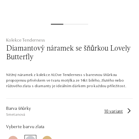
Kolekce Tenderness
Diamantový náramek se šňůrkou Lovely
Butterfly
Něžný náramek z kolekce ALOve Tenderness s barevnou šňůrkou
propojenou přívěskem ve tvaru motýlka ze 14kt bílého, žlutého nebo
růžového zlata s diamanty je ideálním dárkem pro každou příležitost.
Barva šňůrky
10 variant
Smetanová
Vyberte barvu zlata