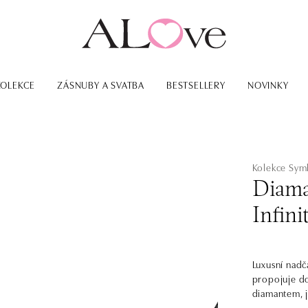
KOLEKCE
ZÁSNUBY A SVATBA
BESTSELLERY
NOVINKY
Kolekce Sym
Diama
Infini
Luxusní nadč
propojuje d
diamantem, j