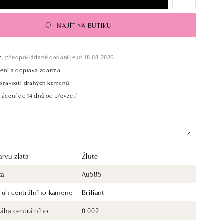
NAJÍT NA BUTIKU
m,
předpokládané dodání je už 18.08.2026.
alení a doprava zdarma
t pravosti drahých kamenů
rácení do 14 dnů od převzetí
rvu zlata
Žluté
ta
Au585
ruh centrálního kamene
Briliant
váha centrálního
0,002