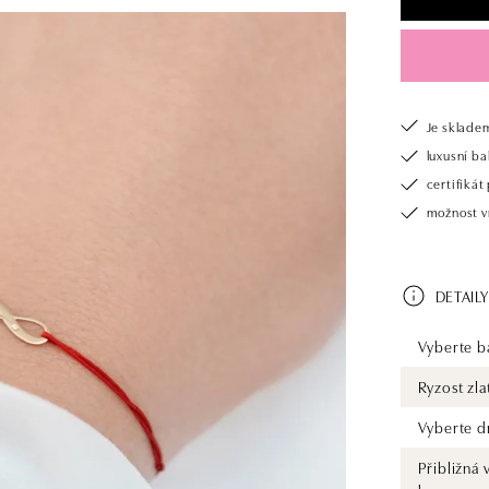
Je sklade
luxusní b
certifiká
možnost v
DETAILY
Vyberte ba
Ryzost zla
Vyberte d
Přibližná 