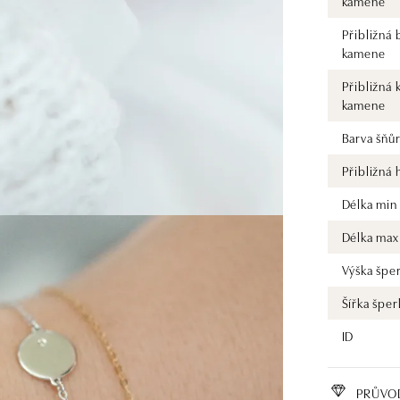
kamene
Přibližná 
kamene
Přibližná 
kamene
Barva šňů
Přibližná
Délka min
Délka max
Výška špe
Šířka šper
ID
PRŮVO