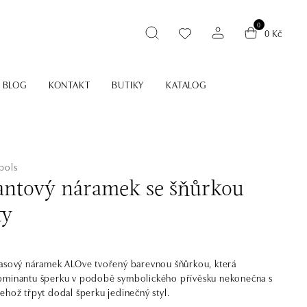
0
0 Kč
BLOG
KONTAKT
BUTIKY
KATALOG
bols
ntový náramek se šňůrkou
ty
asový náramek ALOve tvořený barevnou šňůrkou, která
ominantu šperku v podobě symbolického přívěsku nekonečna s
ehož třpyt dodal šperku jedinečný styl.