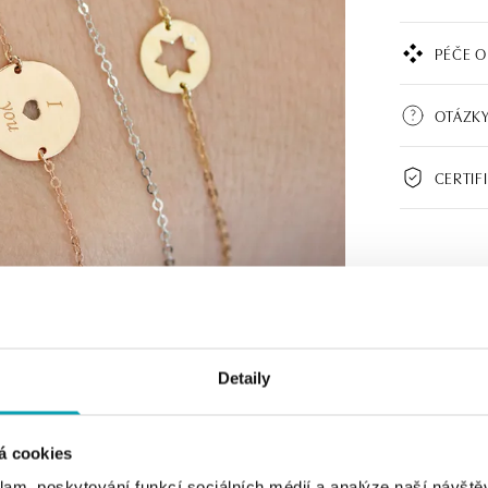
PÉČE O
OTÁZKY
CERTIF
Detaily
á cookies
klam, poskytování funkcí sociálních médií a analýze naší návšt