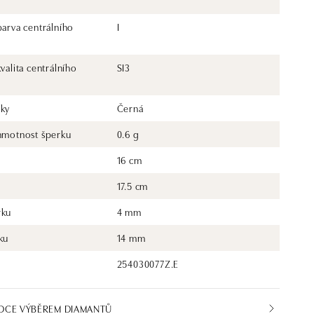
barva centrálního
I
kvalita centrálního
SI3
rky
Černá
 hmotnost šperku
0.6 g
16 cm
17.5 cm
rku
4 mm
ku
14 mm
254030077Z.E
DCE VÝBĚREM DIAMANTŮ