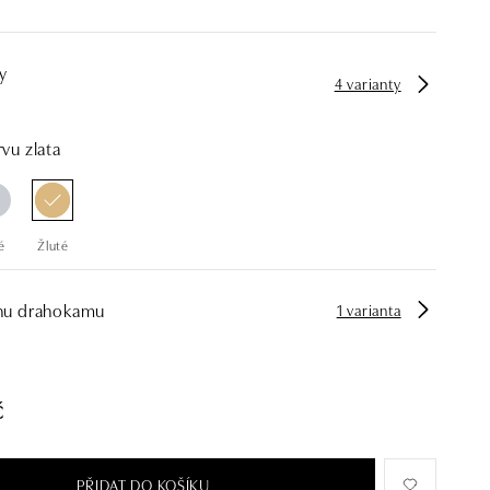
y
4 varianty
vu zlata
é
Žluté
hu drahokamu
1 varianta
č
PŘIDAT DO KOŠÍKU