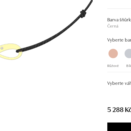
Barva šňůrk
Černá
Vyberte bar
Růžové
Bíl
Vyberte vá
5 288 K