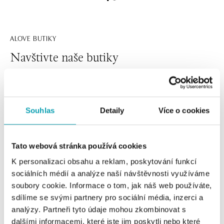
ALOVE BUTIKY
Navštivte naše butiky
Souhlas
Detaily
Více o cookies
Tato webová stránka používá cookies
K personalizaci obsahu a reklam, poskytování funkcí
sociálních médií a analýze naší návštěvnosti využíváme
soubory cookie. Informace o tom, jak náš web používáte,
Všechny
Česko
Slovensko
sdílíme se svými partnery pro sociální média, inzerci a
analýzy. Partneři tyto údaje mohou zkombinovat s
ALOve OC Nový Smíchov, Praha 5
dalšími informacemi, které jste jim poskytli nebo které