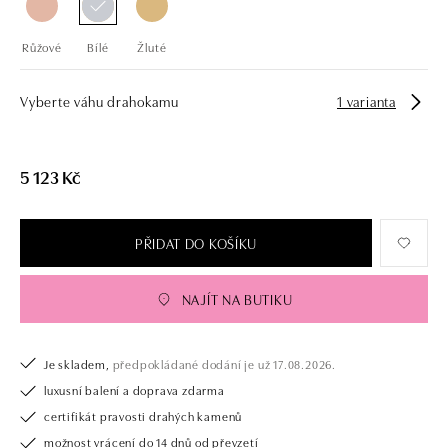
Růžové
Bílé
Žluté
Vyberte váhu drahokamu
1 varianta
5 123 Kč
PŘIDAT DO KOŠÍKU
NAJÍT NA BUTIKU
Je skladem,
předpokládané dodání je už 17.08.2026.
luxusní balení a doprava zdarma
certifikát pravosti drahých kamenů
možnost vrácení do 14 dnů od převzetí