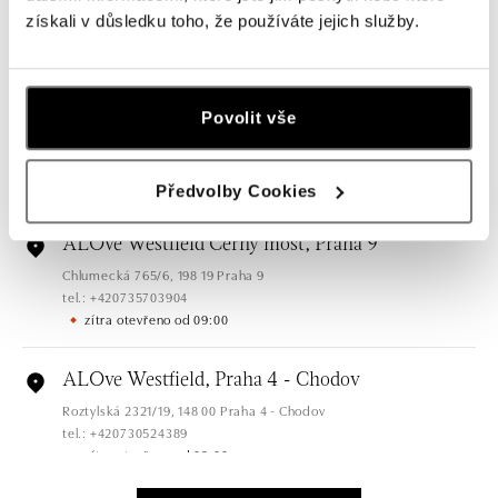
Plzeňská 8, 150 00 Praha 5 - Anděl
získali v důsledku toho, že používáte jejich služby.
tel.: +420736509250
zítra otevřeno od 09:00
ALOve OC Olympia, Brno
Povolit vše
U Dálnice 777, 664 42 Brno
tel.: +420604389337
zítra otevřeno od 10:00
Předvolby Cookies
ALOve Westfield Černý most, Praha 9
Chlumecká 765/6, 198 19 Praha 9
tel.: +420735703904
zítra otevřeno od 09:00
ALOve Westfield, Praha 4 - Chodov
Roztylská 2321/19, 148 00 Praha 4 - Chodov
tel.: +420730524389
zítra otevřeno od 09:00