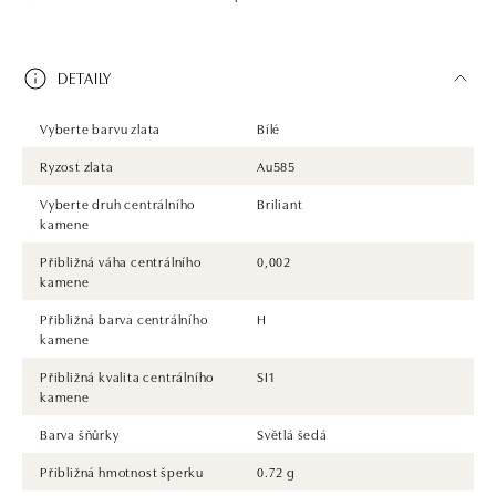
DETAILY
Vyberte barvu zlata
Bílé
Ryzost zlata
Au585
Vyberte druh centrálního
Briliant
kamene
Přibližná váha centrálního
0,002
kamene
Přibližná barva centrálního
H
kamene
Přibližná kvalita centrálního
SI1
kamene
Barva šňůrky
Světlá šedá
Přibližná hmotnost šperku
0.72 g