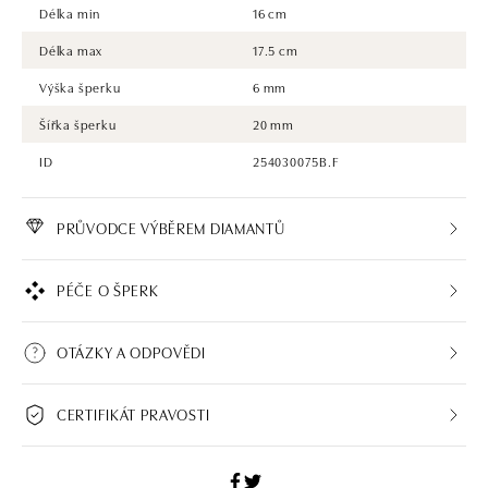
Délka min
16 cm
Délka max
17.5 cm
Výška šperku
6 mm
Šířka šperku
20 mm
ID
254030075B.F
PRŮVODCE VÝBĚREM DIAMANTŮ
PÉČE O ŠPERK
OTÁZKY A ODPOVĚDI
CERTIFIKÁT PRAVOSTI