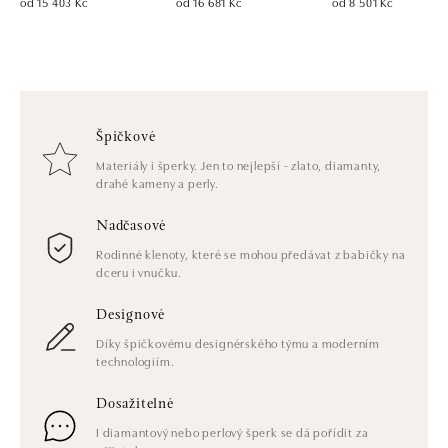
od 15 403 Kč
od 16 681 Kč
od 8 501 Kč
Špičkové
Materiály i šperky. Jen to nejlepší - zlato, diamanty,
drahé kameny a perly.
Nadčasové
Rodinné klenoty, které se mohou předávat z babičky na
dceru i vnučku.
Designové
Díky špičkovému designérského týmu a moderním
technologiím.
Dosažitelné
I diamantový nebo perlový šperk se dá pořídit za