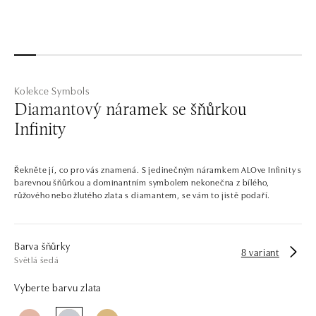
Kolekce Symbols
Diamantový náramek se šňůrkou
Infinity
Řekněte jí, co pro vás znamená. S jedinečným náramkem ALOve Infinity s
barevnou šňůrkou a dominantním symbolem nekonečna z bílého,
růžového nebo žlutého zlata s diamantem, se vám to jistě podaří.
Barva šňůrky
8 variant
Světlá šedá
Vyberte barvu zlata