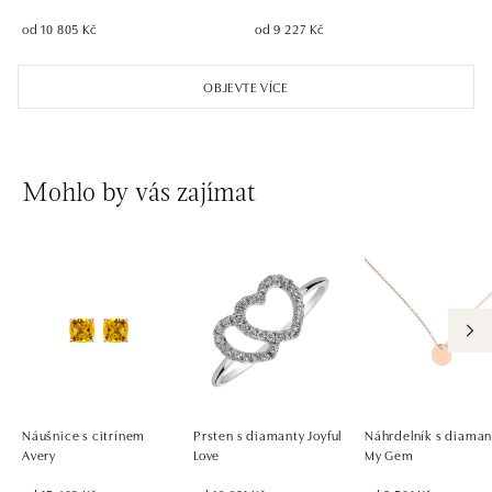
zítra otevřeno od 10:00
od 10 805 Kč
od 9 227 Kč
OBJEVTE VÍCE
Mohlo by vás zajímat
Náušnice s citrínem
Prsten s diamanty Joyful
Náhrdelník s diama
Avery
Love
My Gem