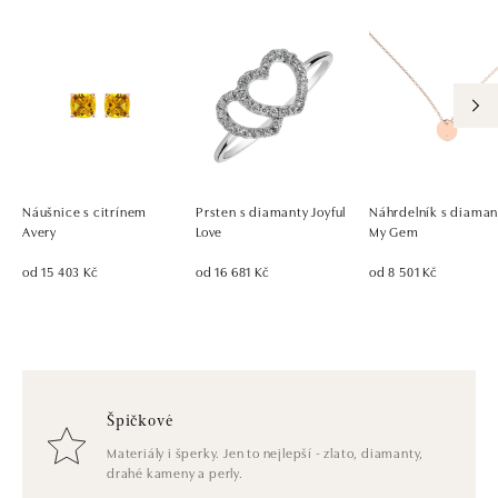
Náušnice s citrínem
Prsten s diamanty Joyful
Náhrdelník s diama
Avery
Love
My Gem
od 15 403 Kč
od 16 681 Kč
od 8 501 Kč
Špičkové
Materiály i šperky. Jen to nejlepší - zlato, diamanty,
drahé kameny a perly.