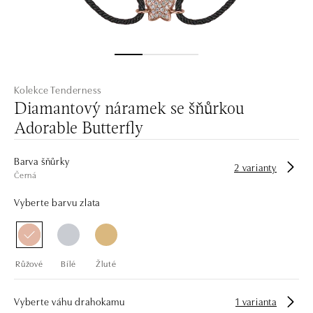
Kolekce Tenderness
Diamantový náramek se šňůrkou
Adorable Butterfly
Barva šňůrky
2 varianty
Černá
Vyberte barvu zlata
Růžové
Bílé
Žluté
Vyberte váhu drahokamu
1 varianta