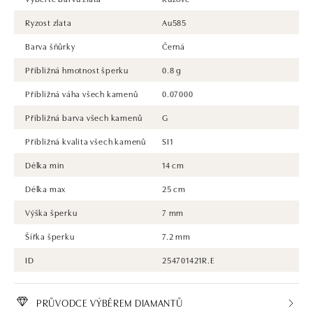
Ryzost zlata
Au585
Barva šňůrky
Černá
Přibližná hmotnost šperku
0.8 g
Přibližná váha všech kamenů
0.07000
Přibližná barva všech kamenů
G
Přibližná kvalita všech kamenů
SI1
Délka min
14 cm
Délka max
25 cm
Výška šperku
7 mm
Šířka šperku
7.2 mm
ID
254701421R.E
PRŮVODCE VÝBĚREM DIAMANTŮ