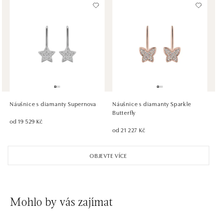
HALADA OC Avion, Bratislava
Ivanská cesta 16, 821 04 Bratislava
tel.: +421 917 090 372
dnes otevřeno od 10:00
HALADA OC Eurovea, Bratislava
Pribinova 8, 811 09 Bratislava
tel.: +421 910 284 071
Náušnice s diamanty Supernova
Náušnice s diamanty Sparkle
dnes otevřeno od 10:00
Butterfly
od 19 529 Kč
od 21 227 Kč
OBJEVTE VÍCE
Mohlo by vás zajímat