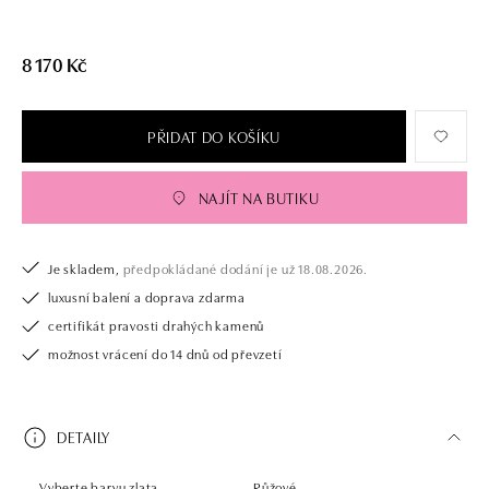
8 170 Kč
PŘIDAT DO KOŠÍKU
NAJÍT NA BUTIKU
Je skladem,
předpokládané dodání je už 18.08.2026.
luxusní balení a doprava zdarma
certifikát pravosti drahých kamenů
možnost vrácení do 14 dnů od převzetí
DETAILY
Vyberte barvu zlata
Růžové