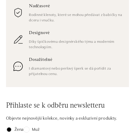
Nadčasové
Rodinné klenoty, které se mohou předávat z babičky na
dceru i vnučku.
Designové
Díky špičkovému designérského týmu a moderním
technologiím.
Dosažitelné
I diamantový nebo perlový šperk se dá pořídit za
přijatelnou cenu.
Přihlaste se k odběru newsletteru
Objevte nejnovější kolekce, novinky a exkluzivní produkty.
Žena
Muž