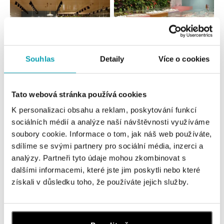
Souhlas
Detaily
Více o cookies
Všechny
Česko
Slovensko
Tato webová stránka používá cookies
ALOve OC Nový Smíchov, Praha 5
K personalizaci obsahu a reklam, poskytování funkcí
Plzeňská 8, 150 00 Praha 5 - Anděl
sociálních médií a analýze naší návštěvnosti využíváme
tel.: +420736509250
dnes otevřeno od 09:00
soubory cookie. Informace o tom, jak náš web používáte,
sdílíme se svými partnery pro sociální média, inzerci a
analýzy. Partneři tyto údaje mohou zkombinovat s
ALOve OC Olympia, Brno
dalšími informacemi, které jste jim poskytli nebo které
U Dálnice 777, 664 42 Brno
získali v důsledku toho, že používáte jejich služby.
tel.: +420604389337
dnes otevřeno od 10:00
ALOve Westfield Černý most, Praha 9