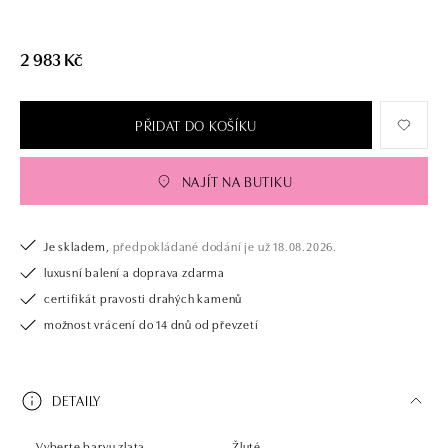
2 983 Kč
PŘIDAT DO KOŠÍKU
NAJÍT NA BUTIKU
Je skladem,
předpokládané dodání je už 18.08.2026.
luxusní balení a doprava zdarma
certifikát pravosti drahých kamenů
možnost vrácení do 14 dnů od převzetí
DETAILY
Vyberte barvu zlata
Žluté