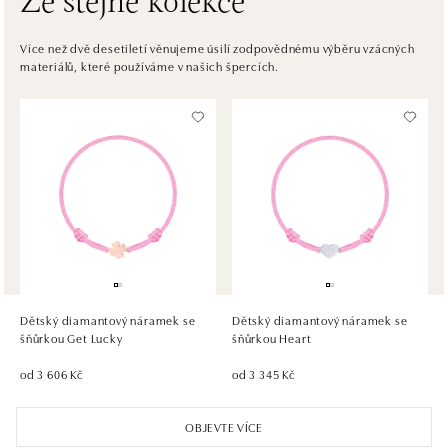
Ze stejné kolekce
ALOve OC Eurovea, Bratislava
Pribinova 8, 811 09 Bratislava
Více než dvě desetiletí věnujeme úsilí zodpovědnému výběru vzácných
materiálů, které používáme v našich špercích.
tel.: +421917090467
dnes otevřeno od 10:00
HALADA OC Avion, Bratislava
Ivanská cesta 16, 821 04 Bratislava
tel.: +421 917 090 372
dnes otevřeno od 09:00
HALADA OC Eurovea, Bratislava
Pribinova 8, 811 09 Bratislava
tel.: +421 910 284 071
Dětský diamantový náramek se
Dětský diamantový náramek se
dnes otevřeno od 10:00
šňůrkou Get Lucky
šňůrkou Heart
od 3 606 Kč
od 3 345 Kč
OBJEVTE VÍCE