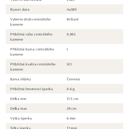
Ryzost zlata
Au585
Vyberte druh centrálního
Briliant
kamene
Přibližná váha centrálního
0,002
kamene
Přibližná barva centrálního
I
kamene
Přibližná kvalita centrálního
SI3
kamene
Barva šňůrky
Červená
Přibližná hmotnost šperku
0.6 g
Délka min
11.5 cm
Délka max
20 cm
Výška šperku
6 mm
Šířka šperku
12 mm