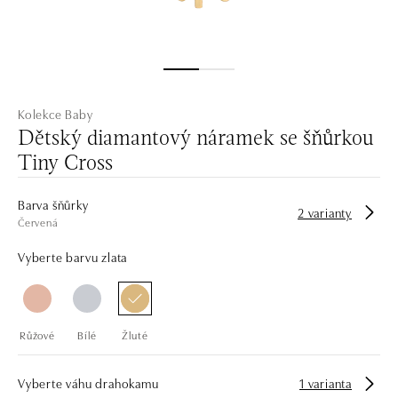
Kolekce Baby
Dětský diamantový náramek se šňůrkou
Tiny Cross
Barva šňůrky
2 varianty
Červená
Vyberte barvu zlata
Růžové
Bílé
Žluté
Vyberte váhu drahokamu
1 varianta