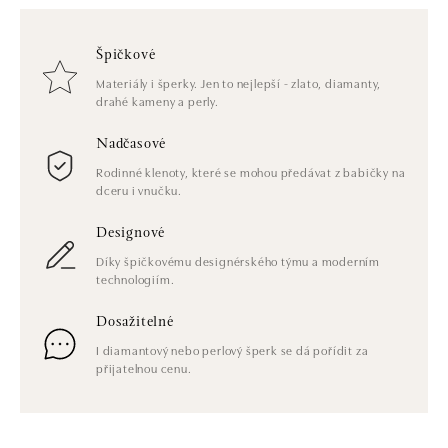
Špičkové
Materiály i šperky. Jen to nejlepší - zlato, diamanty,
drahé kameny a perly.
Nadčasové
Rodinné klenoty, které se mohou předávat z babičky na
dceru i vnučku.
Designové
Díky špičkovému designérského týmu a moderním
technologiím.
Dosažitelné
I diamantový nebo perlový šperk se dá pořídit za
přijatelnou cenu.