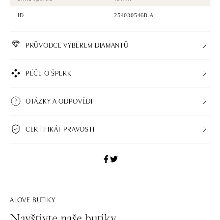
ID
254030546B.A
PRŮVODCE VÝBĚREM DIAMANTŮ
PÉČE O ŠPERK
OTÁZKY A ODPOVĚDI
CERTIFIKÁT PRAVOSTI
ALOVE BUTIKY
Navštivte naše butiky