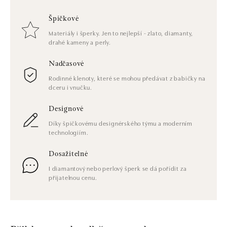
Špičkové
Materiály i šperky. Jen to nejlepší - zlato, diamanty,
drahé kameny a perly.
Nadčasové
Rodinné klenoty, které se mohou předávat z babičky na
dceru i vnučku.
Designové
Díky špičkovému designérského týmu a moderním
technologiím.
Dosažitelné
I diamantový nebo perlový šperk se dá pořídit za
přijatelnou cenu.