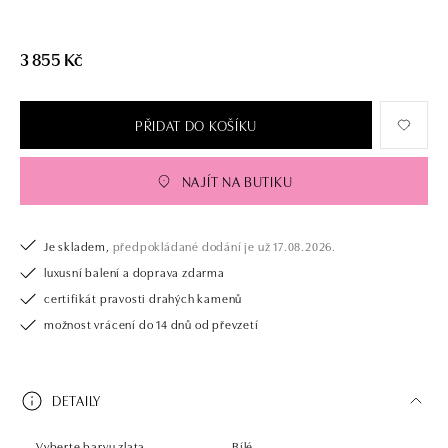
3 855 Kč
PŘIDAT DO KOŠÍKU
NAJÍT NA BUTIKU
Je skladem,
předpokládané dodání je už 17.08.2026.
luxusní balení a doprava zdarma
certifikát pravosti drahých kamenů
možnost vrácení do 14 dnů od převzetí
DETAILY
Vyberte barvu zlata
Bílé