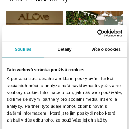
Souhlas
Detaily
Více o cookies
Tato webová stránka používá cookies
Všechny
Česko
Slovensko
K personalizaci obsahu a reklam, poskytování funkcí
sociálních médií a analýze naší návštěvnosti využíváme
ALOve OC Nový Smíchov, Praha 5
soubory cookie. Informace o tom, jak náš web používáte,
Plzeňská 8, 150 00 Praha 5 - Anděl
sdílíme se svými partnery pro sociální média, inzerci a
tel.: +420736509250
analýzy. Partneři tyto údaje mohou zkombinovat s
dnes otevřeno od 09:00
dalšími informacemi, které jste jim poskytli nebo které
získali v důsledku toho, že používáte jejich služby.
ALOve OC Olympia, Brno