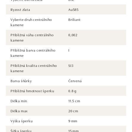
Ryzost zlata
Au585
Vyberte druh centrálního
Briliant
kamene
Přibližná váha centrálního
0,002
kamene
Přibližná barva centrálního
I
kamene
Přibližná kvalita centrálního
SI3
kamene
Barva šňůrky
Červená
Přibližná hmotnost šperku
0.8 g
Délka min
11.5 cm
Délka max
20 cm
Výška šperku
9 mm
Šířka šperku
15 mm