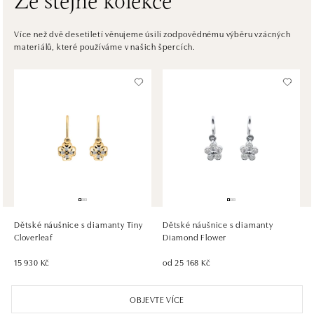
Ze stejné kolekce
ALOve OC Eurovea, Bratislava
Pribinova 8, 811 09 Bratislava
Více než dvě desetiletí věnujeme úsilí zodpovědnému výběru vzácných
materiálů, které používáme v našich špercích.
tel.: +421917090467
dnes otevřeno od 10:00
HALADA OC Avion, Bratislava
Ivanská cesta 16, 821 04 Bratislava
tel.: +421 917 090 372
dnes otevřeno od 10:00
HALADA OC Eurovea, Bratislava
Pribinova 8, 811 09 Bratislava
tel.: +421 910 284 071
Dětské náušnice s diamanty Tiny
Dětské náušnice s diamanty
dnes otevřeno od 10:00
Cloverleaf
Diamond Flower
15 930 Kč
od 25 168 Kč
OBJEVTE VÍCE