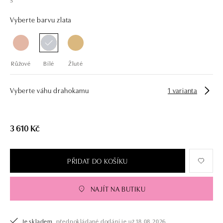
Vyberte barvu zlata
Růžové
Bílé
Žluté
Vyberte váhu drahokamu
1 varianta
3 610 Kč
PŘIDAT DO KOŠÍKU
NAJÍT NA BUTIKU
Je skladem,
předpokládané dodání je už 18.08.2026.