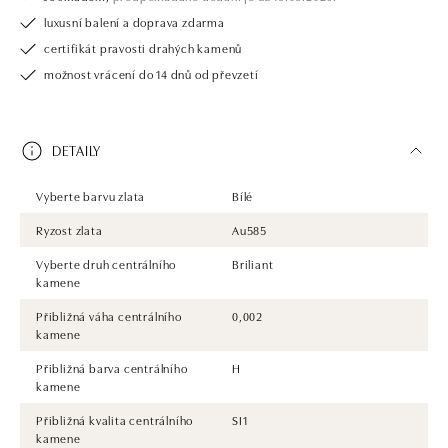
luxusní balení a doprava zdarma
certifikát pravosti drahých kamenů
možnost vrácení do 14 dnů od převzetí
DETAILY
Vyberte barvu zlata
Bílé
Ryzost zlata
Au585
Vyberte druh centrálního
Briliant
kamene
Přibližná váha centrálního
0,002
kamene
Přibližná barva centrálního
H
kamene
Přibližná kvalita centrálního
SI1
kamene