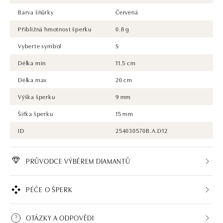
Barva šňůrky
Červená
Přibližná hmotnost šperku
0.8 g
Vyberte symbol
S
Délka min
11.5 cm
Délka max
20 cm
Výška šperku
9 mm
Šířka šperku
15 mm
ID
254030570B.A.D12
PRŮVODCE VÝBĚREM DIAMANTŮ
PÉČE O ŠPERK
OTÁZKY A ODPOVĚDI