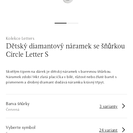
Kolekce Letters
Dětský diamantový náramek se šňůrkou
Circle Letter S
Skvělým tipem na dárek je dětský náramek s barevnou šňůrkou.
Náramek zdobí 14kt zlatá placička v bílé, růžové nebo žluté barvě s
písmenem a drobný diamant dodává náramku krásný třpyt.
Barva šňůrky
3 varianty
Červená
Vyberte symbol
24 variant
S