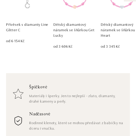
Přívěsek s diamanty Line
Dětský diamantový
Dětský diamantový
Glitter C
náramek se šňůrkou Get
náramek se šňůrkou
Lucky
Heart
od 6 154 Kč
od 3 606 Kč
od 3 345 Kč
Špičkové
Materiály i šperky. Jen to nejlepší - zlato, diamanty,
drahé kameny a perly.
Nadčasové
Rodinné klenoty, které se mohou předávat z babičky na
dceru i vnučku.