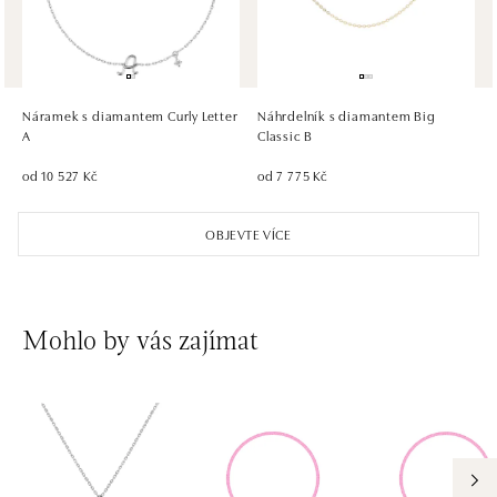
HALADA OC Eurovea, Bratislava
Pribinova 8, 811 09 Bratislava
tel.: +421 910 284 071
Náramek s diamantem Curly Letter
Náhrdelník s diamantem Big
dnes otevřeno do 21:00
A
Classic B
od 10 527 Kč
od 7 775 Kč
OBJEVTE VÍCE
Mohlo by vás zajímat