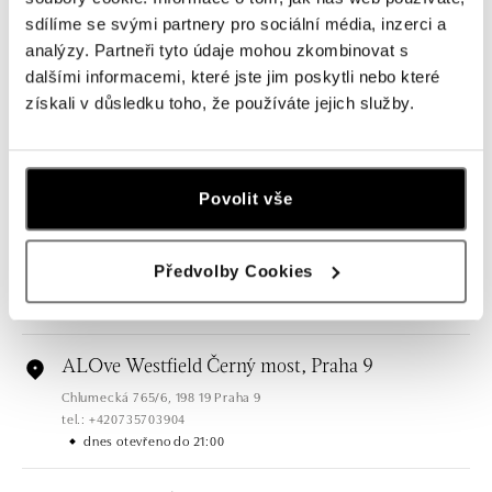
sdílíme se svými partnery pro sociální média, inzerci a
Všechny
Česko
Slovensko
analýzy. Partneři tyto údaje mohou zkombinovat s
dalšími informacemi, které jste jim poskytli nebo které
ALOve OC Nový Smíchov, Praha 5
získali v důsledku toho, že používáte jejich služby.
Plzeňská 8, 150 00 Praha 5 - Anděl
tel.: +420736509250
dnes otevřeno do 21:00
Povolit vše
ALOve OC Olympia, Brno
U Dálnice 777, 664 42 Brno
Předvolby Cookies
tel.: +420604389337
dnes otevřeno do 21:00
ALOve Westfield Černý most, Praha 9
Chlumecká 765/6, 198 19 Praha 9
tel.: +420735703904
dnes otevřeno do 21:00