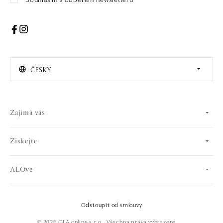
ČESKY
Zajímá vás
Získejte
ALOve
Odstoupit od smlouvy
© 2026 OLA online s.r.o.. Všechna práva vyhrazena.