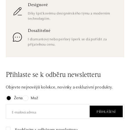
Designové
Díky špičkovému designérského týmu a moderním
technologiím.
Dosažitelné
I diamantový nebo perlový šperk se dá pořídit za
přijatelnou cenu.
Přihlaste se k odběru newsletteru
Objevte nejnovější kolekce, novinky a exkluzivní produkty.
Žena
Muž
PŘIHLÁŠENÍ
Souhlasím s odběrem newsletteru