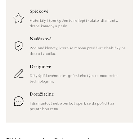
Špičkové
Materiály i šperky. Jen to nejlepší - zlato, diamanty,
drahé kameny a perly.
Nadčasové
Rodinné klenoty, které se mohou předávat z babičky na
dceru i vnučku.
Designové
Díky špičkovému designérského týmu a moderním
technologiím.
Dosažitelné
I diamantový nebo perlový šperk se dá pořídit za
přijatelnou cenu.