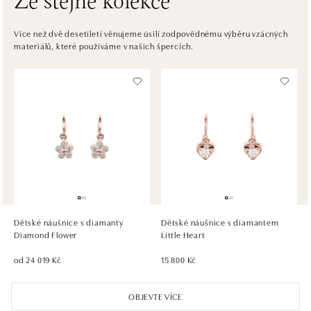
Ze stejné kolekce
ALOve OC Eurovea, Bratislava
Pribinova 8, 811 09 Bratislava
Více než dvě desetiletí věnujeme úsilí zodpovědnému výběru vzácných
materiálů, které používáme v našich špercích.
tel.: +421917090467
dnes otevřeno do 21:00
HALADA OC Avion, Bratislava
Ivanská cesta 16, 821 04 Bratislava
tel.: +421 917 090 372
dnes otevřeno do 21:00
HALADA OC Eurovea, Bratislava
Pribinova 8, 811 09 Bratislava
tel.: +421 910 284 071
Dětské náušnice s diamanty
Dětské náušnice s diamantem
dnes otevřeno do 21:00
Diamond Flower
Little Heart
od 24 019 Kč
15 800 Kč
OBJEVTE VÍCE