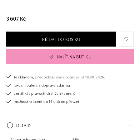
3 607 Kč
PŘIDAT DO KOŠÍKU
NAJÍT NA BUTIKU
Je skladem,
předpokládané dodání je už 18.08.2026.
luxusní balení a doprava zdarma
certifikát pravosti drahých kamenů
možnost vrácení do 14 dnů od převzetí
DETAILY
Vyberte barvu zlata
Bílé