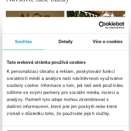
Souhlas
Detaily
Více o cookies
Tato webová stránka používá cookies
K personalizaci obsahu a reklam, poskytování funkcí
Všechny
Česko
Slovensko
sociálních médií a analýze naší návštěvnosti využíváme
soubory cookie. Informace o tom, jak náš web používáte,
ALOve OC Nový Smíchov, Praha 5
sdílíme se svými partnery pro sociální média, inzerci a
Plzeňská 8, 150 00 Praha 5 - Anděl
analýzy. Partneři tyto údaje mohou zkombinovat s
tel.: +420736509250
dalšími informacemi, které jste jim poskytli nebo které
dnes otevřeno do 21:00
získali v důsledku toho, že používáte jejich služby.
ALOve OC Olympia, Brno