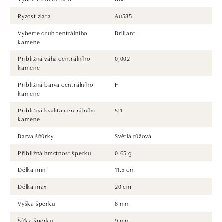
Ryzost zlata
Au585
Vyberte druh centrálního
Briliant
kamene
Přibližná váha centrálního
0,002
kamene
Přibližná barva centrálního
H
kamene
Přibližná kvalita centrálního
SI1
kamene
Barva šňůrky
Světlá růžová
Přibližná hmotnost šperku
0.65 g
Délka min
11.5 cm
Délka max
20 cm
Výška šperku
8 mm
Šířka šperku
9 mm