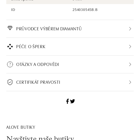
ID
254030545B.B
PRŮVODCE VÝBĚREM DIAMANTŮ
PÉČE O ŠPERK
OTÁZKY A ODPOVĚDI
CERTIFIKÁT PRAVOSTI
ALOVE BUTIKY
Navštivte naše butiky