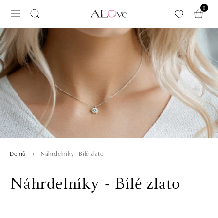
Přeskočit na hlavní obsah
0
Náhrdelníky - Bílé zlato
Domů
Náhrdelníky - Bílé zlato