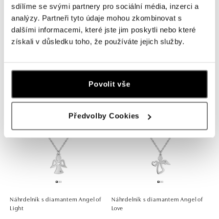
sdílíme se svými partnery pro sociální média, inzerci a
analýzy. Partneři tyto údaje mohou zkombinovat s
dalšími informacemi, které jste jim poskytli nebo které
získali v důsledku toho, že používáte jejich služby.
Náhrdelník s diamanty Essential
Náhrdelník s topazem london
Dash
Monsoon Bonbon
19 570 Kč
od 15 524 Kč
Povolit vše
Předvolby Cookies
Náhrdelník s diamantem Angel of
Náhrdelník s diamantem Angel of
Light
Love