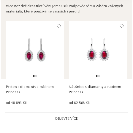
Pribinova 8, 811 09 Bratislava
Více než dvě desetiletí věnujeme úsilí zodpovědnému výběru vzácných
materiálů, které používáme v našich špercích.
tel.: +421917090467
dnes otevřeno do 21:00
HALADA OC Avion, Bratislava
Ivanská cesta 16, 821 04 Bratislava
tel.: +421 917 090 372
dnes otevřeno do 21:00
HALADA OC Eurovea, Bratislava
Pribinova 8, 811 09 Bratislava
tel.: +421 910 284 071
Prsten s diamanty a rubínem
Náušnice s diamanty a rubínem
dnes otevřeno do 21:00
Princess
Princess
od 48 893 Kč
od 62 568 Kč
OBJEVTE VÍCE