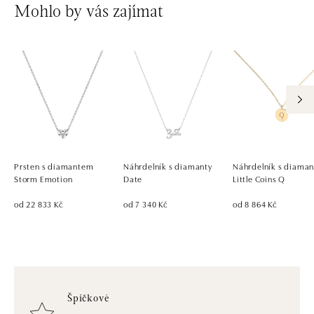
Mohlo by vás zajímat
Prsten s diamantem
Náhrdelník s diamanty
Náhrdelník s diama
Storm Emotion
Date
Little Coins Q
od 22 833 Kč
od 7 340 Kč
od 8 864 Kč
Špičkové