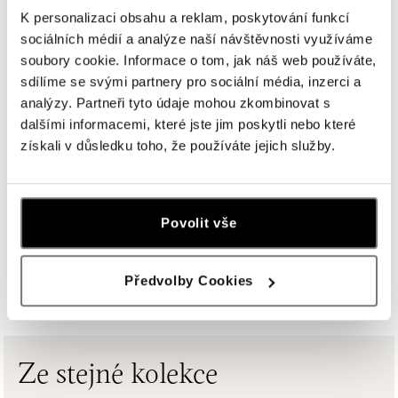
dnes otevřeno do 21:00
K personalizaci obsahu a reklam, poskytování funkcí
sociálních médií a analýze naší návštěvnosti využíváme
soubory cookie. Informace o tom, jak náš web používáte,
ALOve Westfield Černý most, Praha 9
sdílíme se svými partnery pro sociální média, inzerci a
Chlumecká 765/6, 198 19 Praha 9
analýzy. Partneři tyto údaje mohou zkombinovat s
tel.: +420735703904
dnes otevřeno do 21:00
dalšími informacemi, které jste jim poskytli nebo které
získali v důsledku toho, že používáte jejich služby.
ALOve Westfield, Praha 4 - Chodov
Roztylská 2321/19, 148 00 Praha 4 - Chodov
tel.: +420730524389
Povolit vše
dnes otevřeno do 21:00
ZOBRAZIT VŠECHNY BUTIKY
Předvolby Cookies
ALOve OC Aupark, Bratislava
Einsteinova 3541/18, 851 01 Bratislava
tel.: +421917090556
dnes otevřeno do 21:00
Ze stejné kolekce
ALOve OC Eurovea, Bratislava