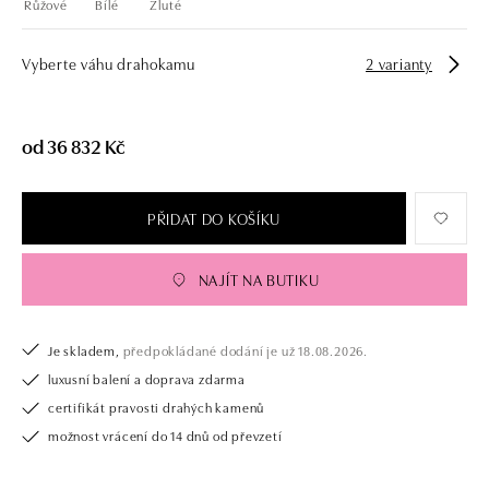
Růžové
Bílé
Žluté
Vyberte váhu drahokamu
2 varianty
od 36 832 Kč
PŘIDAT DO KOŠÍKU
NAJÍT NA BUTIKU
Je skladem,
předpokládané dodání je už 18.08.2026.
luxusní balení a doprava zdarma
certifikát pravosti drahých kamenů
možnost vrácení do 14 dnů od převzetí