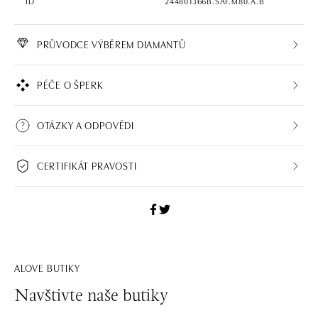
ID
244801366B.SAF.M80.A.B
PRŮVODCE VÝBĚREM DIAMANTŮ
PÉČE O ŠPERK
OTÁZKY A ODPOVĚDI
CERTIFIKÁT PRAVOSTI
ALOVE BUTIKY
Navštivte naše butiky