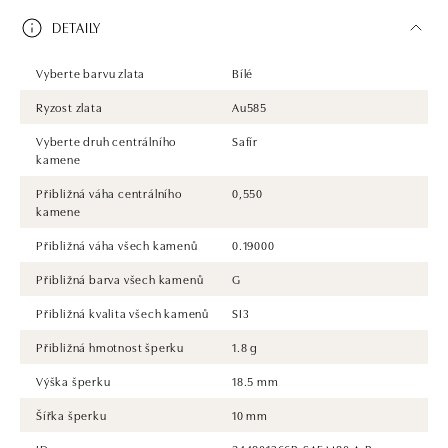
DETAILY
Vyberte barvu zlata
Bílé
Ryzost zlata
Au585
Vyberte druh centrálního
Safír
kamene
Přibližná váha centrálního
0,550
kamene
Přibližná váha všech kamenů
0.19000
Přibližná barva všech kamenů
G
Přibližná kvalita všech kamenů
SI3
Přibližná hmotnost šperku
1.8 g
Výška šperku
18.5 mm
Šířka šperku
10 mm