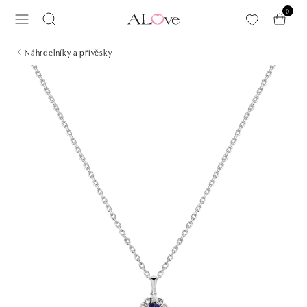
Přeskočit na hlavní obsah
0
Náhrdelníky a přívěsky