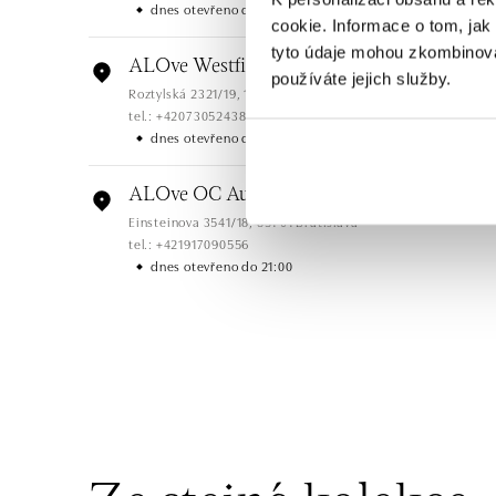
dnes otevřeno do 21:00
cookie. Informace o tom, jak
tyto údaje mohou zkombinovat
ALOve Westfield, Praha 4 - Chodov
používáte jejich služby.
Roztylská 2321/19, 148 00 Praha 4 - Chodov
tel.: +420730524389
dnes otevřeno do 21:00
ALOve OC Aupark, Bratislava
Einsteinova 3541/18, 851 01 Bratislava
tel.: +421917090556
dnes otevřeno do 21:00
ALOve OC Eurovea, Bratislava
Pribinova 8, 811 09 Bratislava
tel.: +421917090467
dnes otevřeno do 21:00
HALADA OC Avion, Bratislava
Ivanská cesta 16, 821 04 Bratislava