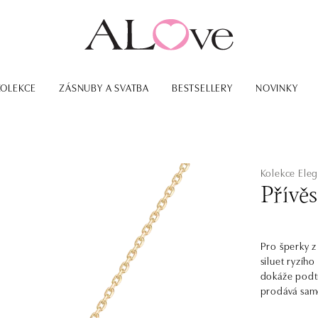
KOLEKCE
ZÁSNUBY A SVATBA
BESTSELLERY
NOVINKY
Kolekce Eleg
Přívě
Pro šperky z
siluet ryzího
dokáže podtr
prodává samo