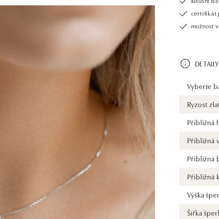
luxusní b
certifiká
možnost v
DETAILY
Vyberte ba
Ryzost zla
Přibližná
Přibližná
Přibližná
Přibližná 
Výška špe
Šířka šper