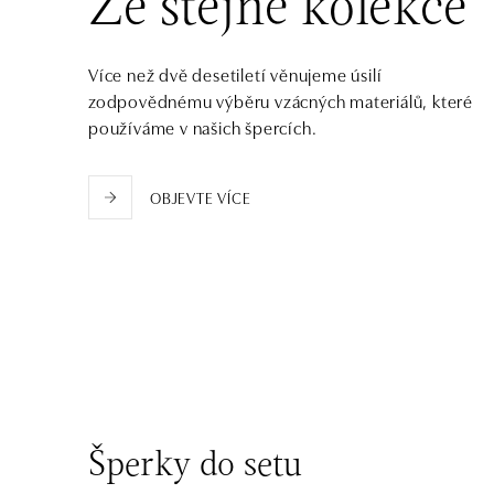
Ze stejné kolekce
tel.: +421 917 090 372
dnes otevřeno do 21:00
Více než dvě desetiletí věnujeme úsilí
HALADA OC Eurovea, Bratislava
zodpovědnému výběru vzácných materiálů, které
Pribinova 8, 811 09 Bratislava
používáme v našich špercích.
tel.: +421 910 284 071
dnes otevřeno do 21:00
OBJEVTE VÍCE
Šperky do setu