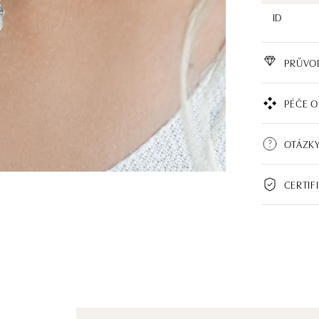
ID
PRŮVO
PÉČE O
OTÁZKY
CERTIF