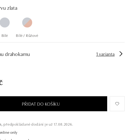
vu zlata
Bílé
Bílé / Růžové
hu drahokamu
1 varianta
č
PŘIDAT DO KOŠÍKU
m,
předpokládané dodání je už 17.08.2026.
online only