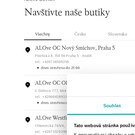
Navštivte naše butiky
Všechny
Česko
Slovensko
ALOve OC Nový Smíchov, Praha 5
Plzeňská 8, 150 00 Praha 5 - Anděl
tel.: +420736509250
dnes otevřeno do 21:00
ALOve OC Olympia, Brno
U Dálnice 777, 664 42 Brno
tel.: +420604389337
dnes otevřeno do 21:00
Souhlas
ALOve Westfield Černý most, Praha 9
Chlumecká 765/6, 198 19 Praha 9
Tato webová stránka použív
tel.: +420735703904
K personalizaci obsahu a re