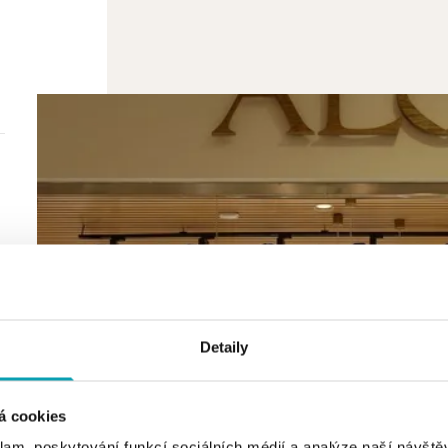
Detaily
á cookies
klam, poskytování funkcí sociálních médií a analýze naší návšt