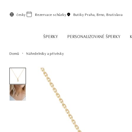
Přeskočit na hlavní obsah
česky
Rezervace schůzky
Butiky
Praha, Brno, Bratislava
ŠPERKY
PERSONALIZOVANÉ ŠPERKY
Domů
Náhrdelníky a přívěsky