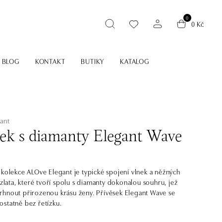
0
0 Kč
BLOG
KONTAKT
BUTIKY
KATALOG
ant
sek s diamanty Elegant Wave
 kolekce ALOve Elegant je typické spojení vlnek a něžných
 zlata, které tvoří spolu s diamanty dokonalou souhru, jež
hnout přirozenou krásu ženy. Přívěsek Elegant Wave se
statně bez řetízku.