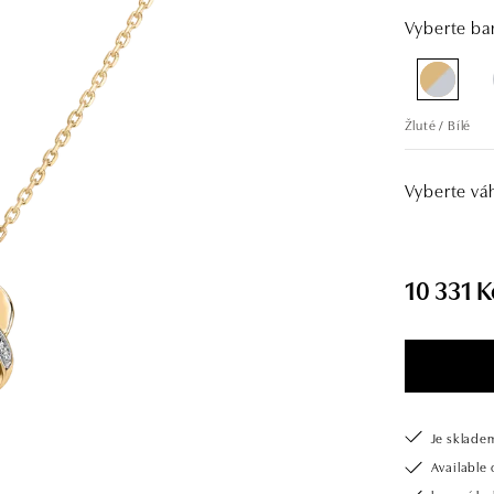
Vyberte bar
Žluté / Bílé
Vyberte vá
10 331 K
Je sklade
Available 