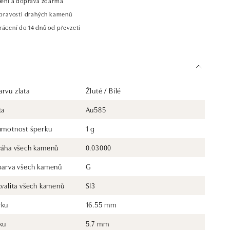
alení a doprava zdarma
t pravosti drahých kamenů
rácení do 14 dnů od převzetí
rvu zlata
Žluté / Bílé
ta
Au585
 hmotnost šperku
1 g
 váha všech kamenů
0.03000
 barva všech kamenů
G
kvalita všech kamenů
SI3
rku
16.55 mm
ku
5.7 mm