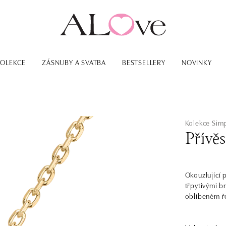
KOLEKCE
ZÁSNUBY A SVATBA
BESTSELLERY
NOVINKY
Kolekce Simp
Přívě
Okouzlující 
třpytivými br
oblíbeném ře