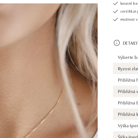
luxusní b
certifiká
možnost v
DETAILY
Vyberte ba
Ryzost zla
Přibližná
Přibližná
Přibližná
Přibližná 
Výška špe
Šířka šper