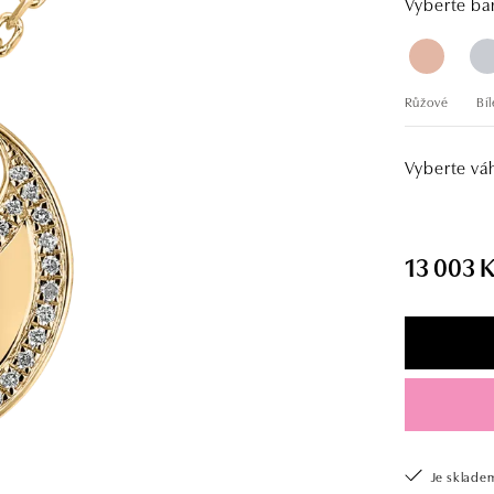
Vyberte bar
Růžové
Bíl
Vyberte vá
13 003 
Je sklade