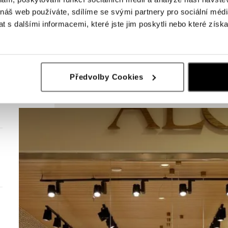
 náš web používáte, sdílíme se svými partnery pro sociální média
 s dalšími informacemi, které jste jim poskytli nebo které získa
Předvolby Cookies