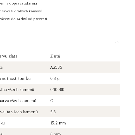
alení a doprava zdarma
t pravosti drahých kamenů
rácení do 14 dnů od převzetí
rvu zlata
Žluté
ta
Au585
 hmotnost šperku
0.8 g
 váha všech kamenů
0.10000
 barva všech kamenů
G
kvalita všech kamenů
SI3
rku
15.2 mm
ku
8 mm