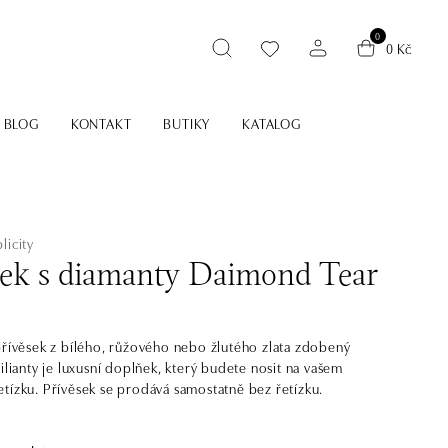
0
0 Kč
BLOG
KONTAKT
BUTIKY
KATALOG
licity
sek s diamanty Daimond Tear
přívěsek z bílého, růžového nebo žlutého zlata zdobený
ilianty je luxusní doplňek, který budete nosit na vašem
tízku. Přívěsek se prodává samostatně bez řetízku.