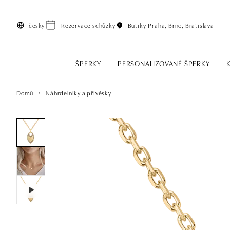
Přeskočit na hlavní obsah
česky
Rezervace schůzky
Butiky
Praha, Brno, Bratislava
ŠPERKY
PERSONALIZOVANÉ ŠPERKY
Domů
Náhrdelníky a přívěsky