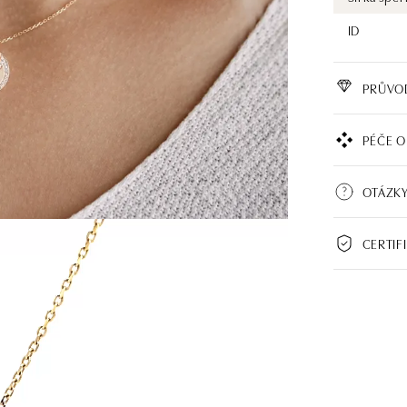
ID
PRŮVO
PÉČE O
OTÁZKY
CERTIF