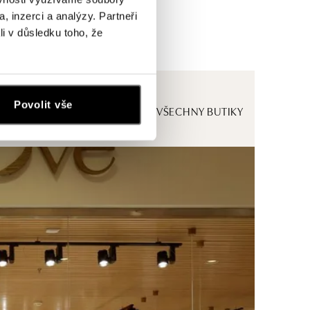
, inzerci a analýzy. Partneři
li v důsledku toho, že
Povolit vše
ZOBRAZIT VŠECHNY BUTIKY