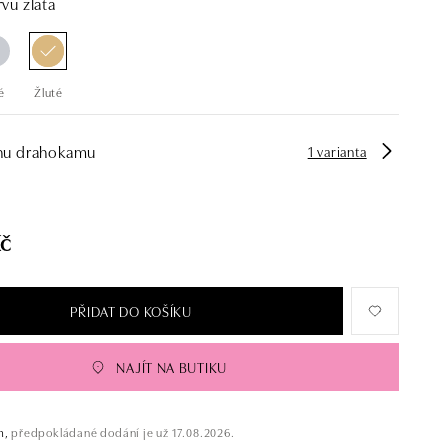
vu zlata
é
Žluté
hu drahokamu
1 varianta
Kč
PŘIDAT DO KOŠÍKU
NAJÍT NA BUTIKU
m,
předpokládané dodání je už 17.08.2026.