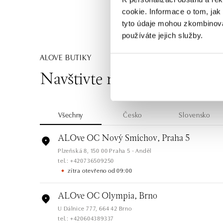
cookie. Informace o tom, jak
tyto údaje mohou zkombinovat
používáte jejich služby.
ALOVE BUTIKY
Navštivte naše butiky
Všechny
Česko
Slovensko
ALOve OC Nový Smíchov, Praha 5
Plzeňská 8, 150 00 Praha 5 - Anděl
tel.: +420736509250
zítra otevřeno od 09:00
ALOve OC Olympia, Brno
U Dálnice 777, 664 42 Brno
tel.: +420604389337