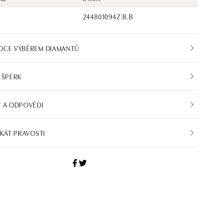
244801094Z.B.B
DCE VÝBĚREM DIAMANTŮ
 ŠPERK
 A ODPOVĚDI
IKÁT PRAVOSTI