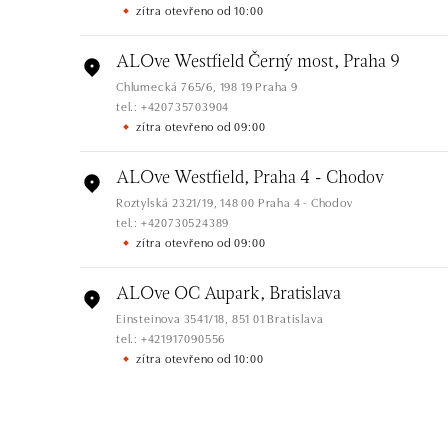
zítra otevřeno od 10:00
ALOve Westfield Černý most, Praha 9
Chlumecká 765/6, 198 19 Praha 9
tel.: +420735703904
zítra otevřeno od 09:00
ALOve Westfield, Praha 4 - Chodov
Roztylská 2321/19, 148 00 Praha 4 - Chodov
tel.: +420730524389
zítra otevřeno od 09:00
ALOve OC Aupark, Bratislava
Einsteinova 3541/18, 851 01 Bratislava
tel.: +421917090556
zítra otevřeno od 10:00
ALOve OC Eurovea, Bratislava
Pribinova 8, 811 09 Bratislava