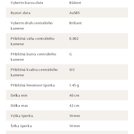
Vyberte barvu zlata
Růžové
Ryzost zlata
Au585
Vyberte druh centrálního
Briliant
kamene
Přibližná váha centrálního
0,002
kamene
Přibližná barva centrálního
G
kamene
Přibližná kvalita centrálního
SI3
kamene
Přibližná hmotnost šperku
1.45 g
Délka min
40 cm
Délka max
42 cm
Výška šperku
14 mm
Šířka šperku
14 mm