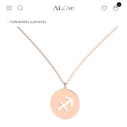
Přeskočit na hlavní obsah
0
Náhrdelníky a přívěsky