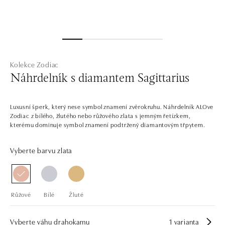
Kolekce Zodiac
Náhrdelník s diamantem Sagittarius
Luxusní šperk, který nese symbol znamení zvěrokruhu. Náhrdelník ALOve
Zodiac z bílého, žlutého nebo růžového zlata s jemným řetízkem,
kterému dominuje symbol znamení podtržený diamantovým třpytem.
Vyberte barvu zlata
Růžové
Bílé
Žluté
Vyberte váhu drahokamu
1 varianta