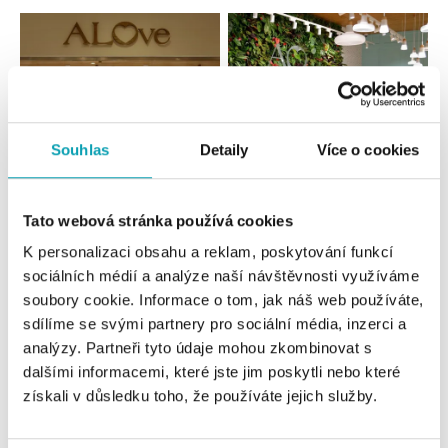
Souhlas
Detaily
Více o cookies
Tato webová stránka používá cookies
Všechny
Česko
Slovensko
K personalizaci obsahu a reklam, poskytování funkcí
sociálních médií a analýze naší návštěvnosti využíváme
ALOve OC Nový Smíchov, Praha 5
soubory cookie. Informace o tom, jak náš web používáte,
Plzeňská 8, 150 00 Praha 5 - Anděl
sdílíme se svými partnery pro sociální média, inzerci a
tel.: +420736509250
analýzy. Partneři tyto údaje mohou zkombinovat s
dnes otevřeno do 21:00
dalšími informacemi, které jste jim poskytli nebo které
získali v důsledku toho, že používáte jejich služby.
ALOve OC Olympia, Brno
U Dálnice 777, 664 42 Brno