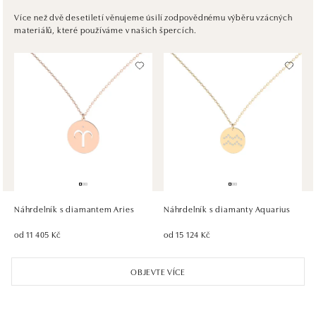
Pribinova 8, 811 09 Bratislava
Více než dvě desetiletí věnujeme úsilí zodpovědnému výběru vzácných
materiálů, které používáme v našich špercích.
tel.: +421917090467
dnes otevřeno od 10:00
HALADA OC Avion, Bratislava
Ivanská cesta 16, 821 04 Bratislava
tel.: +421 917 090 372
dnes otevřeno do 21:00
HALADA OC Eurovea, Bratislava
Pribinova 8, 811 09 Bratislava
tel.: +421 910 284 071
Náhrdelník s diamantem Aries
Náhrdelník s diamanty Aquarius
dnes otevřeno od 10:00
od 11 405 Kč
od 15 124 Kč
OBJEVTE VÍCE