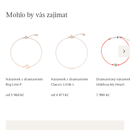
Mohlo by vás zajímat
Náramek s diamantem
Náramek s diamantem
Diamantový náramek
Big Line P
Classic Little L
šňůrkou My Heart
od 5 960 Kč
od 4 871 Kč
7 990 Kč