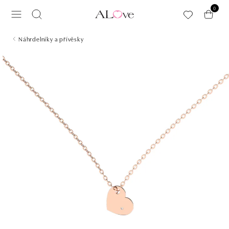
Přeskočit na hlavní obsah
0
Náhrdelníky a přívěsky