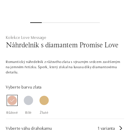
Kolekce Love Message
Náhrdelník s diamantem Promise Love
Romantický náhrdelník z růžového zlata s výrazným srdcem zavěšeným
na jemném řetízku. Šperk, který získal na luxusu díky diamantovému
detailu.
Vyberte barvu zlata
Růžové
Bílé
Žluté
Vyberte váhu drahokamu
1 varianta