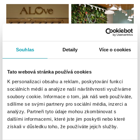
Souhlas
Detaily
Více o cookies
Všechny
Česko
Slovensko
Tato webová stránka používá cookies
K personalizaci obsahu a reklam, poskytování funkcí
ALOve OC Nový Smíchov, Praha 5
sociálních médií a analýze naší návštěvnosti využíváme
Plzeňská 8, 150 00 Praha 5 - Anděl
soubory cookie. Informace o tom, jak náš web používáte,
tel.: +420736509250
sdílíme se svými partnery pro sociální média, inzerci a
dnes otevřeno do 21:00
analýzy. Partneři tyto údaje mohou zkombinovat s
dalšími informacemi, které jste jim poskytli nebo které
ALOve OC Olympia, Brno
získali v důsledku toho, že používáte jejich služby.
U Dálnice 777, 664 42 Brno