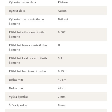
Vyberte barvu zlata
Růžové
Ryzost zlata
Au585
Vyberte druh centrálního
Briliant
kamene
Přibližná váha centrálního
0,002
kamene
Přibližná barva centrálního
H
kamene
Přibližná kvalita centrálního
SI1
kamene
Přibližná hmotnost šperku
0.95 g
Délka min
40 cm
Délka max
42 cm
Výška šperku
7 mm
Šířka šperku
8 mm