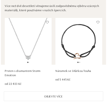
Pribinova 8, 811 09 Bratislava
Více než dvě desetiletí věnujeme úsilí zodpovědnému výběru vzácných
materiálů, které používáme v našich špercích.
tel.: +421917090467
dnes otevřeno do 21:00
HALADA OC Avion, Bratislava
Ivanská cesta 16, 821 04 Bratislava
tel.: +421 917 090 372
dnes otevřeno do 21:00
HALADA OC Eurovea, Bratislava
Pribinova 8, 811 09 Bratislava
tel.: +421 910 284 071
Prsten s diamantem Storm
Náramek se šňůrkou Touha
dnes otevřeno do 21:00
Emotion
od 5 445 Kč
od 22 833 Kč
OBJEVTE VÍCE