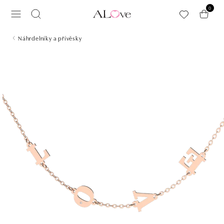
Přeskočit na hlavní obsah
0
Náhrdelníky a přívěsky