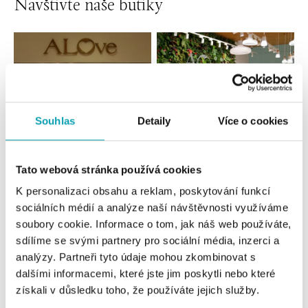
Navštivte naše butiky
Souhlas
Detaily
Více o cookies
Tato webová stránka používá cookies
Všechny
Česko
Slovensko
K personalizaci obsahu a reklam, poskytování funkcí
sociálních médií a analýze naší návštěvnosti využíváme
ALOve OC Nový Smíchov, Praha 5
soubory cookie. Informace o tom, jak náš web používáte,
Plzeňská 8, 150 00 Praha 5 - Anděl
sdílíme se svými partnery pro sociální média, inzerci a
tel.: +420736509250
analýzy. Partneři tyto údaje mohou zkombinovat s
dnes otevřeno do 21:00
dalšími informacemi, které jste jim poskytli nebo které
získali v důsledku toho, že používáte jejich služby.
ALOve OC Olympia, Brno