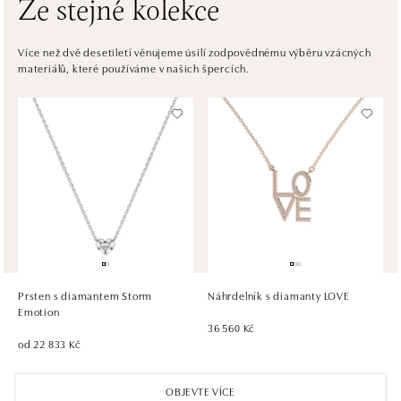
Ze stejné kolekce
ALOve OC Eurovea, Bratislava
Pribinova 8, 811 09 Bratislava
Více než dvě desetiletí věnujeme úsilí zodpovědnému výběru vzácných
materiálů, které používáme v našich špercích.
tel.: +421917090467
dnes otevřeno do 21:00
HALADA OC Avion, Bratislava
Ivanská cesta 16, 821 04 Bratislava
tel.: +421 917 090 372
dnes otevřeno do 21:00
HALADA OC Eurovea, Bratislava
Pribinova 8, 811 09 Bratislava
tel.: +421 910 284 071
Prsten s diamantem Storm
Náhrdelník s diamanty LOVE
dnes otevřeno do 21:00
Emotion
36 560 Kč
od 22 833 Kč
OBJEVTE VÍCE