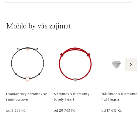
Mohlo by vás zajímat
Diamantový náramek se
Náramek s diamanty
Náušnice s diaman
šňůrkou Love
Lovely Heart
Full Hearts
od 5 553 Kč
od 20 703 Kč
od 17 618 Kč