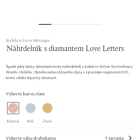
Kolekce Love Message
Náhrdelník s diamantem Love Letters
Šperk plný lásky. Minimalistický náhrdelník z kolekce ALOve No Ordinary
Words z bílého, žlutého nebo růžového zlata s výrazným nápisem LOVE,
který zdobí třpytivý diamant.
Vyberte barvu zlata
Růžové
Bílé
Žluté
Vyberte váhu drahokamu
1 varianta