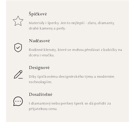
Špičkové
Materiály i šperky. Jen to nejlepší - zlato, diamanty,
drahé kameny a perly.
Nadčasové
Rodinné klenoty, které se mohou předávat z babičky na
dceru i vnučku.
Designové
Díky špičkovému designérského týmu a moderním
technologiím.
Dosažitelné
I diamantový nebo perlový šperk se dá pořídit za
přijatelnou cenu.