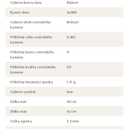
Vyberte barvu zlata
Růžové
Ryzost zlata
Au585
Vyberte druh centrálního
Briliant
kamene
Přibližná váha centrálního
0,002
kamene
Přibližná barva centrálního
H
kamene
Přibližná kvalita centrálního
SI1
kamene
Přibližná hmotnost šperku
1.17 g
Vyberte symbol
love
Délka min
40 cm
Délka max
42 cm
Výška šperku
5.5 mm