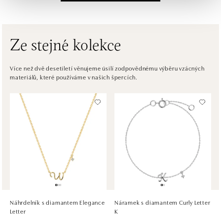
Einsteinova 3541/18, 851 01 Bratislava
tel.: +421917090556
dnes otevřeno od 10:00
Ze stejné kolekce
ALOve OC Eurovea, Bratislava
Pribinova 8, 811 09 Bratislava
Více než dvě desetiletí věnujeme úsilí zodpovědnému výběru vzácných
materiálů, které používáme v našich špercích.
tel.: +421917090467
dnes otevřeno od 10:00
HALADA OC Avion, Bratislava
Ivanská cesta 16, 821 04 Bratislava
tel.: +421 917 090 372
dnes otevřeno od 10:00
HALADA OC Eurovea, Bratislava
Pribinova 8, 811 09 Bratislava
tel.: +421 910 284 071
Náhrdelník s diamantem Elegance
Náramek s diamantem Curly Letter
dnes otevřeno od 10:00
Letter
K