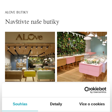
ALOVE BUTIKY
Navštivte naše butiky
Všechny
Česko
Slovensko
ALOve OC Nový Smíchov, Praha 5
Souhlas
Detaily
Více o cookies
Plzeňská 8, 150 00 Praha 5 - Anděl
tel.: +420736509250