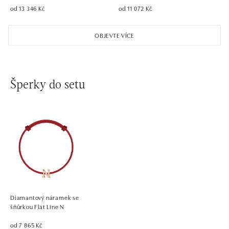
od 13 346 Kč
od 11 072 Kč
OBJEVTE VÍCE
Šperky do setu
Diamantový náramek se
šňůrkou Flat Line N
od 7 865 Kč