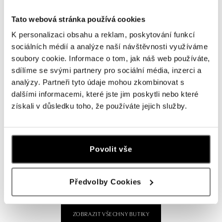
dnes otevřeno od 09:00
Tato webová stránka používá cookies
ALOve OC Olympia, Brno
K personalizaci obsahu a reklam, poskytování funkcí
sociálních médií a analýze naší návštěvnosti využíváme
U Dálnice 777, 664 42 Brno
tel.: +420604389337
soubory cookie. Informace o tom, jak náš web používáte,
dnes otevřeno od 10:00
sdílíme se svými partnery pro sociální média, inzerci a
analýzy. Partneři tyto údaje mohou zkombinovat s
dalšími informacemi, které jste jim poskytli nebo které
ALOve Westfield Černý most, Praha 9
získali v důsledku toho, že používáte jejich služby.
Chlumecká 765/6, 198 19 Praha 9
tel.: +420735703904
dnes otevřeno od 09:00
Povolit vše
ALOve Westfield, Praha 4 - Chodov
Roztylská 2321/19, 148 00 Praha 4 - Chodov
tel.: +420730524389
Předvolby Cookies
dnes otevřeno od 09:00
ZOBRAZIT VŠECHNY BUTIKY
ALOve OC Aupark, Bratislava