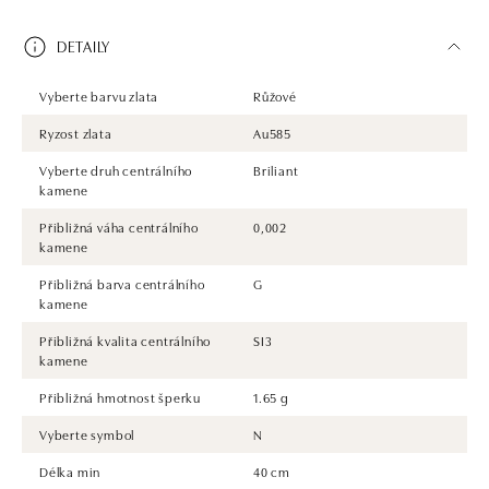
DETAILY
Vyberte barvu zlata
Růžové
Ryzost zlata
Au585
Vyberte druh centrálního
Briliant
kamene
Přibližná váha centrálního
0,002
kamene
Přibližná barva centrálního
G
kamene
Přibližná kvalita centrálního
SI3
kamene
Přibližná hmotnost šperku
1.65 g
Vyberte symbol
N
Délka min
40 cm