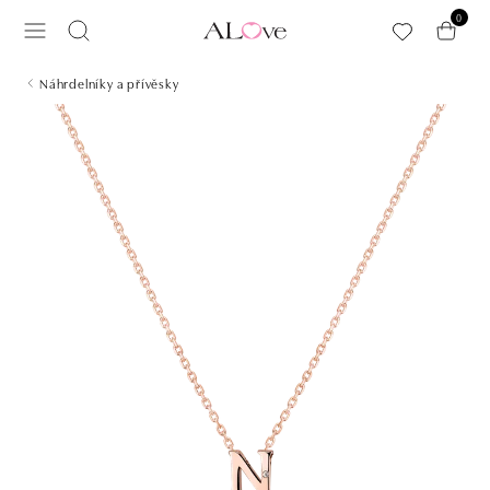
Přeskočit na hlavní obsah
0
Náhrdelníky a přívěsky