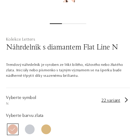
Kolekce Letters
Náhrdelník s diamantem Flat Line N
Trendový náhrdelník je vyroben ze 14kt bílého, růžového nebo žlutého
zlata. Iniciály nebo písmenko s tajným významem se na šperku bude
nádherně třpytit díky vsazenému briliantu.
Vyberte symbol
22 variant
N
Vyberte barvu zlata