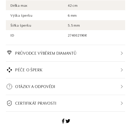
Délka max
42 cm
Výška šperku
6 mm
Šířka šperku
5.5 mm
ID
274002190R
PRŮVODCE VÝBĚREM DIAMANTŮ
PÉČE O ŠPERK
OTÁZKY A ODPOVĚDI
CERTIFIKÁT PRAVOSTI