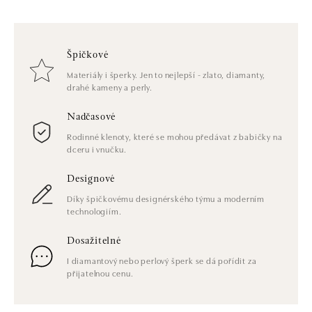
Špičkové
Materiály i šperky. Jen to nejlepší - zlato, diamanty,
drahé kameny a perly.
Nadčasové
Rodinné klenoty, které se mohou předávat z babičky na
dceru i vnučku.
Designové
Díky špičkovému designérského týmu a moderním
technologiím.
Dosažitelné
I diamantový nebo perlový šperk se dá pořídit za
přijatelnou cenu.