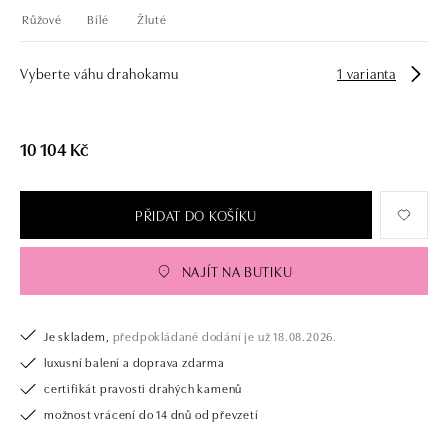
Růžové
Bílé
Žluté
Vyberte váhu drahokamu
1 varianta
10 104 Kč
PŘIDAT DO KOŠÍKU
NAJÍT NA BUTIKU
Je skladem,
předpokládané dodání je už 18.08.2026.
luxusní balení a doprava zdarma
certifikát pravosti drahých kamenů
možnost vrácení do 14 dnů od převzetí