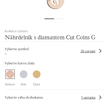
Kolekce Letters
Náhrdelník s diamantem Cut Coins G
Vyberte symbol
26 variant
G
Vyberte barvu zlata
Růžové
Bílé
Žluté
Vyberte váhu drahokamu
1 varianta