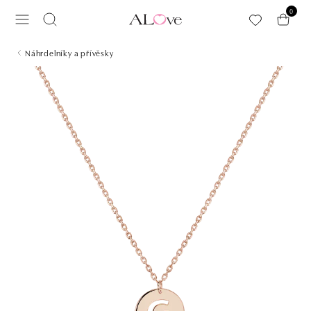
Přeskočit na hlavní obsah
0
Náhrdelníky a přívěsky