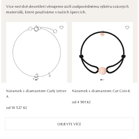
Pribinova 8, 811 09 Bratislava
Více než dvě desetiletí věnujeme úsilí zodpovědnému výběru vzácných
materiálů, které používáme v našich špercích.
tel.: +421917090467
dnes otevřeno do 21:00
HALADA OC Avion, Bratislava
Ivanská cesta 16, 821 04 Bratislava
tel.: +421 917 090 372
dnes otevřeno do 21:00
HALADA OC Eurovea, Bratislava
Pribinova 8, 811 09 Bratislava
tel.: +421 910 284 071
Náramek s diamantem Curly Letter
Náramek s diamantem Cut Coin K
dnes otevřeno do 21:00
A
od 4 901 Kč
od 10 527 Kč
OBJEVTE VÍCE