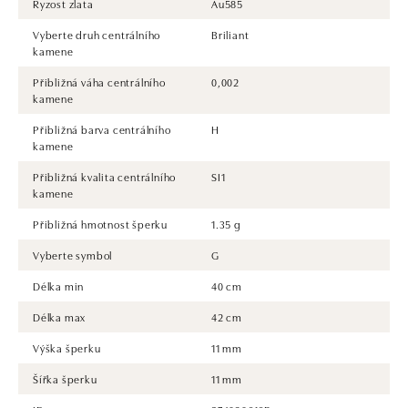
Ryzost zlata
Au585
Vyberte druh centrálního
Briliant
kamene
Přibližná váha centrálního
0,002
kamene
Přibližná barva centrálního
H
kamene
Přibližná kvalita centrálního
SI1
kamene
Přibližná hmotnost šperku
1.35 g
Vyberte symbol
G
Délka min
40 cm
Délka max
42 cm
Výška šperku
11 mm
Šířka šperku
11 mm