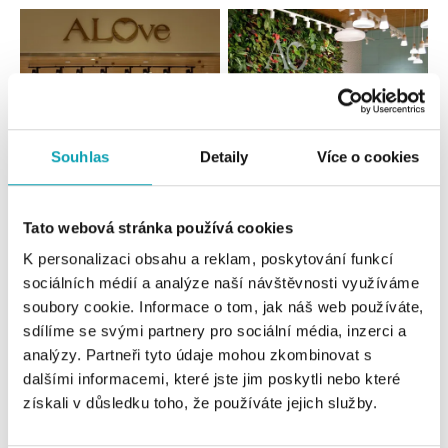
Souhlas
Detaily
Více o cookies
Všechny
Česko
Slovensko
Tato webová stránka používá cookies
K personalizaci obsahu a reklam, poskytování funkcí
ALOve OC Nový Smíchov, Praha 5
sociálních médií a analýze naší návštěvnosti využíváme
Plzeňská 8, 150 00 Praha 5 - Anděl
soubory cookie. Informace o tom, jak náš web používáte,
tel.: +420736509250
sdílíme se svými partnery pro sociální média, inzerci a
dnes otevřeno do 21:00
analýzy. Partneři tyto údaje mohou zkombinovat s
dalšími informacemi, které jste jim poskytli nebo které
ALOve OC Olympia, Brno
získali v důsledku toho, že používáte jejich služby.
U Dálnice 777, 664 42 Brno
tel.: +420604389337