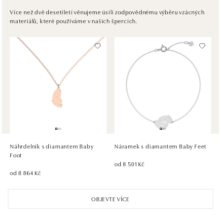
Pribinova 8, 811 09 Bratislava
Více než dvě desetiletí věnujeme úsilí zodpovědnému výběru vzácných
materiálů, které používáme v našich špercích.
tel.: +421917090467
dnes otevřeno od 10:00
HALADA OC Avion, Bratislava
Ivanská cesta 16, 821 04 Bratislava
tel.: +421 917 090 372
dnes otevřeno od 09:00
HALADA OC Eurovea, Bratislava
Pribinova 8, 811 09 Bratislava
tel.: +421 910 284 071
Náhrdelník s diamantem Baby
Náramek s diamantem Baby Feet
dnes otevřeno od 10:00
Foot
od 8 501 Kč
od 8 864 Kč
OBJEVTE VÍCE