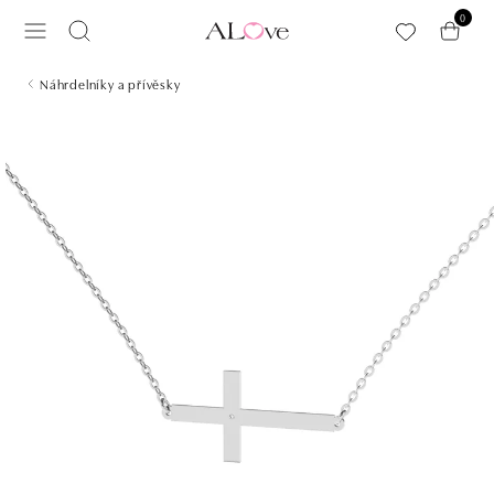
Přeskočit na hlavní obsah
0
Náhrdelníky a přívěsky