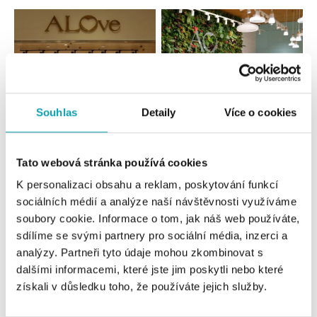
Souhlas
Detaily
Více o cookies
Všechny
Česko
Slovensko
Tato webová stránka používá cookies
K personalizaci obsahu a reklam, poskytování funkcí
ALOve OC Nový Smíchov, Praha 5
sociálních médií a analýze naší návštěvnosti využíváme
Plzeňská 8, 150 00 Praha 5 - Anděl
soubory cookie. Informace o tom, jak náš web používáte,
tel.: +420736509250
sdílíme se svými partnery pro sociální média, inzerci a
dnes otevřeno od 09:00
analýzy. Partneři tyto údaje mohou zkombinovat s
dalšími informacemi, které jste jim poskytli nebo které
ALOve OC Olympia, Brno
získali v důsledku toho, že používáte jejich služby.
U Dálnice 777, 664 42 Brno