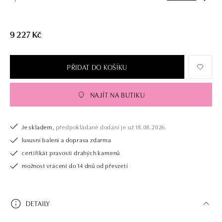
9 227 Kč
PŘIDAT DO KOŠÍKU
NAJÍT NA BUTIKU
Je skladem,
předpokládané dodání je už 18.08.2026.
luxusní balení a doprava zdarma
certifikát pravosti drahých kamenů
možnost vrácení do 14 dnů od převzetí
DETAILY