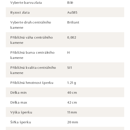
Vyberte barvu zlata
Bílé
Ryzost zlata
Au585
Vyberte druh centrálního
Briliant
kamene
Přibližná váha centrálního
0,002
kamene
Přibližná barva centrálního
H
kamene
Přibližná kvalita centrálního
SI1
kamene
Přibližná hmotnost šperku
1.21 g
Délka min
40 cm
Délka max
42 cm
Výška šperku
11 mm
Šířka šperku
20 mm