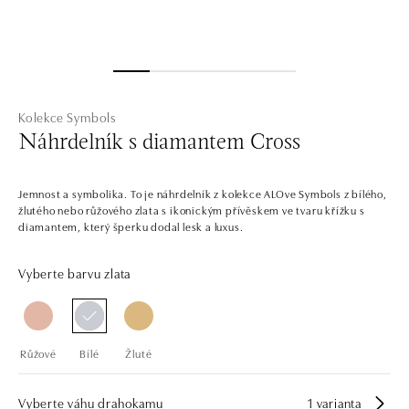
Kolekce Symbols
Náhrdelník s diamantem Cross
Jemnost a symbolika. To je náhrdelník z kolekce ALOve Symbols z bílého,
žlutého nebo růžového zlata s ikonickým přívěskem ve tvaru křížku s
diamantem, který šperku dodal lesk a luxus.
Vyberte barvu zlata
Růžové
Bílé
Žluté
Vyberte váhu drahokamu
1 varianta