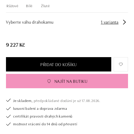
Růžové
Bílé
Žluté
Vyberte váhu drahokamu
1 varianta
9 227 Kč
PŘIDAT DO KOŠÍKU
NAJÍT NA BUTIKU
Je skladem,
předpokládané dodání je už 17.08.2026.
luxusní balení a doprava zdarma
certifikát pravosti drahých kamenů
možnost vrácení do 14 dnů od převzetí