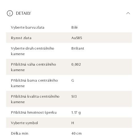
DETAILY
Vyberte barvu zlata
Bílé
Ryzost zlata
Au585
Vyberte druh centrálního
Briliant
kamene
Přibližná váha centrálního
0,002
kamene
Přibližná barva centrálního
G
kamene
Přibližná kvalita centrálního
SI3
kamene
Přibližná hmotnost šperku
1.17 g
Vyberte symbol
H
Délka min
40 cm