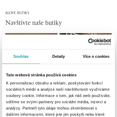
ALOVE BUTIKY
Navštivte naše butiky
Souhlas
Detaily
Více o cookies
Tato webová stránka používá cookies
K personalizaci obsahu a reklam, poskytování funkcí
sociálních médií a analýze naší návštěvnosti využíváme
Všechny
Česko
Slovensko
soubory cookie. Informace o tom, jak náš web používáte,
sdílíme se svými partnery pro sociální média, inzerci a
ALOve OC Nový Smíchov, Praha 5
analýzy. Partneři tyto údaje mohou zkombinovat s
Plzeňská 8, 150 00 Praha 5 - Anděl
dalšími informacemi, které jste jim poskytli nebo které
tel.: +420736509250