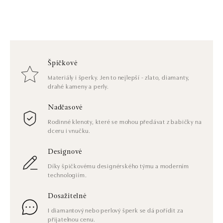
Špičkové
Materiály i šperky. Jen to nejlepší - zlato, diamanty,
drahé kameny a perly.
Nadčasové
Rodinné klenoty, které se mohou předávat z babičky na
dceru i vnučku.
Designové
Díky špičkovému designérského týmu a moderním
technologiím.
Dosažitelné
I diamantový nebo perlový šperk se dá pořídit za
přijatelnou cenu.