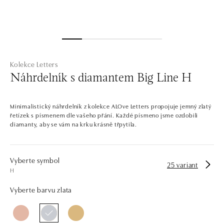
Kolekce Letters
Náhrdelník s diamantem Big Line H
Minimalistický náhrdelník z kolekce ALOve Letters propojuje jemný zlatý
řetízek s písmenem dle vašeho přání. Každé písmeno jsme ozdobili
diamanty, aby se vám na krku krásně třpytila.
Vyberte symbol
25 variant
H
Vyberte barvu zlata