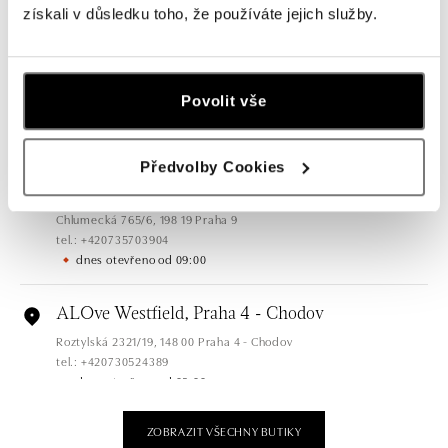
získali v důsledku toho, že používáte jejich služby.
dnes otevřeno od 09:00
ALOve OC Olympia, Brno
U Dálnice 777, 664 42 Brno
Povolit vše
tel.: +420604389337
dnes otevřeno od 10:00
Předvolby Cookies
ALOve Westfield Černý most, Praha 9
Chlumecká 765/6, 198 19 Praha 9
tel.: +420735703904
dnes otevřeno od 09:00
ALOve Westfield, Praha 4 - Chodov
Roztylská 2321/19, 148 00 Praha 4 - Chodov
tel.: +420730524389
dnes otevřeno od 09:00
ZOBRAZIT VŠECHNY BUTIKY
ALOve OC Aupark, Bratislava