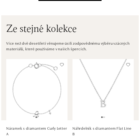
Einsteinova 3541/18, 851 01 Bratislava
tel.: +421917090556
dnes otevřeno od 10:00
Ze stejné kolekce
ALOve OC Eurovea, Bratislava
Pribinova 8, 811 09 Bratislava
Více než dvě desetiletí věnujeme úsilí zodpovědnému výběru vzácných
materiálů, které používáme v našich špercích.
tel.: +421917090467
dnes otevřeno od 10:00
HALADA OC Avion, Bratislava
Ivanská cesta 16, 821 04 Bratislava
tel.: +421 917 090 372
dnes otevřeno od 10:00
HALADA OC Eurovea, Bratislava
Pribinova 8, 811 09 Bratislava
tel.: +421 910 284 071
Náramek s diamantem Curly Letter
Náhrdelník s diamantem Flat Line
dnes otevřeno od 10:00
A
B