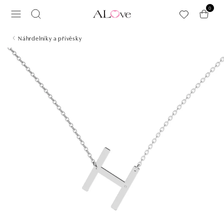
Přeskočit na hlavní obsah
0
Náhrdelníky a přívěsky