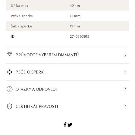
Délka max
42 cm
Výška šperku
13 mm
Šířka šperku
11 mm
ID
274030391B
PRŮVODCE VÝBĚREM DIAMANTŮ
PÉČE O ŠPERK
OTÁZKY A ODPOVĚDI
CERTIFIKÁT PRAVOSTI