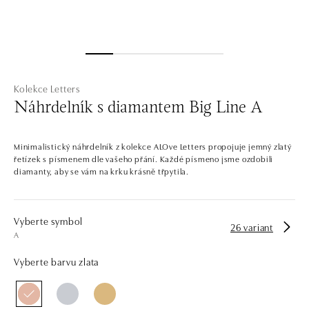
Kolekce Letters
Náhrdelník s diamantem Big Line A
Minimalistický náhrdelník z kolekce ALOve Letters propojuje jemný zlatý
řetízek s písmenem dle vašeho přání. Každé písmeno jsme ozdobili
diamanty, aby se vám na krku krásně třpytila.
Vyberte symbol
26 variant
A
Vyberte barvu zlata