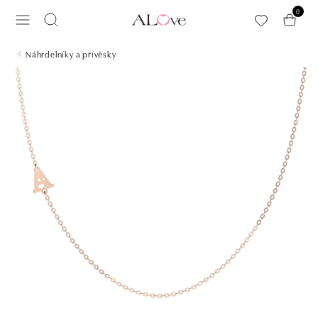
Přeskočit na hlavní obsah
0
Náhrdelníky a přívěsky