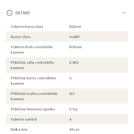
DETAILY
Vyberte barvu zlata
Růžové
Ryzost zlata
Au585
Vyberte druh centrálního
Briliant
kamene
Přibližná váha centrálního
0,002
kamene
Přibližná barva centrálního
G
kamene
Přibližná kvalita centrálního
SI3
kamene
Přibližná hmotnost šperku
0.9 g
Vyberte symbol
A
Délka min
40 cm