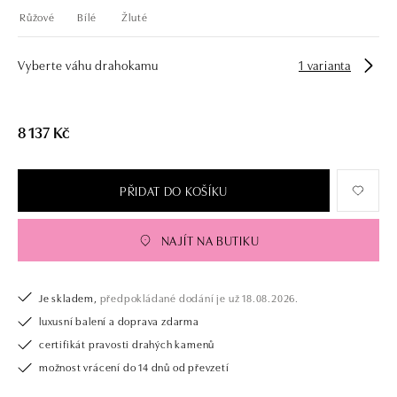
Růžové
Bílé
Žluté
Vyberte váhu drahokamu
1 varianta
8 137 Kč
PŘIDAT DO KOŠÍKU
NAJÍT NA BUTIKU
Je skladem,
předpokládané dodání je už 18.08.2026.
luxusní balení a doprava zdarma
certifikát pravosti drahých kamenů
možnost vrácení do 14 dnů od převzetí