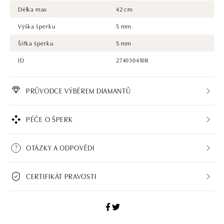
Délka max
42 cm
Výška šperku
5 mm
Šířka šperku
5 mm
ID
274030410R
PRŮVODCE VÝBĚREM DIAMANTŮ
PÉČE O ŠPERK
OTÁZKY A ODPOVĚDI
CERTIFIKÁT PRAVOSTI