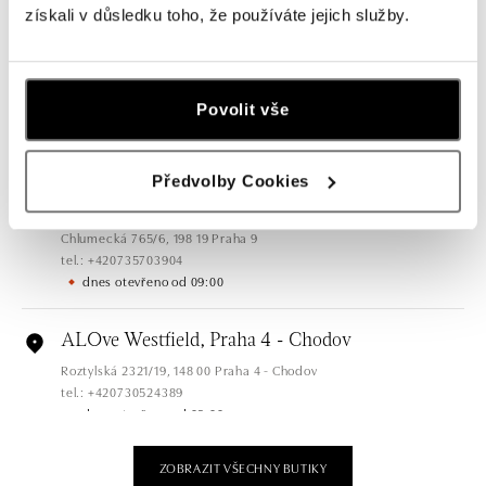
získali v důsledku toho, že používáte jejich služby.
dnes otevřeno od 09:00
ALOve OC Olympia, Brno
U Dálnice 777, 664 42 Brno
Povolit vše
tel.: +420604389337
dnes otevřeno od 10:00
Předvolby Cookies
ALOve Westfield Černý most, Praha 9
Chlumecká 765/6, 198 19 Praha 9
tel.: +420735703904
dnes otevřeno od 09:00
ALOve Westfield, Praha 4 - Chodov
Roztylská 2321/19, 148 00 Praha 4 - Chodov
tel.: +420730524389
dnes otevřeno od 09:00
ZOBRAZIT VŠECHNY BUTIKY
ALOve OC Aupark, Bratislava