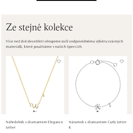
Einsteinova 3541/18, 851 01 Bratislava
tel.: +421917090556
dnes otevřeno od 10:00
Ze stejné kolekce
ALOve OC Eurovea, Bratislava
Pribinova 8, 811 09 Bratislava
Více než dvě desetiletí věnujeme úsilí zodpovědnému výběru vzácných
materiálů, které používáme v našich špercích.
tel.: +421917090467
dnes otevřeno od 10:00
HALADA OC Avion, Bratislava
Ivanská cesta 16, 821 04 Bratislava
tel.: +421 917 090 372
dnes otevřeno od 10:00
HALADA OC Eurovea, Bratislava
Pribinova 8, 811 09 Bratislava
tel.: +421 910 284 071
Náhrdelník s diamantem Elegance
Náramek s diamantem Curly Letter
dnes otevřeno od 10:00
Letter
K