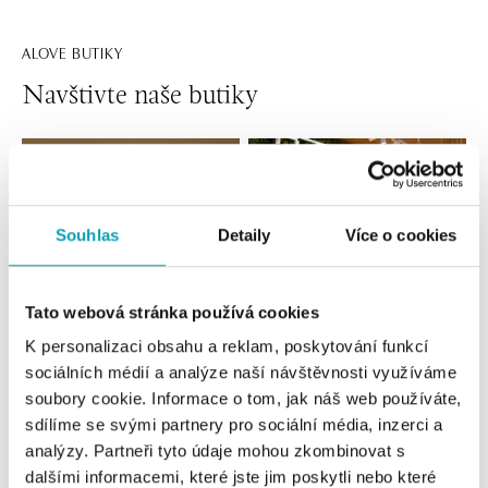
ALOVE BUTIKY
Navštivte naše butiky
Souhlas
Detaily
Více o cookies
Tato webová stránka používá cookies
K personalizaci obsahu a reklam, poskytování funkcí
sociálních médií a analýze naší návštěvnosti využíváme
Všechny
Česko
Slovensko
soubory cookie. Informace o tom, jak náš web používáte,
sdílíme se svými partnery pro sociální média, inzerci a
ALOve OC Nový Smíchov, Praha 5
analýzy. Partneři tyto údaje mohou zkombinovat s
Plzeňská 8, 150 00 Praha 5 - Anděl
dalšími informacemi, které jste jim poskytli nebo které
tel.: +420736509250