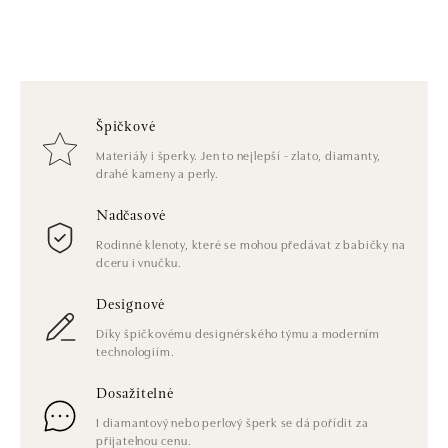
Špičkové
Materiály i šperky. Jen to nejlepší - zlato, diamanty,
drahé kameny a perly.
Nadčasové
Rodinné klenoty, které se mohou předávat z babičky na
dceru i vnučku.
Designové
Díky špičkovému designérského týmu a moderním
technologiím.
Dosažitelné
I diamantový nebo perlový šperk se dá pořídit za
přijatelnou cenu.