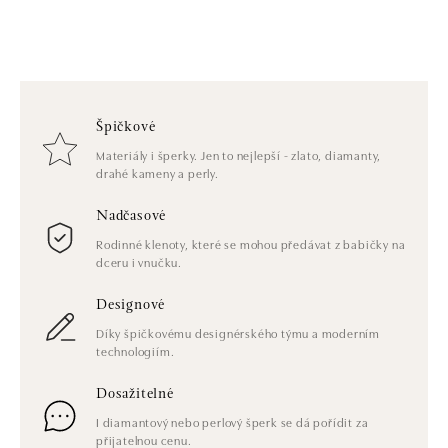
Špičkové
Materiály i šperky. Jen to nejlepší - zlato, diamanty,
drahé kameny a perly.
Nadčasové
Rodinné klenoty, které se mohou předávat z babičky na
dceru i vnučku.
Designové
Díky špičkovému designérského týmu a moderním
technologiím.
Dosažitelné
I diamantový nebo perlový šperk se dá pořídit za
přijatelnou cenu.