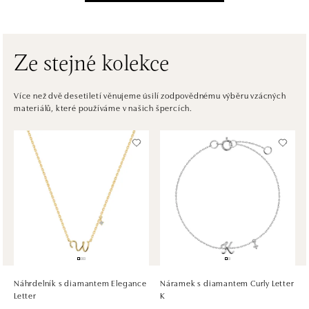
Einsteinova 3541/18, 851 01 Bratislava
tel.: +421917090556
dnes otevřeno do 21:00
Ze stejné kolekce
ALOve OC Eurovea, Bratislava
Pribinova 8, 811 09 Bratislava
Více než dvě desetiletí věnujeme úsilí zodpovědnému výběru vzácných
materiálů, které používáme v našich špercích.
tel.: +421917090467
dnes otevřeno do 21:00
HALADA OC Avion, Bratislava
Ivanská cesta 16, 821 04 Bratislava
tel.: +421 917 090 372
dnes otevřeno do 21:00
HALADA OC Eurovea, Bratislava
Pribinova 8, 811 09 Bratislava
tel.: +421 910 284 071
Náhrdelník s diamantem Elegance
Náramek s diamantem Curly Letter
dnes otevřeno do 21:00
Letter
K