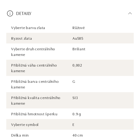
DETAILY
Vyberte barvu zlata
Růžové
Ryzost zlata
Au585
Vyberte druh centrálního
Briliant
kamene
Přibližná váha centrálního
0,002
kamene
Přibližná barva centrálního
G
kamene
Přibližná kvalita centrálního
SI3
kamene
Přibližná hmotnost šperku
0.9 g
Vyberte symbol
E
Délka min
40 cm