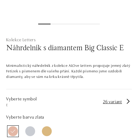
Kolekce Letters
Náhrdelník s diamantem Big Classic E
Minimalistický náhrdelník z kolekce ALOve Letters propojuje jemný zlatý
řetízek s písmenem dle vašeho přání. Každé písmeno jsme ozdobili
diamanty, aby se vám na krku krásně třpytila.
Vyberte symbol
26 variant
E
Vyberte barvu zlata