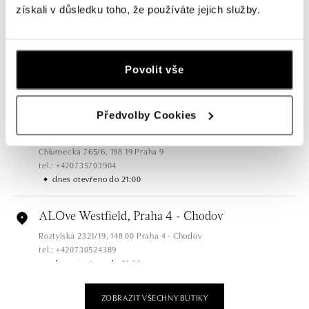
získali v důsledku toho, že používáte jejich služby.
dnes otevřeno do 21:00
ALOve OC Olympia, Brno
U Dálnice 777, 664 42 Brno
Povolit vše
tel.: +420604389337
dnes otevřeno do 21:00
Předvolby Cookies
ALOve Westfield Černý most, Praha 9
Chlumecká 765/6, 198 19 Praha 9
tel.: +420735703904
dnes otevřeno do 21:00
ALOve Westfield, Praha 4 - Chodov
Roztylská 2321/19, 148 00 Praha 4 - Chodov
tel.: +420730524389
dnes otevřeno do 21:00
ZOBRAZIT VŠECHNY BUTIKY
ALOve OC Aupark, Bratislava