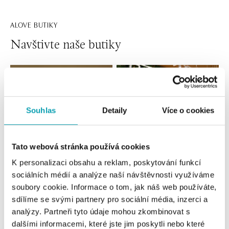
ALOVE BUTIKY
Navštivte naše butiky
Souhlas
Detaily
Více o cookies
Tato webová stránka používá cookies
K personalizaci obsahu a reklam, poskytování funkcí
sociálních médií a analýze naší návštěvnosti využíváme
Všechny
Česko
Slovensko
soubory cookie. Informace o tom, jak náš web používáte,
sdílíme se svými partnery pro sociální média, inzerci a
ALOve OC Nový Smíchov, Praha 5
analýzy. Partneři tyto údaje mohou zkombinovat s
Plzeňská 8, 150 00 Praha 5 - Anděl
dalšími informacemi, které jste jim poskytli nebo které
tel.: +420736509250