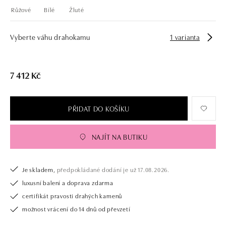
Růžové
Bílé
Žluté
Vyberte váhu drahokamu
1 varianta
7 412 Kč
PŘIDAT DO KOŠÍKU
NAJÍT NA BUTIKU
Je skladem,
předpokládané dodání je už 17.08.2026.
luxusní balení a doprava zdarma
certifikát pravosti drahých kamenů
možnost vrácení do 14 dnů od převzetí