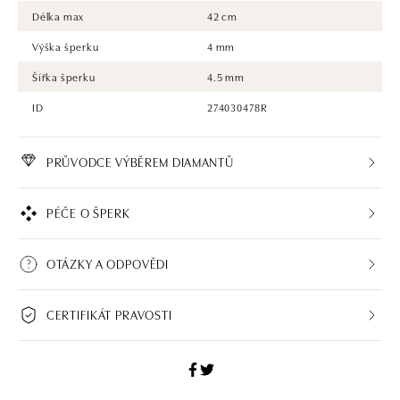
Délka max
42 cm
Výška šperku
4 mm
Šířka šperku
4.5 mm
ID
274030478R
PRŮVODCE VÝBĚREM DIAMANTŮ
PÉČE O ŠPERK
OTÁZKY A ODPOVĚDI
CERTIFIKÁT PRAVOSTI