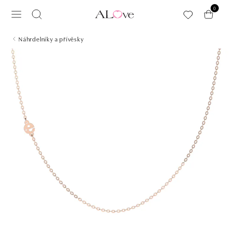
Přeskočit na hlavní obsah
0
Náhrdelníky a přívěsky