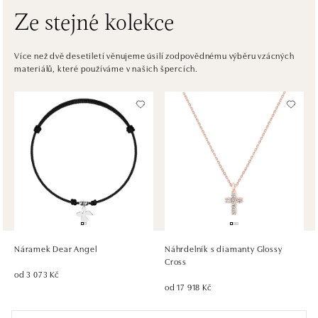
Ze stejné kolekce
ALOve OC Eurovea, Bratislava
Pribinova 8, 811 09 Bratislava
Více než dvě desetiletí věnujeme úsilí zodpovědnému výběru vzácných
materiálů, které používáme v našich špercích.
tel.: +421917090467
zítra otevřeno od 10:00
HALADA OC Avion, Bratislava
Ivanská cesta 16, 821 04 Bratislava
tel.: +421 917 090 372
zítra otevřeno od 09:00
HALADA OC Eurovea, Bratislava
Pribinova 8, 811 09 Bratislava
tel.: +421 910 284 071
Náramek Dear Angel
Náhrdelník s diamanty Glossy
zítra otevřeno od 10:00
Cross
od 3 073 Kč
od 17 918 Kč