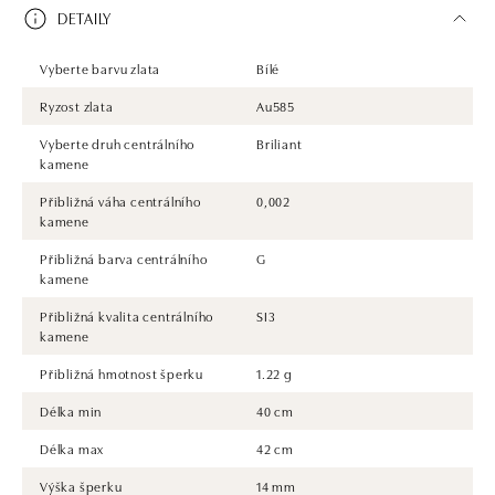
DETAILY
Vyberte barvu zlata
Bílé
Ryzost zlata
Au585
Vyberte druh centrálního
Briliant
kamene
Přibližná váha centrálního
0,002
kamene
Přibližná barva centrálního
G
kamene
Přibližná kvalita centrálního
SI3
kamene
Přibližná hmotnost šperku
1.22 g
Délka min
40 cm
Délka max
42 cm
Výška šperku
14 mm