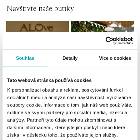
Navštivte naše butiky
Souhlas
Detaily
Více o cookies
Tato webová stránka používá cookies
Všechny
Česko
Slovensko
K personalizaci obsahu a reklam, poskytování funkcí
sociálních médií a analýze naší návštěvnosti využíváme
ALOve OC Nový Smíchov, Praha 5
soubory cookie. Informace o tom, jak náš web používáte,
sdílíme se svými partnery pro sociální média, inzerci a
Plzeňská 8, 150 00 Praha 5 - Anděl
tel.: +420736509250
analýzy. Partneři tyto údaje mohou zkombinovat s
zítra otevřeno od 09:00
dalšími informacemi, které jste jim poskytli nebo které
získali v důsledku toho, že používáte jejich služby.