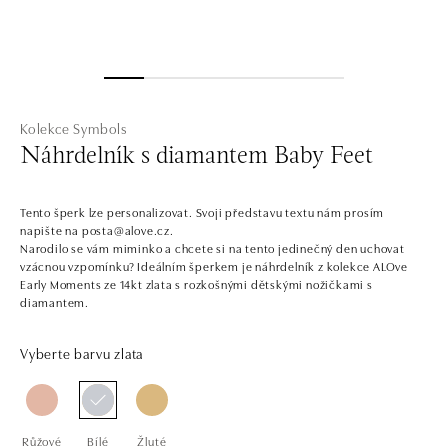
Kolekce Symbols
Náhrdelník s diamantem Baby Feet
Tento šperk lze personalizovat. Svoji představu textu nám prosím
napište na posta@alove.cz.
Narodilo se vám miminko a chcete si na tento jedinečný den uchovat
vzácnou vzpomínku? Ideálním šperkem je náhrdelník z kolekce ALOve
Early Moments ze 14kt zlata s rozkošnými dětskými nožičkami s
diamantem.
Vyberte barvu zlata
Růžové
Bílé
Žluté