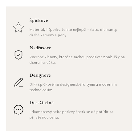
Špičkové
Materiály i šperky. Jen to nejlepší - zlato, diamanty,
drahé kameny a perly.
Nadčasové
Rodinné klenoty, které se mohou předávat z babičky na
dceru i vnučku.
Designové
Díky špičkovému designérského týmu a moderním
technologiím.
Dosažitelné
I diamantový nebo perlový šperk se dá pořídit za
přijatelnou cenu.