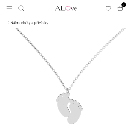
Přeskočit na hlavní obsah
0
Náhrdelníky a přívěsky