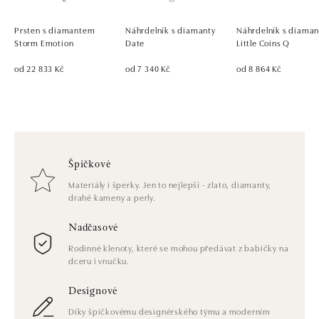
Prsten s diamantem
Náhrdelník s diamanty
Náhrdelník s diama
Storm Emotion
Date
Little Coins Q
od 22 833 Kč
od 7 340 Kč
od 8 864 Kč
Špičkové
Materiály i šperky. Jen to nejlepší - zlato, diamanty,
drahé kameny a perly.
Nadčasové
Rodinné klenoty, které se mohou předávat z babičky na
dceru i vnučku.
Designové
Díky špičkovému designérského týmu a moderním