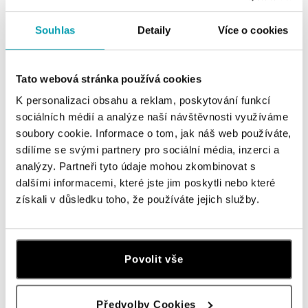
Všechny
Česko
Slovensko
Souhlas
Detaily
Více o cookies
ALOve OC Nový Smíchov, Praha 5
Plzeňská 8, 150 00 Praha 5 - Anděl
Tato webová stránka používá cookies
tel.: +420736509250
dnes otevřeno do 21:00
K personalizaci obsahu a reklam, poskytování funkcí
sociálních médií a analýze naší návštěvnosti využíváme
ALOve OC Olympia, Brno
soubory cookie. Informace o tom, jak náš web používáte,
sdílíme se svými partnery pro sociální média, inzerci a
U Dálnice 777, 664 42 Brno
tel.: +420604389337
analýzy. Partneři tyto údaje mohou zkombinovat s
dnes otevřeno do 21:00
dalšími informacemi, které jste jim poskytli nebo které
získali v důsledku toho, že používáte jejich služby.
ALOve Westfield Černý most, Praha 9
Chlumecká 765/6, 198 19 Praha 9
tel.: +420735703904
Povolit vše
dnes otevřeno do 21:00
ALOve Westfield, Praha 4 - Chodov
Předvolby Cookies