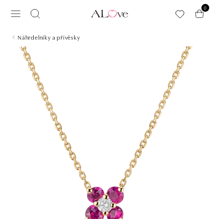
Přeskočit na hlavní obsah
0
Náhrdelníky a přívěsky