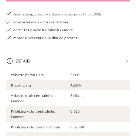
Je skladem,
předpokládané dodání je už 18.08.2026.
luxusní balení a doprava zdarma
certifikát pravosti drahých kamenů
možnost vrácení do 14 dnů od převzetí
DETAILY
Vyberte barvu zlata
Žluté
Ryzost zlata
Au585
Vyberte druh centrálního
Briliant
kamene
Přibližná váha centrálního
0,020
kamene
Přibližná váha všech kamenů
0.02000