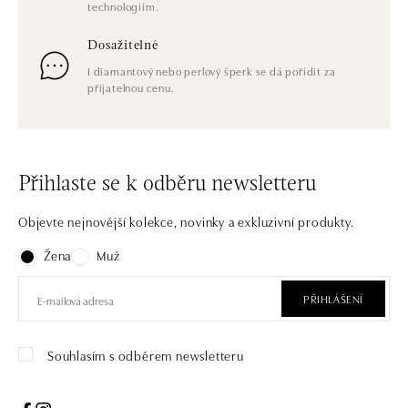
technologiím.
Dosažitelné
I diamantový nebo perlový šperk se dá pořídit za
přijatelnou cenu.
Přihlaste se k odběru newsletteru
Objevte nejnovější kolekce, novinky a exkluzivní produkty.
Žena
Muž
PŘIHLÁŠENÍ
Souhlasím s odběrem newsletteru