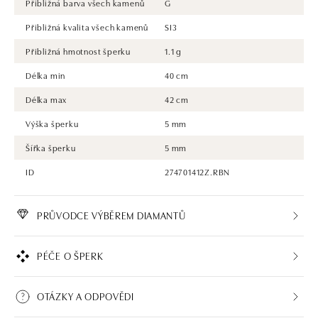
Přibližná barva všech kamenů
G
Přibližná kvalita všech kamenů
SI3
Přibližná hmotnost šperku
1.1 g
Délka min
40 cm
Délka max
42 cm
Výška šperku
5 mm
Šířka šperku
5 mm
ID
274701412Z.RBN
PRŮVODCE VÝBĚREM DIAMANTŮ
PÉČE O ŠPERK
OTÁZKY A ODPOVĚDI