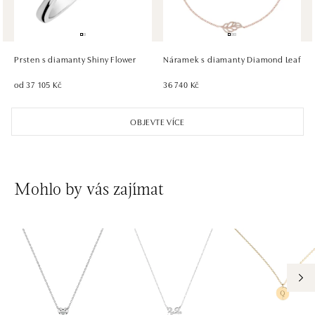
HALADA OC Eurovea, Bratislava
Pribinova 8, 811 09 Bratislava
tel.: +421 910 284 071
Prsten s diamanty Shiny Flower
Náramek s diamanty Diamond Leaf
dnes otevřeno do 21:00
od 37 105 Kč
36 740 Kč
OBJEVTE VÍCE
Mohlo by vás zajímat