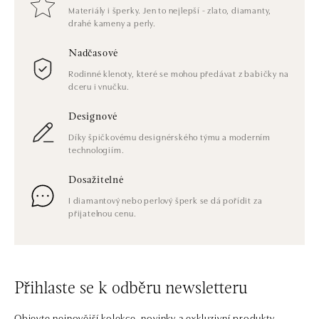
Materiály i šperky. Jen to nejlepší - zlato, diamanty,
drahé kameny a perly.
Nadčasové
Rodinné klenoty, které se mohou předávat z babičky na
dceru i vnučku.
Designové
Díky špičkovému designérského týmu a moderním
technologiím.
Dosažitelné
I diamantový nebo perlový šperk se dá pořídit za
přijatelnou cenu.
Přihlaste se k odběru newsletteru
Objevte nejnovější kolekce, novinky a exkluzivní produkty.