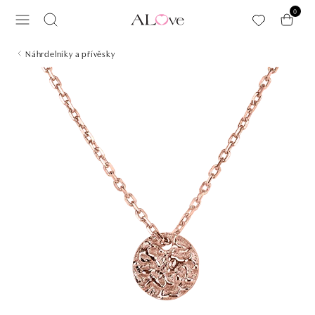
Přeskočit na hlavní obsah
0
Náhrdelníky a přívěsky