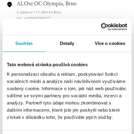
ALOve OC Olympia, Brno
U Dálnice 777, 664 42 Brno
tel.: +420604389337
dnes otevřeno do 21:00
ALOve Westfield Černý most, Praha 9
Souhlas
Detaily
Více o cookies
Chlumecká 765/6, 198 19 Praha 9
tel.: +420735703904
dnes otevřeno do 21:00
Tato webová stránka používá cookies
K personalizaci obsahu a reklam, poskytování funkcí
ALOve Westfield, Praha 4 - Chodov
sociálních médií a analýze naší návštěvnosti využíváme
Roztylská 2321/19, 148 00 Praha 4 - Chodov
soubory cookie. Informace o tom, jak náš web používáte,
tel.: +420730524389
sdílíme se svými partnery pro sociální média, inzerci a
dnes otevřeno do 21:00
analýzy. Partneři tyto údaje mohou zkombinovat s
dalšími informacemi, které jste jim poskytli nebo které
ZOBRAZIT VŠECHNY BUTIKY
ALOve OC Aupark, Bratislava
získali v důsledku toho, že používáte jejich služby.
Einsteinova 3541/18, 851 01 Bratislava
tel.: +421917090556
dnes otevřeno do 21:00