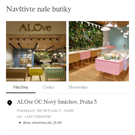
Navštivte naše butiky
Všechny
Česko
Slovensko
ALOve OC Nový Smíchov, Praha 5
Plzeňská 8, 150 00 Praha 5 - Anděl
tel.: +420736509250
dnes otevřeno do 21:00