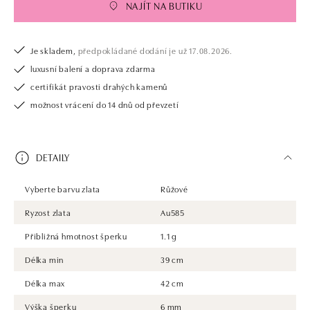
NAJÍT NA BUTIKU
Je skladem,
předpokládané dodání je už 17.08.2026.
luxusní balení a doprava zdarma
certifikát pravosti drahých kamenů
možnost vrácení do 14 dnů od převzetí
DETAILY
Vyberte barvu zlata
Růžové
Ryzost zlata
Au585
Přibližná hmotnost šperku
1.1 g
Délka min
39 cm
Délka max
42 cm
Výška šperku
6 mm