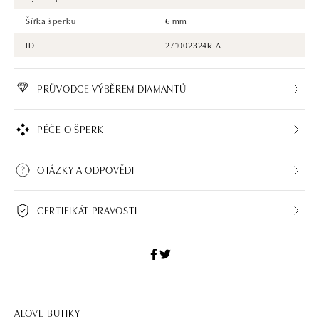
Šířka šperku
6 mm
ID
271002324R.A
PRŮVODCE VÝBĚREM DIAMANTŮ
PÉČE O ŠPERK
OTÁZKY A ODPOVĚDI
CERTIFIKÁT PRAVOSTI
ALOVE BUTIKY