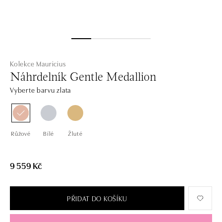
Kolekce Mauricius
Náhrdelník Gentle Medallion
Vyberte barvu zlata
Růžové
Bílé
Žluté
9 559 Kč
PŘIDAT DO KOŠÍKU