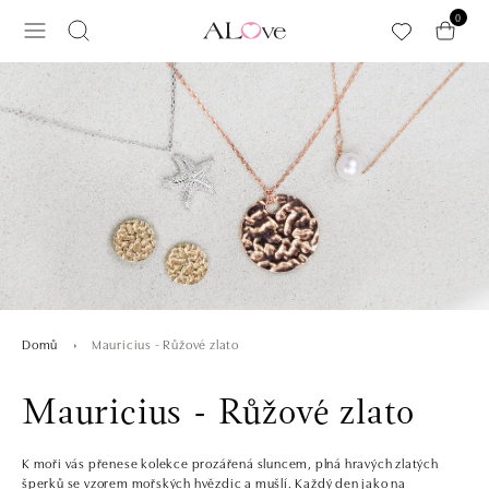
Přeskočit na hlavní obsah
0
Mauricius - Růžové zlato
Domů
Mauricius - Růžové zlato
K moři vás přenese kolekce prozářená sluncem, plná hravých zlatých
šperků se vzorem mořských hvězdic a mušlí. Každý den jako na