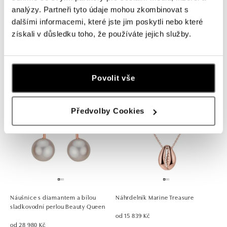
analýzy. Partneři tyto údaje mohou zkombinovat s
dalšími informacemi, které jste jim poskytli nebo které
získali v důsledku toho, že používáte jejich služby.
Luxury Clam
Dámský náramek se šňůrkou Luxury
Clam
od 4 864 Kč
od 9 656 Kč
Povolit vše
Předvolby Cookies
Náušnice s diamantem a bílou
Náhrdelník Marine Treasure
sladkovodní perlou Beauty Queen
od 15 839 Kč
od 28 980 Kč