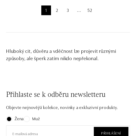
1
2
3
52
⋯
Hluboký cit, důvěru a vděčnost lze projevit různými
způsoby, ale šperk zatím nikdo nepřekonal.
Přihlaste se k odběru newsletteru
Objevte nejnovější kolekce, novinky a exkluzivní produkty.
Žena
Muž
PŘIHLÁŠENÍ