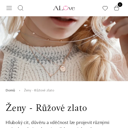
Přeskočit na hlavní obsah
0
Ženy - Růžové zlato
Domů
Ženy - Růžové zlato
Hluboký cit, důvěru a vděčnost lze projevit různými