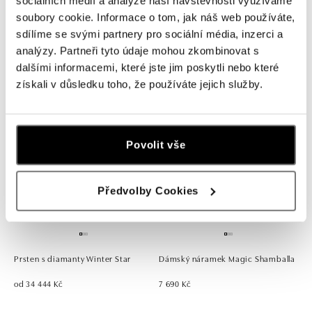
sociálních médií a analýze naší návštěvnosti využíváme
soubory cookie. Informace o tom, jak náš web používáte,
sdílíme se svými partnery pro sociální média, inzerci a
Prsten s diamanty a ametystem
Prsten s diamanty Gem Simplicity
brazil Sparkly Bonbon
analýzy. Partneři tyto údaje mohou zkombinovat s
od 12 427 Kč
dalšími informacemi, které jste jim poskytli nebo které
od 28 060 Kč
získali v důsledku toho, že používáte jejich služby.
Povolit vše
Předvolby Cookies
Prsten s diamanty Winter Star
Dámský náramek Magic Shamballa
od 34 444 Kč
7 690 Kč