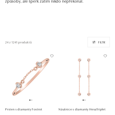
způsoby, ale šperk zatím nikdo nepřekonal.
24 z 1241 produktů
FILTR
Prsten s diamanty Foxtrot
Náušnice s diamanty HexaTriplet