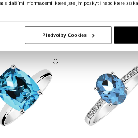
 s dalšími informacemi, které jste jim poskytli nebo které získa
opazem Mystic Light
Prsten s topazem swiss Bonbon
Předvolby Cookies
č
od 15 730 Kč