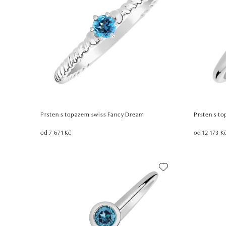
Prsten s topazem swiss Fancy Dream
Prsten s t
od 7 671 Kč
od 12 173 K