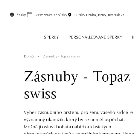
Přeskočit na hlavní obsah
česky
Rezervace schůzky
Butiky
Praha, Brno, Bratislava
ŠPERKY
PERSONALIZOVANÉ ŠPERKY
Domů
Zásnuby - Topaz swiss
Zásnuby - Topaz
swiss
Výběr zásnubního prstenu pro ženu vašeho srdce je
významný okamžik, který by se neměl uspěchat.
Možná ji osloví bohatá nabídka klasických
diamantových prstenů s centrálním kamenem. Neb