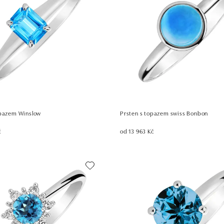
opazem Winslow
Prsten s topazem swiss Bonbon
č
od 13 963 Kč