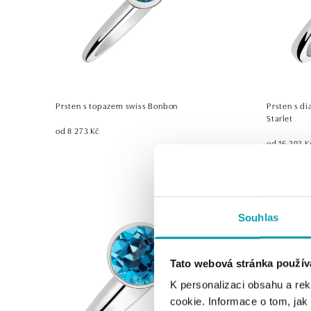
Prsten s topazem swiss Bonbon
Prsten s d
Starlet
od 8 273 Kč
od 16 303 K
Souhlas
Tato webová stránka použív
K personalizaci obsahu a re
cookie. Informace o tom, jak