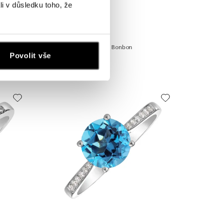
li v důsledku toho, že
Prsten s topazem swiss Bonbon
Povolit vše
od 9 970 Kč