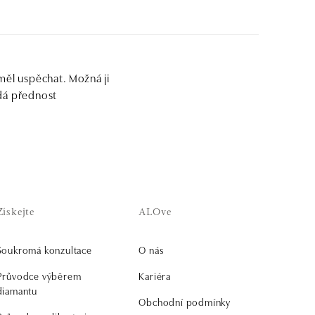
měl uspěchat. Možná ji
dá přednost
Získejte
ALOve
Soukromá konzultace
O nás
Průvodce výběrem
Kariéra
diamantu
Obchodní podmínky