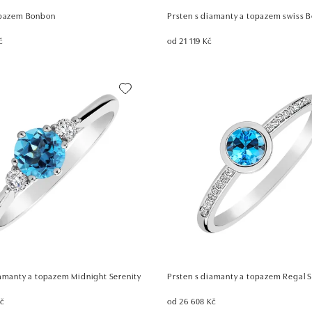
opazem Bonbon
Prsten s diamanty a topazem swiss 
č
od 21 119 Kč
iamanty a topazem Midnight Serenity
Prsten s diamanty a topazem Regal 
Kč
od 26 608 Kč