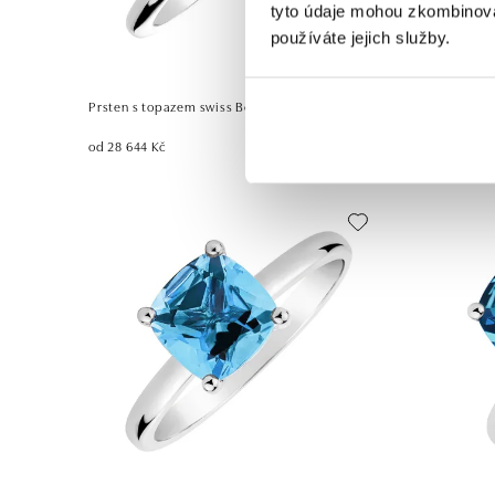
tyto údaje mohou zkombinovat
používáte jejich služby.
Prsten s topazem swiss Bonbon
Prsten s t
od 28 644 Kč
od 12 669 K