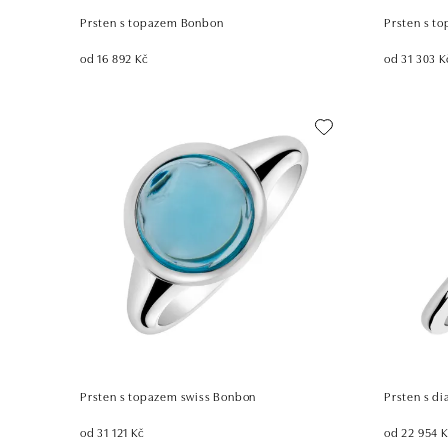
Prsten s topazem Bonbon
Prsten s t
od 16 892 Kč
od 31 303 K
Prsten s topazem swiss Bonbon
Prsten s d
od 31 121 Kč
od 22 954 