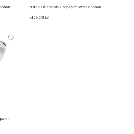
Bonbon
Prsten s diamanty a topazem swiss Bonbon
od 20 215 Kč
Sparkle