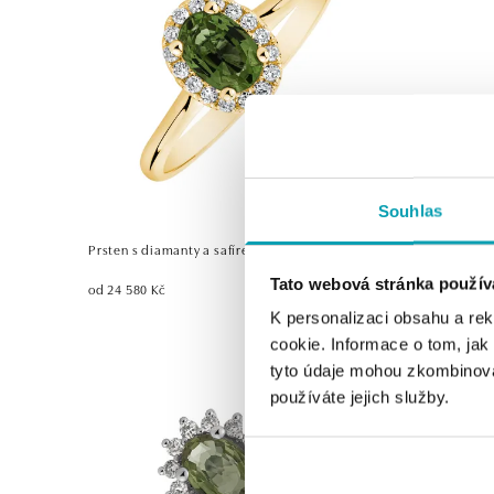
Souhlas
Prsten s diamanty a safírem Princess
Prsten s di
Tato webová stránka použív
od 24 580 Kč
od 34 514 K
K personalizaci obsahu a re
cookie. Informace o tom, jak
tyto údaje mohou zkombinovat
používáte jejich služby.