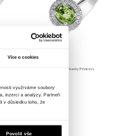
Více o cookies
re Princess
Prsten se safírem a diamanty Princess
od 32 853 Kč
ěvnosti využíváme soubory
, inzerci a analýzy. Partneři
li v důsledku toho, že
Povolit vše