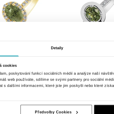
Detaily
amanty a safírem Princess
Prsten se safírem a diamanty Sapphi
á cookies
č
od 21 960 Kč
klam, poskytování funkcí sociálních médií a analýze naší návšt
 náš web používáte, sdílíme se svými partnery pro sociální média
 s dalšími informacemi, které jste jim poskytli nebo které získa
Předvolby Cookies