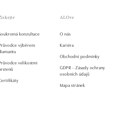
Získejte
ALOve
Soukromá konzultace
O nás
Průvodce výběrem
Kariéra
diamantu
Obchodní podmínky
Průvodce velikostmi
GDPR - Zásady ochrany
prstenů
osobních údajů
Certifikáty
Mapa stránek