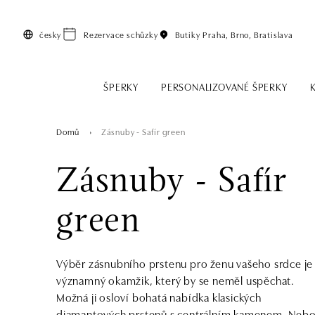
Přeskočit na hlavní obsah
česky
Rezervace schůzky
Butiky
Praha, Brno, Bratislava
ŠPERKY
PERSONALIZOVANÉ ŠPERKY
Domů
Zásnuby - Safír green
Zásnuby - Safír
green
Výběr zásnubního prstenu pro ženu vašeho srdce je
významný okamžik, který by se neměl uspěchat.
Možná ji osloví bohatá nabídka klasických
diamantových prstenů s centrálním kamenem. Neb