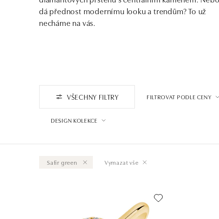
dá přednost modernímu looku a trendům? To už
necháme na vás.
VŠECHNY FILTRY
FILTROVAT PODLE CENY
DESIGN KOLEKCE
Safír green
Vymazat vše