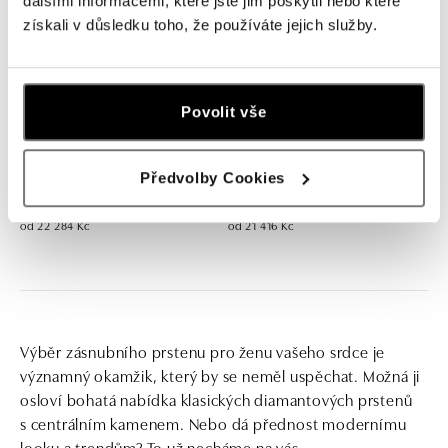
dalšími informacemi, které jste jim poskytli nebo které
získali v důsledku toho, že používáte jejich služby.
Povolit vše
Prsten s diamanty a rhodolitem
Prsten s diamanty a rhodolitem
Předvolby Cookies
Bonbon
Bonbon
od 22 284 Kč
od 21 416 Kč
Výběr zásnubního prstenu pro ženu vašeho srdce je
významný okamžik, který by se neměl uspěchat. Možná ji
osloví bohatá nabídka klasických diamantových prstenů
s centrálním kamenem. Nebo dá přednost modernímu
looku a trendům? To už necháme na vás.