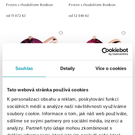
Prsten s rhodolitem Bonbon
Prsten s rhodolitem Bonbon
od 11 072 Kč
od 12 040 Kč
Souhlas
Detaily
Více o cookies
Tato webová stránka používá cookies
Prsten s rhodolitem Bonbon
Prsten s rhodolitem Bonbon
K personalizaci obsahu a reklam, poskytování funkcí
od 71 741 Kč
od 52 357 Kč
sociálních médií a analýze naší návštěvnosti využíváme
soubory cookie. Informace o tom, jak náš web používáte,
sdílíme se svými partnery pro sociální média, inzerci a
analýzy. Partneři tyto údaje mohou zkombinovat s