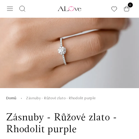
Přeskočit na hlavní obsah
0
Zásnuby - Růžové zlato - Rhodolit purple
Domů
Zásnuby - Růžové zlato -
Rhodolit purple