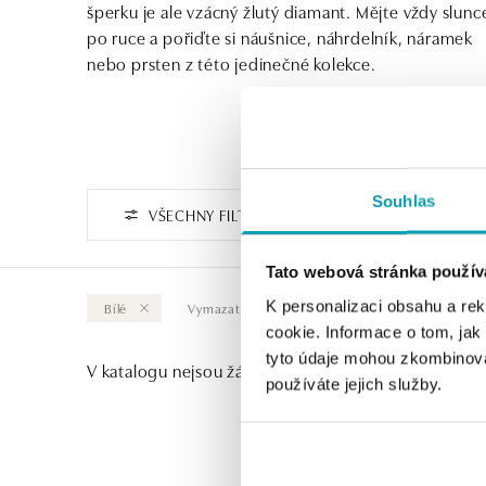
šperku je ale vzácný žlutý diamant. Mějte vždy slunc
po ruce a pořiďte si náušnice, náhrdelník, náramek
nebo prsten z této jedinečné kolekce.
Souhlas
VŠECHNY FILTRY
Tato webová stránka použív
K personalizaci obsahu a re
Bílé
Vymazat vše
cookie. Informace o tom, jak
tyto údaje mohou zkombinovat
V katalogu nejsou žádné produkty.
používáte jejich služby.