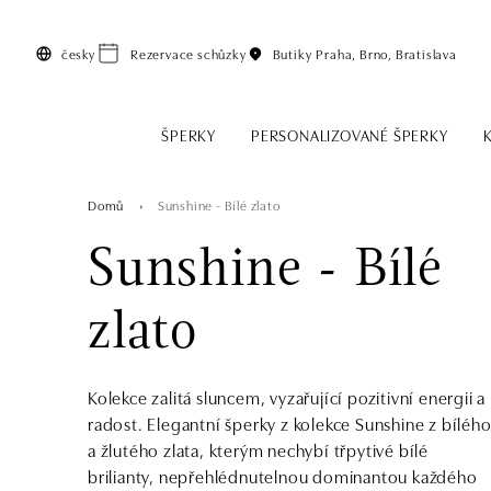
Přeskočit na hlavní obsah
česky
Rezervace schůzky
Butiky
Praha, Brno, Bratislava
ŠPERKY
PERSONALIZOVANÉ ŠPERKY
Domů
Sunshine - Bílé zlato
Sunshine - Bílé
zlato
Kolekce zalitá sluncem, vyzařující pozitivní energii a
radost. Elegantní šperky z kolekce Sunshine z bíléh
a žlutého zlata, kterým nechybí třpytivé bílé
brilianty, nepřehlédnutelnou dominantou každého