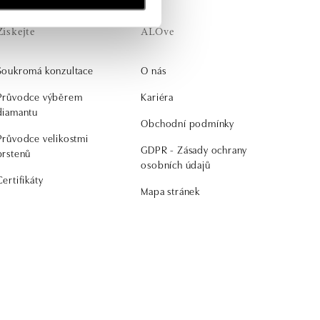
Získejte
ALOve
Soukromá konzultace
O nás
Průvodce výběrem
Kariéra
diamantu
Obchodní podmínky
Průvodce velikostmi
GDPR - Zásady ochrany
prstenů
osobních údajů
Certifikáty
Mapa stránek