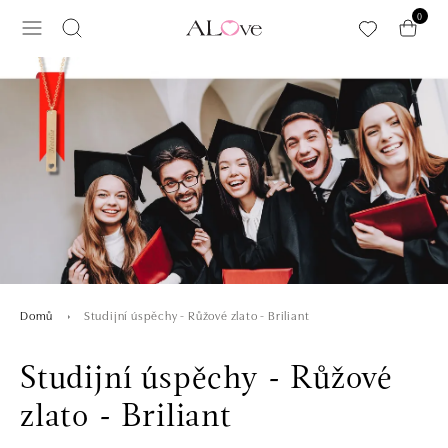
Přeskočit na hlavní obsah
0
Studijní úspěchy - Růžové zlato - Briliant
Domů
Studijní úspěchy - Růžové
zlato - Briliant