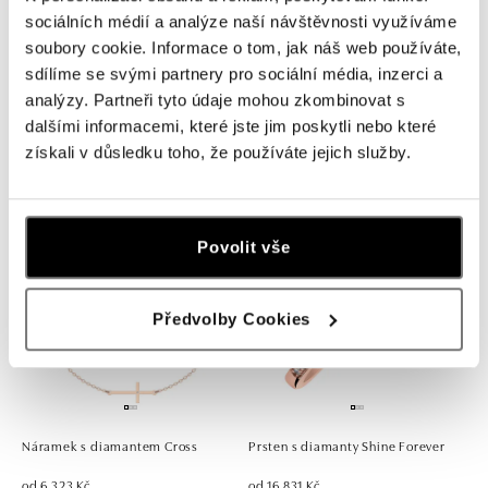
sociálních médií a analýze naší návštěvnosti využíváme
soubory cookie. Informace o tom, jak náš web používáte,
sdílíme se svými partnery pro sociální média, inzerci a
Náhrdelník s diamantem Essential
Náramek s diamantem Talisman
analýzy. Partneři tyto údaje mohou zkombinovat s
Shine
dalšími informacemi, které jste jim poskytli nebo které
od 7 049 Kč
získali v důsledku toho, že používáte jejich služby.
od 8 628 Kč
Povolit vše
Předvolby Cookies
Náramek s diamantem Cross
Prsten s diamanty Shine Forever
od 6 323 Kč
od 16 831 Kč