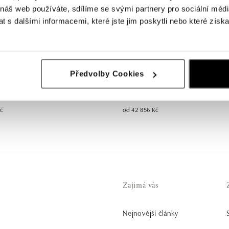
 náš web používáte, sdílíme se svými partnery pro sociální média
 s dalšími informacemi, které jste jim poskytli nebo které získa
Předvolby Cookies
amanty Infinite Passion
Prsten s diamanty Graceful Lure
Kč
od 42 856 Kč
Zajímá vás
Nejnovější články
.