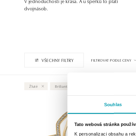
V jednoduchosti je krása. A u šperků to platí
dvojnásob.
VŠECHNY FILTRY
FILTROVAT PODLE CENY
Žluté
Briliant
Vymazat vše
Souhlas
Tato webová stránka použív
K personalizaci obsahu a re