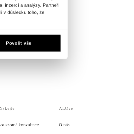
, inzerci a analýzy. Partneři
li v důsledku toho, že
Povolit vše
Získejte
ALOve
Soukromá konzultace
O nás