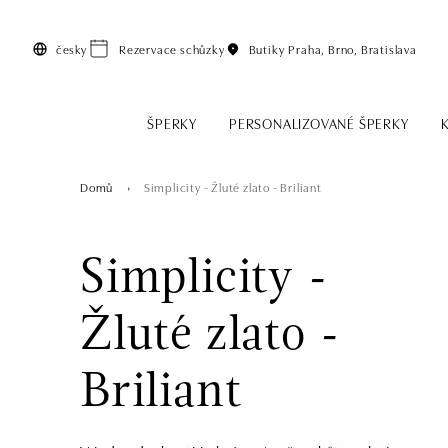
Přeskočit na hlavní obsah
česky
Rezervace schůzky
Butiky
Praha, Brno, Bratislava
ŠPERKY
PERSONALIZOVANÉ ŠPERKY
Domů
Simplicity - Žluté zlato - Briliant
Simplicity -
Žluté zlato -
Briliant