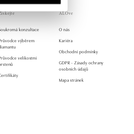
Získejte
ALOve
Soukromá konzultace
O nás
Průvodce výběrem
Kariéra
diamantu
Obchodní podmínky
Průvodce velikostmi
GDPR - Zásady ochrany
prstenů
osobních údajů
Certifikáty
Mapa stránek