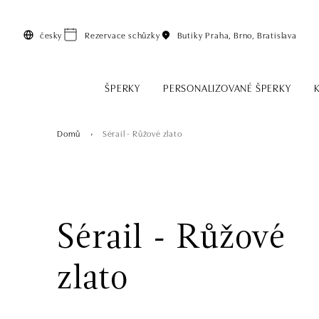
Přeskočit na hlavní obsah
česky
Rezervace schůzky
Butiky
Praha, Brno, Bratislava
ŠPERKY
PERSONALIZOVANÉ ŠPERKY
Domů
Sérail - Růžové zlato
Sérail - Růžové
zlato