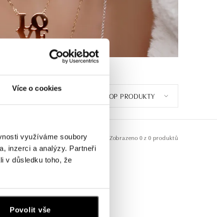
Více o cookies
TOP PRODUKTY
ěvnosti využíváme soubory
Zobrazeno
0 z 0 produktů
, inzerci a analýzy. Partneři
li v důsledku toho, že
Povolit vše