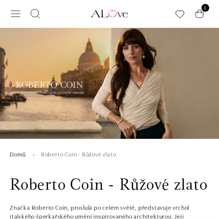
Přeskočit na hlavní obsah
0
Roberto Coin - Růžové zlato
Domů
Roberto Coin - Růžové zlato
Značka Roberto Coin, proslulá po celém světě, představuje vrchol
italského šperkařského umění inspirovaného architekturou. Její