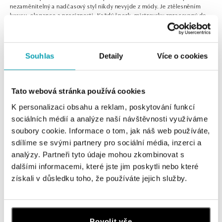
nezaměnitelný a nadčasový styl nikdy nevyjde z módy. Je ztělesněním
luxusu, elegance a preciznosti. Každý šperk, mistrovsky zpracovaný do
nejmenšího detailu, ukrývá na své vnitřní straně legendární podpis –
malý rubín, symbol této ikonické značky, který odkazuje na vášeň a
dokonalost, hlavní hodnoty Roberto Coin.
Zobrazit víc
Souhlas
Detaily
Více o cookies
0 z 0 produktů
FILTR
Tato webová stránka používá cookies
V katalogu nejsou žádné produkty.
K personalizaci obsahu a reklam, poskytování funkcí
sociálních médií a analýze naší návštěvnosti využíváme
soubory cookie. Informace o tom, jak náš web používáte,
sdílíme se svými partnery pro sociální média, inzerci a
analýzy. Partneři tyto údaje mohou zkombinovat s
dalšími informacemi, které jste jim poskytli nebo které
Přihlaste se k odběru newsletteru
získali v důsledku toho, že používáte jejich služby.
Objevte nejnovější kolekce, novinky a exkluzivní produkty.
Žena
Muž
Povolit vše