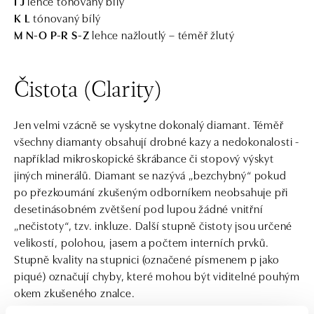
I J
lehce tónovaný bílý
K L
tónovaný bílý
M N-O P-R S-Z
lehce nažloutlý – téměř žlutý
Čistota (Clarity)
Jen velmi vzácně se vyskytne dokonalý diamant. Téměř
všechny diamanty obsahují drobné kazy a nedokonalosti -
například mikroskopické škrábance či stopový výskyt
jiných minerálů. Diamant se nazývá „bezchybný“ pokud
po přezkoumání zkušeným odborníkem neobsahuje při
desetinásobném zvětšení pod lupou žádné vnitřní
„nečistoty“, tzv. inkluze. Další stupně čistoty jsou určené
velikostí, polohou, jasem a počtem interních prvků.
Stupně kvality na stupnici (označené písmenem p jako
piqué) označují chyby, které mohou být viditelné pouhým
okem zkušeného znalce.