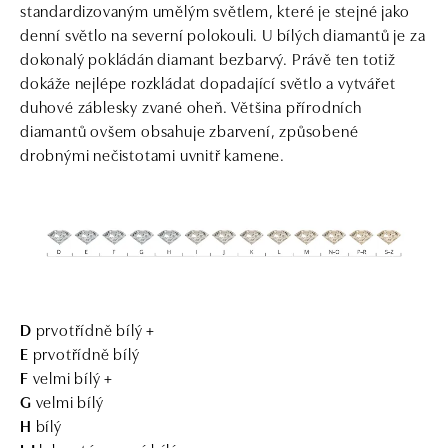
standardizovaným umělým světlem, které je stejné jako
denní světlo na severní polokouli. U bílých diamantů je za
dokonalý pokládán diamant bezbarvý. Právě ten totiž
dokáže nejlépe rozkládat dopadající světlo a vytvářet
duhové záblesky zvané oheň. Většina přírodních
diamantů ovšem obsahuje zbarvení, způsobené
drobnými nečistotami uvnitř kamene.
D
prvotřídně bílý +
E
prvotřídně bílý
F
velmi bílý +
G
velmi bílý
H
bílý