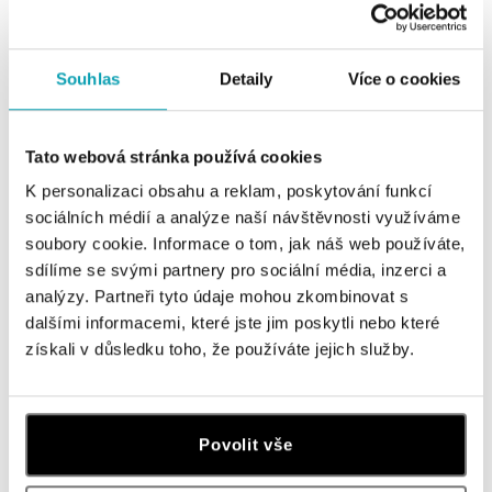
Souhlas
Detaily
Více o cookies
VS1, VS2 - VERY SLIGHTLY INCLUDED
Tato webová stránka používá cookies
K personalizaci obsahu a reklam, poskytování funkcí
Kazy nejsou viditelné pouhým okem.
sociálních médií a analýze naší návštěvnosti využíváme
soubory cookie. Informace o tom, jak náš web používáte,
SI1, SI2, SI3 - SLIGHTLY INCLUDED
sdílíme se svými partnery pro sociální média, inzerci a
analýzy. Partneři tyto údaje mohou zkombinovat s
Kazy jsou viditelné při desetinásobném zvětšení a
dalšími informacemi, které jste jim poskytli nebo které
výjimečně mohou být viditelné i pouhým okem.
získali v důsledku toho, že používáte jejich služby.
Diamant přijatelné kvality.
I1, I2 (P1, P2) - INCLUDED (PIQUÉ)
Povolit vše
Diamant horší kvality. Kazy, které mohou být viditelné