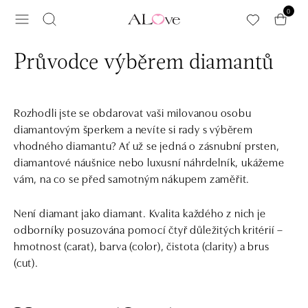
Přeskočit na hlavní obsah
0
Průvodce výběrem diamantů
Rozhodli jste se obdarovat vaši milovanou osobu
diamantovým šperkem a nevíte si rady s výběrem
vhodného diamantu? Ať už se jedná o zásnubní prsten,
diamantové náušnice nebo luxusní náhrdelník, ukážeme
vám, na co se před samotným nákupem zaměřit.
Není diamant jako diamant. Kvalita každého z nich je
odborníky posuzována pomocí čtyř důležitých kritérií –
hmotnost (carat), barva (color), čistota (clarity) a brus
(cut).