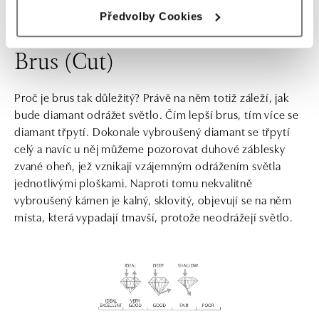
pouhým okem zkušeného znalce.
Předvolby Cookies
Brus (Cut)
Proč je brus tak důležitý? Právě na něm totiž záleží, jak
bude diamant odrážet světlo. Čím lepší brus, tím více se
diamant třpytí. Dokonale vybroušený diamant se třpytí
celý a navíc u něj můžeme pozorovat duhové záblesky
zvané oheň, jež vznikají vzájemným odrážením světla
jednotlivými ploškami. Naproti tomu nekvalitně
vybroušený kámen je kalný, sklovitý, objevují se na něm
místa, která vypadají tmavší, protože neodrážejí světlo.