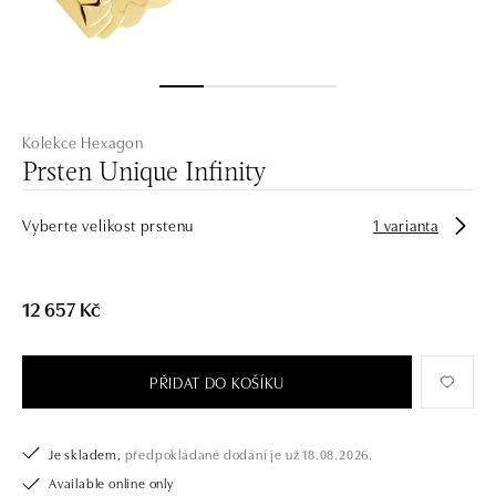
Kolekce Hexagon
Prsten Unique Infinity
Vyberte velikost prstenu
1 varianta
12 657 Kč
PŘIDAT DO KOŠÍKU
Je skladem,
předpokládané dodání je už 18.08.2026.
Available online only