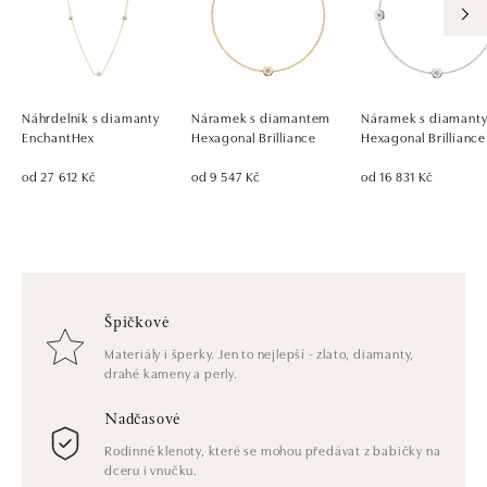
Náhrdelník s diamanty
Náramek s diamantem
Náramek s diamant
EnchantHex
Hexagonal Brilliance
Hexagonal Brilliance
od 27 612 Kč
od 9 547 Kč
od 16 831 Kč
Špičkové
Materiály i šperky. Jen to nejlepší - zlato, diamanty,
drahé kameny a perly.
Nadčasové
Rodinné klenoty, které se mohou předávat z babičky na
dceru i vnučku.