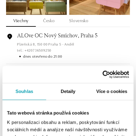
Všechny
Česko
Slovensko
ALOve OC Nový Smíchov, Praha 5
Plzeňská 8, 150 00 Praha 5 - Anděl
tel.: +420736509250
dnes otevřeno do 21:00
ALOve OC Olympia, Brno
U Dálnice 777, 664 42 Brno
tel.: +420604389337
Souhlas
Detaily
Více o cookies
dnes otevřeno do 21:00
ALOve Westfield Černý most, Praha 9
Tato webová stránka používá cookies
Chlumecká 765/6, 198 19 Praha 9
K personalizaci obsahu a reklam, poskytování funkcí
tel.: +420735703904
sociálních médií a analýze naší návštěvnosti využíváme
dnes otevřeno do 21:00