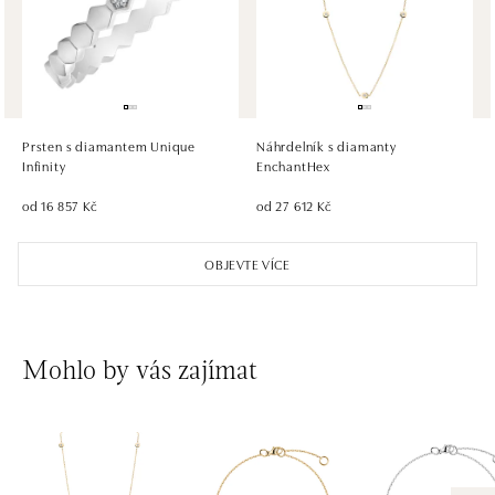
tel.: +421 917 090 372
dnes otevřeno do 21:00
HALADA OC Eurovea, Bratislava
Pribinova 8, 811 09 Bratislava
tel.: +421 910 284 071
Prsten s diamantem Unique
Náhrdelník s diamanty
dnes otevřeno do 21:00
Infinity
EnchantHex
od 16 857 Kč
od 27 612 Kč
OBJEVTE VÍCE
Mohlo by vás zajímat