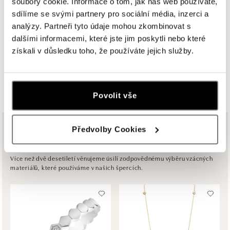
soubory cookie. Informace o tom, jak náš web používáte,
sdílíme se svými partnery pro sociální média, inzerci a
ALOve Westfield, Praha 4 - Chodov
analýzy. Partneři tyto údaje mohou zkombinovat s
Roztylská 2321/19, 148 00 Praha 4 - Chodov
dalšími informacemi, které jste jim poskytli nebo které
tel.: +420730524389
získali v důsledku toho, že používáte jejich služby.
dnes otevřeno do 21:00
ZOBRAZIT VŠECHNY BUTIKY
ALOve OC Aupark, Bratislava
Einsteinova 3541/18, 851 01 Bratislava
Povolit vše
tel.: +421917090556
dnes otevřeno do 21:00
Předvolby Cookies
Ze stejné kolekce
ALOve OC Eurovea, Bratislava
Pribinova 8, 811 09 Bratislava
Více než dvě desetiletí věnujeme úsilí zodpovědnému výběru vzácných
materiálů, které používáme v našich špercích.
tel.: +421917090467
dnes otevřeno do 21:00
HALADA OC Avion, Bratislava
Ivanská cesta 16, 821 04 Bratislava