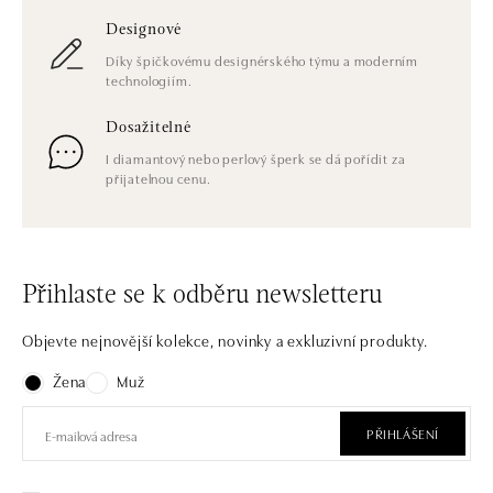
Designové
Díky špičkovému designérského týmu a moderním
technologiím.
Dosažitelné
I diamantový nebo perlový šperk se dá pořídit za
přijatelnou cenu.
Přihlaste se k odběru newsletteru
Objevte nejnovější kolekce, novinky a exkluzivní produkty.
Žena
Muž
PŘIHLÁŠENÍ