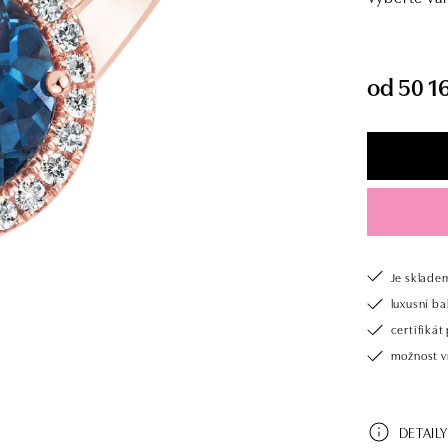
od 50 1
Je sklade
luxusní b
certifiká
možnost v
DETAILY