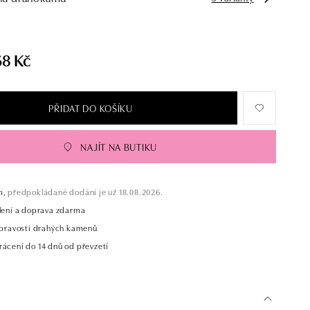
68 Kč
PŘIDAT DO KOŠÍKU
NAJÍT NA BUTIKU
m,
předpokládané dodání je už 18.08.2026.
alení a doprava zdarma
t pravosti drahých kamenů
rácení do 14 dnů od převzetí