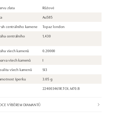
rvu zlata
Růžové
ta
Au585
ruh centrálního kamene
Topaz london
váha centrálního
1,430
 váha všech kamenů
0.20000
 barva všech kamenů
I
kvalita všech kamenů
SI3
 hmotnost šperku
3.05 g
224003461R.TOL.M70.B
DCE VÝBĚREM DIAMANTŮ