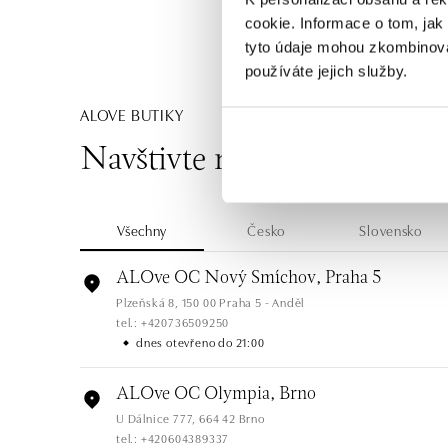
cookie. Informace o tom, jak
tyto údaje mohou zkombinovat
používáte jejich služby.
ALOVE BUTIKY
Navštivte naše butiky
Všechny
Česko
Slovensko
ALOve OC Nový Smíchov, Praha 5
Plzeňská 8, 150 00 Praha 5 - Anděl
tel.: +420736509250
dnes otevřeno do 21:00
ALOve OC Olympia, Brno
U Dálnice 777, 664 42 Brno
tel.: +420604389337