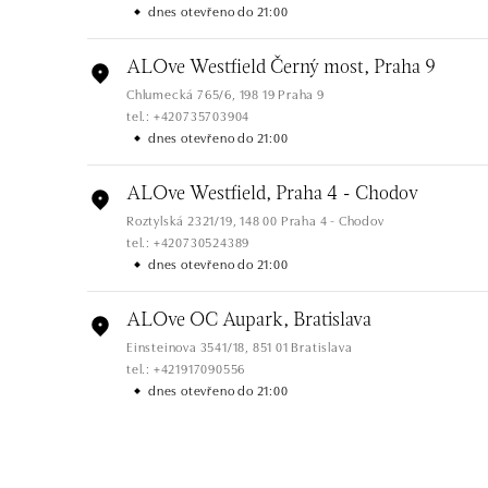
dnes otevřeno do 21:00
ALOve Westfield Černý most, Praha 9
Chlumecká 765/6, 198 19 Praha 9
tel.: +420735703904
dnes otevřeno do 21:00
ALOve Westfield, Praha 4 - Chodov
Roztylská 2321/19, 148 00 Praha 4 - Chodov
tel.: +420730524389
dnes otevřeno do 21:00
ALOve OC Aupark, Bratislava
Einsteinova 3541/18, 851 01 Bratislava
tel.: +421917090556
dnes otevřeno do 21:00
ALOve OC Eurovea, Bratislava
Pribinova 8, 811 09 Bratislava