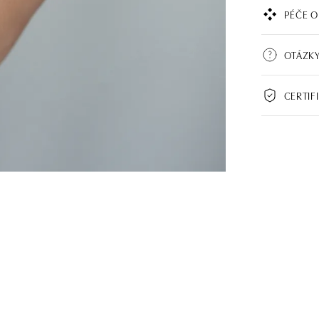
PÉČE O
OTÁZKY
CERTIF