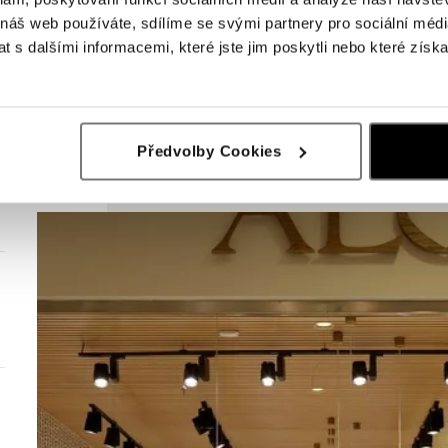
 náš web používáte, sdílíme se svými partnery pro sociální média
 s dalšími informacemi, které jste jim poskytli nebo které získa
Předvolby Cookies