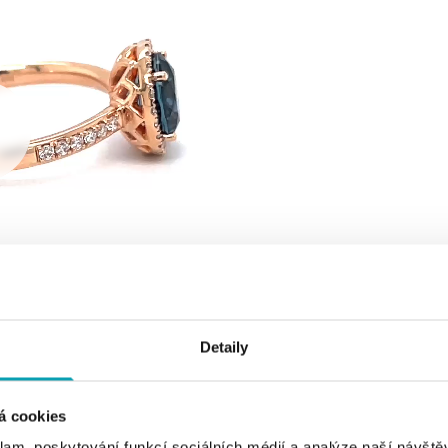
Detaily
á cookies
klam, poskytování funkcí sociálních médií a analýze naší návšt