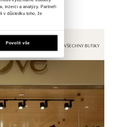
, inzerci a analýzy. Partneři
li v důsledku toho, že
Povolit vše
ZOBRAZIT VŠECHNY BUTIKY