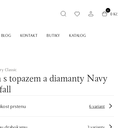
0
0 Kč
BLOG
KONTAKT
BUTIKY
KATALOG
ry Classic
n s topazem a diamanty Navy
all
ikost prstenu
6 variant
hu drahokamu
3 varianty