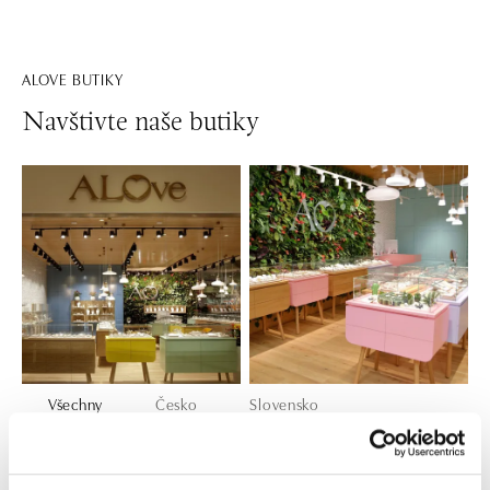
ALOVE BUTIKY
Navštivte naše butiky
Všechny
Česko
Slovensko
ALOve OC Nový Smíchov, Praha 5
Plzeňská 8, 150 00 Praha 5 - Anděl