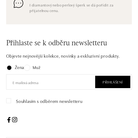
I diamantový nebo perlový šperk se dá pořídit za
přijatelnou cenu.
Přihlaste se k odběru newsletteru
Objevte nejnovější kolekce, novinky a exkluzivní produkty.
Žena
Muž
PŘIHLÁŠENÍ
Souhlasím s odběrem newsletteru