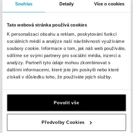
Souhlas
Detaily
Více o cookies
tel.: +420736509250
dnes otevřeno od 09:00
Tato webová stránka používá cookies
ALOve OC Olympia, Brno
K personalizaci obsahu a reklam, poskytování funkcí
U Dálnice 777, 664 42 Brno
sociálních médií a analýze naší návštěvnosti využíváme
tel.: +420604389337
dnes otevřeno od 09:00
soubory cookie. Informace o tom, jak náš web používáte,
sdílíme se svými partnery pro sociální média, inzerci a
analýzy. Partneři tyto údaje mohou zkombinovat s
ALOve Westfield Černý most, Praha 9
dalšími informacemi, které jste jim poskytli nebo které
Chlumecká 765/6, 198 19 Praha 9
získali v důsledku toho, že používáte jejich služby.
tel.: +420735703904
dnes otevřeno od 09:00
ALOve Westfield, Praha 4 - Chodov
Povolit vše
Roztylská 2321/19, 148 00 Praha 4 - Chodov
tel.: +420730524389
dnes otevřeno od 09:00
Předvolby Cookies