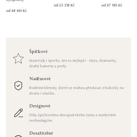
od 23 318 Kč
od 47 185 Kč
od 48 461 Kč
Špičkové
Materiály i šperky. Jen to nejlepší - zlato, diamanty,
drahé kameny a perly.
Nadčasové
Rodinné klenoty, které se mohou předávat z babičky na
dceru i vnučku.
Designové
Díky špičkovému designérského týmu a moderním
technologiím.
Dosažitelné