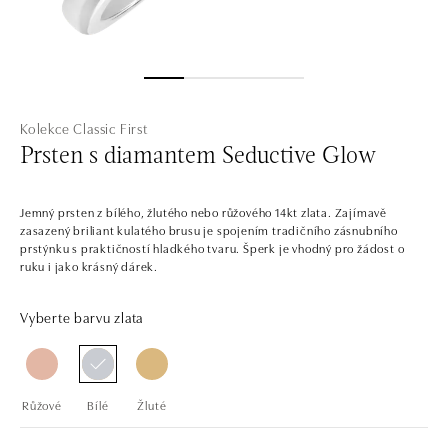
Kolekce Classic First
Prsten s diamantem Seductive Glow
Jemný prsten z bílého, žlutého nebo růžového 14kt zlata. Zajímavě
zasazený briliant kulatého brusu je spojením tradičního zásnubního
prstýnku s praktičností hladkého tvaru. Šperk je vhodný pro žádost o
ruku i jako krásný dárek.
Vyberte barvu zlata
Růžové
Bílé
Žluté