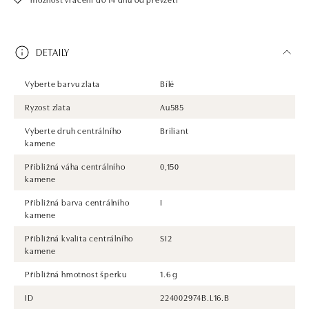
DETAILY
Vyberte barvu zlata
Bílé
Ryzost zlata
Au585
Vyberte druh centrálního
Briliant
kamene
Přibližná váha centrálního
0,150
kamene
Přibližná barva centrálního
I
kamene
Přibližná kvalita centrálního
SI2
kamene
Přibližná hmotnost šperku
1.6 g
ID
224002974B.L16.B