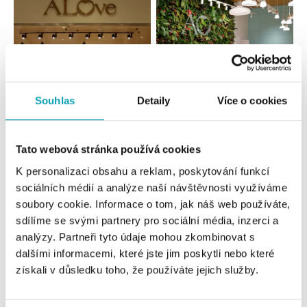
Souhlas
Detaily
Více o cookies
Všechny
Česko
Slovensko
Tato webová stránka používá cookies
K personalizaci obsahu a reklam, poskytování funkcí
ALOve OC Nový Smíchov, Praha 5
sociálních médií a analýze naší návštěvnosti využíváme
Plzeňská 8, 150 00 Praha 5 - Anděl
soubory cookie. Informace o tom, jak náš web používáte,
tel.: +420736509250
sdílíme se svými partnery pro sociální média, inzerci a
zítra otevřeno od 09:00
analýzy. Partneři tyto údaje mohou zkombinovat s
dalšími informacemi, které jste jim poskytli nebo které
ALOve OC Olympia, Brno
získali v důsledku toho, že používáte jejich služby.
U Dálnice 777, 664 42 Brno
tel.: +420604389337
zítra otevřeno od 10:00