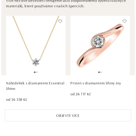
Více než dvě desetiletí věnujeme úsilí zodpovědnému výběru vzácných
materiálů, které používáme v našich špercích.
tel.: +421917090467
zítra otevřeno od 10:00
HALADA OC Avion, Bratislava
Ivanská cesta 16, 821 04 Bratislava
tel.: +421 917 090 372
zítra otevřeno od 10:00
HALADA OC Eurovea, Bratislava
Pribinova 8, 811 09 Bratislava
tel.: +421 910 284 071
Náhrdelník s diamantem Essential
Prsten s diamantem Shiny Joy
zítra otevřeno od 10:00
Shine
od 26 717 Kč
od 36 358 Kč
OBJEVTE VÍCE