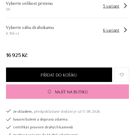
Vyberte velikost prstenu
5 variant
50
Vyberte váhu drahokamu
6 variant
0.150 ct
16 925 Kč
PŘIDAT DO KOŠÍKU
NAJÍT NA BUTIKU
Je skladem,
předpokládané dodání je už 17.08.2026.
luxusní balení a doprava zdarma
certifikát pravosti drahých kamenů
možnost vrácení do 14 dnů od převzetí