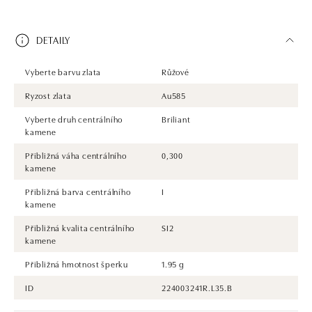
DETAILY
Vyberte barvu zlata
Růžové
Ryzost zlata
Au585
Vyberte druh centrálního
Briliant
kamene
Přibližná váha centrálního
0,300
kamene
Přibližná barva centrálního
I
kamene
Přibližná kvalita centrálního
SI2
kamene
Přibližná hmotnost šperku
1.95 g
ID
224003241R.L35.B