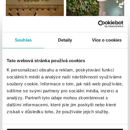
Souhlas
Detaily
Více o cookies
Všechny
Česko
Slovensko
Tato webová stránka používá cookies
ALOve OC Nový Smíchov, Praha 5
K personalizaci obsahu a reklam, poskytování funkcí
sociálních médií a analýze naší návštěvnosti využíváme
Plzeňská 8, 150 00 Praha 5 - Anděl
tel.: +420736509250
soubory cookie. Informace o tom, jak náš web používáte,
dnes otevřeno od 09:00
sdílíme se svými partnery pro sociální média, inzerci a
analýzy. Partneři tyto údaje mohou zkombinovat s
dalšími informacemi, které jste jim poskytli nebo které
ALOve OC Olympia, Brno
získali v důsledku toho, že používáte jejich služby.
U Dálnice 777, 664 42 Brno
tel.: +420604389337
dnes otevřeno od 09:00