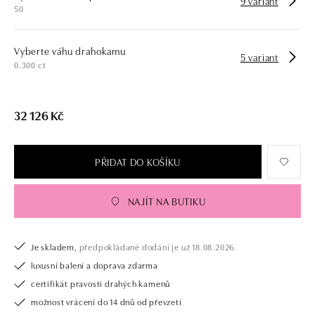
9 variant
50
Vyberte váhu drahokamu
5 variant
0.300 ct
32 126 Kč
PŘIDAT DO KOŠÍKU
NAJÍT NA BUTIKU
Je skladem,
předpokládané dodání je už 18.08.2026.
luxusní balení a doprava zdarma
certifikát pravosti drahých kamenů
možnost vrácení do 14 dnů od převzetí