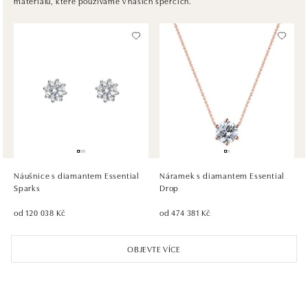
materiálů, které používáme v našich špercích.
tel.: +421917090467
dnes otevřeno od 10:00
HALADA OC Avion, Bratislava
Ivanská cesta 16, 821 04 Bratislava
tel.: +421 917 090 372
dnes otevřeno od 09:00
HALADA OC Eurovea, Bratislava
Pribinova 8, 811 09 Bratislava
tel.: +421 910 284 071
Náušnice s diamantem Essential
Náramek s diamantem Essential
dnes otevřeno od 10:00
Sparks
Drop
od 120 038 Kč
od 474 381 Kč
OBJEVTE VÍCE