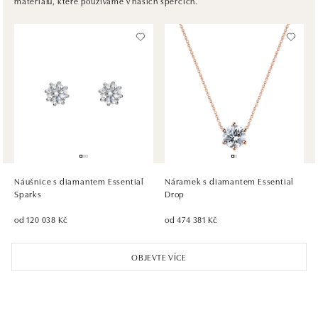
materiálů, které používáme v našich špercích.
tel.: +421917090467
dnes otevřeno od 10:00
HALADA OC Avion, Bratislava
Ivanská cesta 16, 821 04 Bratislava
tel.: +421 917 090 372
dnes otevřeno od 09:00
HALADA OC Eurovea, Bratislava
Pribinova 8, 811 09 Bratislava
tel.: +421 910 284 071
Náušnice s diamantem Essential
Náramek s diamantem Essential
dnes otevřeno od 10:00
Sparks
Drop
od 120 038 Kč
od 474 381 Kč
OBJEVTE VÍCE