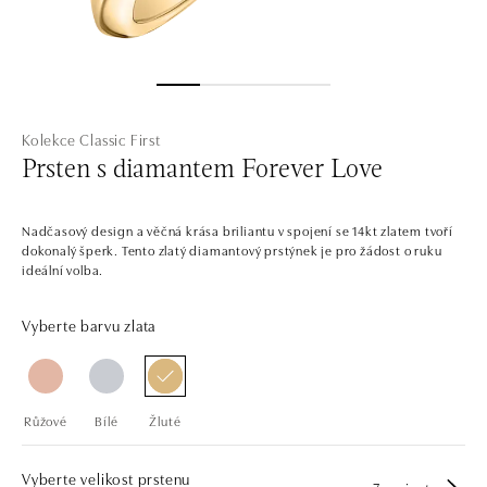
Kolekce Classic First
Prsten s diamantem Forever Love
Nadčasový design a věčná krása briliantu v spojení se 14kt zlatem tvoří
dokonalý šperk. Tento zlatý diamantový prstýnek je pro žádost o ruku
ideální volba.
Vyberte barvu zlata
Růžové
Bílé
Žluté
Vyberte velikost prstenu