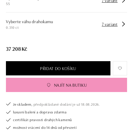
7 variant
55
Vyberte váhu drahokamu
7 variant
0.310 ct
37 208 Kč
PŘIDAT DO KOŠÍKU
NAJÍT NA BUTIKU
Je skladem,
předpokládané dodání je už 18.08.2026.
luxusní balení a doprava zdarma
certifikát pravosti drahých kamenů
možnost vrácení do 14 dnů od převzetí