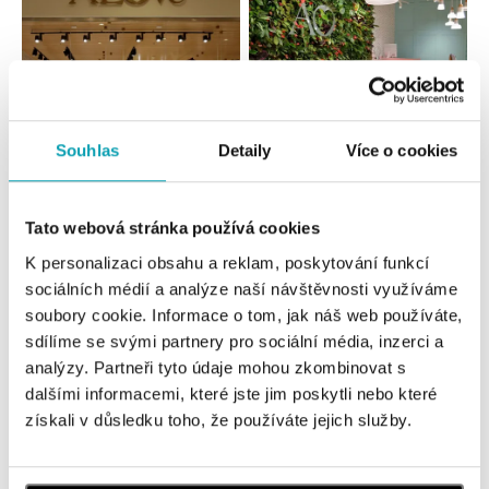
Souhlas
Detaily
Více o cookies
Všechny
Česko
Slovensko
Tato webová stránka používá cookies
ALOve OC Nový Smíchov, Praha 5
K personalizaci obsahu a reklam, poskytování funkcí
sociálních médií a analýze naší návštěvnosti využíváme
Plzeňská 8, 150 00 Praha 5 - Anděl
tel.: +420736509250
soubory cookie. Informace o tom, jak náš web používáte,
dnes otevřeno od 09:00
sdílíme se svými partnery pro sociální média, inzerci a
analýzy. Partneři tyto údaje mohou zkombinovat s
dalšími informacemi, které jste jim poskytli nebo které
ALOve OC Olympia, Brno
získali v důsledku toho, že používáte jejich služby.
U Dálnice 777, 664 42 Brno
tel.: +420604389337
dnes otevřeno od 09:00