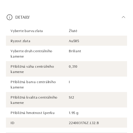
DETAILY
Vyberte barvu zlata
Žluté
Ryzost zlata
Au585
Vyberte druh centrálního
Briliant
kamene
Přibližná váha centrálního
0,310
kamene
Přibližná barva centrálního
I
kamene
Přibližná kvalita centrálního
SI2
kamene
Přibližná hmotnost šperku
1.95 g
ID
224003176Z.L32.B