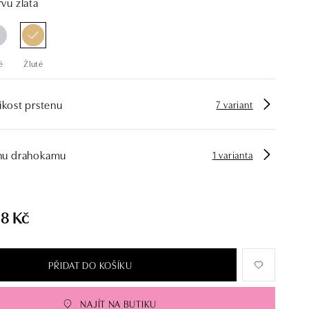
vu zlata
é
Žluté
ikost prstenu
7 variant
hu drahokamu
1 varianta
58 Kč
PŘIDAT DO KOŠÍKU
NAJÍT NA BUTIKU