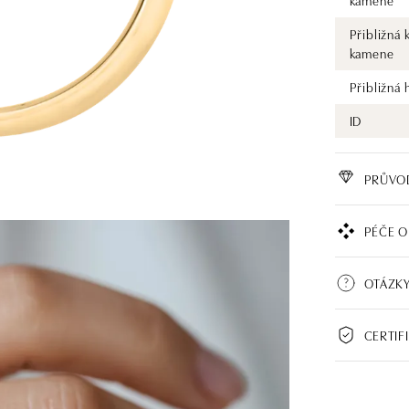
kamene
Přibližná 
kamene
Přibližná
ID
PRŮVO
PÉČE O
OTÁZKY
CERTIF