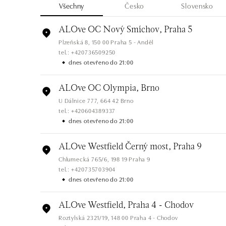
Všechny
Česko
Slovensko
ALOve OC Nový Smíchov, Praha 5
Plzeňská 8, 150 00 Praha 5 - Anděl
tel.: +420736509250
dnes otevřeno do 21:00
ALOve OC Olympia, Brno
U Dálnice 777, 664 42 Brno
tel.: +420604389337
dnes otevřeno do 21:00
ALOve Westfield Černý most, Praha 9
Chlumecká 765/6, 198 19 Praha 9
tel.: +420735703904
dnes otevřeno do 21:00
ALOve Westfield, Praha 4 - Chodov
Roztylská 2321/19, 148 00 Praha 4 - Chodov