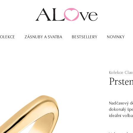
KOLEKCE
ZÁSNUBY A SVATBA
BESTSELLERY
NOVINKY
Kolekce Class
Prste
Nadčasový des
dokonalý špe
ideální volba