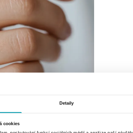
Detaily
á cookies
klam, poskytování funkcí sociálních médií a analýze naší návšt