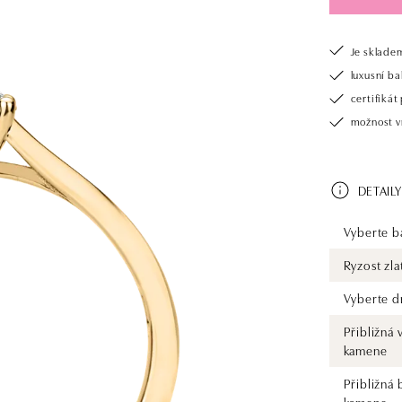
Je sklade
luxusní b
certifiká
možnost v
DETAILY
Vyberte ba
Ryzost zla
Vyberte d
Přibližná 
kamene
Přibližná 