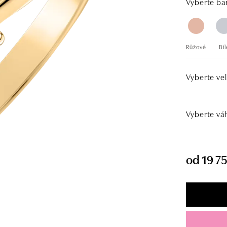
Vyberte bar
Růžové
Bíl
Vyberte vel
Vyberte vá
od 19 7