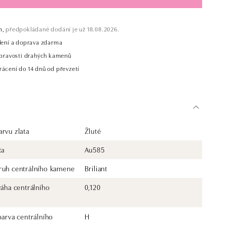
m,
předpokládané dodání je už 18.08.2026.
alení a doprava zdarma
t pravosti drahých kamenů
rácení do 14 dnů od převzetí
rvu zlata
Žluté
ta
Au585
ruh centrálního kamene
Briliant
váha centrálního
0,120
barva centrálního
H