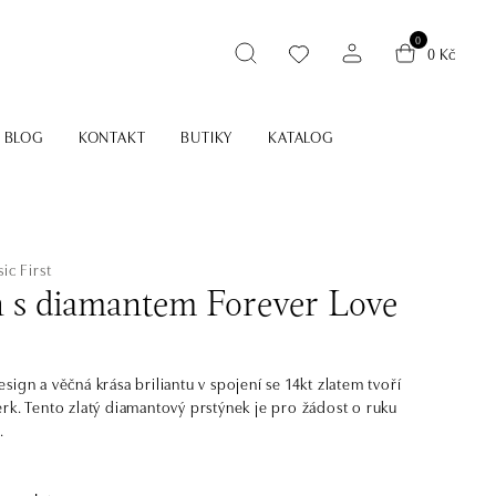
0
0 Kč
BLOG
KONTAKT
BUTIKY
KATALOG
ic First
n s diamantem Forever Love
ign a věčná krása briliantu v spojení se 14kt zlatem tvoří
rk. Tento zlatý diamantový prstýnek je pro žádost o ruku
.