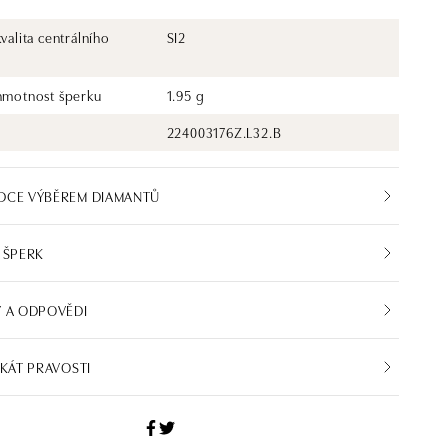
kvalita centrálního
SI2
 hmotnost šperku
1.95 g
224003176Z.L32.B
DCE VÝBĚREM DIAMANTŮ
 ŠPERK
 A ODPOVĚDI
IKÁT PRAVOSTI