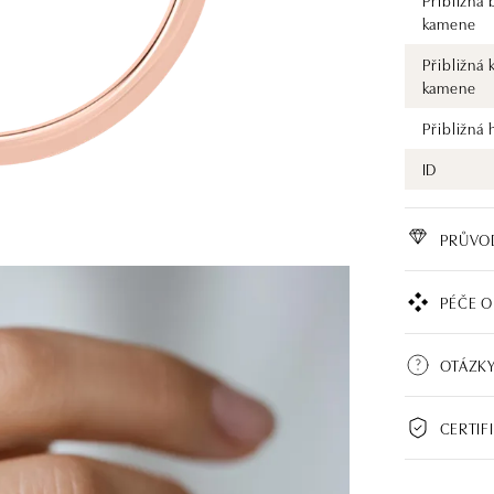
Přibližná 
kamene
Přibližná 
kamene
Přibližná
ID
PRŮVO
PÉČE O
OTÁZKY
CERTIF