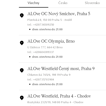
Všechny
Česko
Slovensko
ALOve OC Nový Smíchov, Praha 5
Plzeňská 8, 150 00 Praha 5 - Anděl
tel.: +420736509250
dnes otevřeno do 21:00
ALOve OC Olympia, Brno
U Dálnice 777, 664 42 Brno
tel.: +420604389337
dnes otevřeno do 21:00
ALOve Westfield Černý most, Praha 9
Chlumecká 765/6, 198 19 Praha 9
tel.: +420735703904
dnes otevřeno do 21:00
ALOve Westfield, Praha 4 - Chodov
Roztylská 2321/19, 148 00 Praha 4 - Chodov