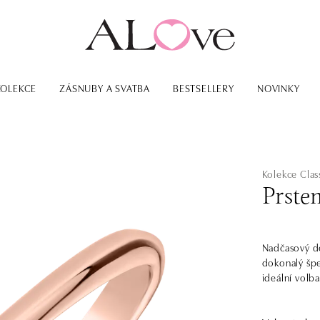
KOLEKCE
ZÁSNUBY A SVATBA
BESTSELLERY
NOVINKY
Kolekce Class
Prste
Nadčasový des
dokonalý špe
ideální volba