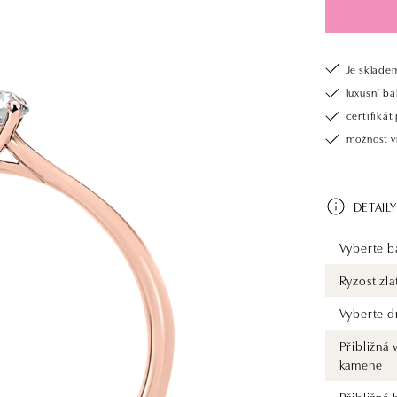
Je sklade
luxusní b
certifiká
možnost v
DETAILY
Vyberte ba
Ryzost zla
Vyberte d
Přibližná 
kamene