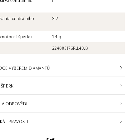
barva centrálního
I
kvalita centrálního
SI2
 hmotnost šperku
1.4 g
224003176R.L40.B
DCE VÝBĚREM DIAMANTŮ
 ŠPERK
 A ODPOVĚDI
IKÁT PRAVOSTI