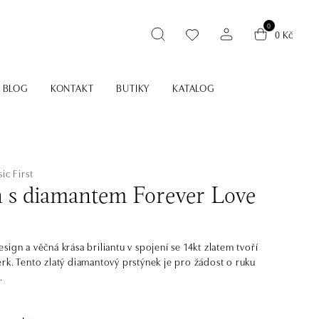
0
0 Kč
BLOG
KONTAKT
BUTIKY
KATALOG
ic First
n s diamantem Forever Love
ign a věčná krása briliantu v spojení se 14kt zlatem tvoří
rk. Tento zlatý diamantový prstýnek je pro žádost o ruku
.