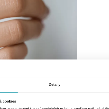
Detaily
á cookies
klam, poskytování funkcí sociálních médií a analýze naší návšt