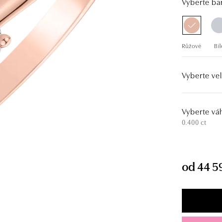
Vyberte bar
Růžové
Bíl
Vyberte vel
Vyberte vá
0.400 ct
od 44 5