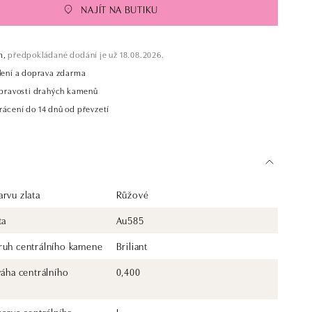
NAJÍT NA BUTIKU
m,
předpokládané dodání je už 18.08.2026.
alení a doprava zdarma
t pravosti drahých kamenů
rácení do 14 dnů od převzetí
rvu zlata
Růžové
ta
Au585
ruh centrálního kamene
Briliant
váha centrálního
0,400