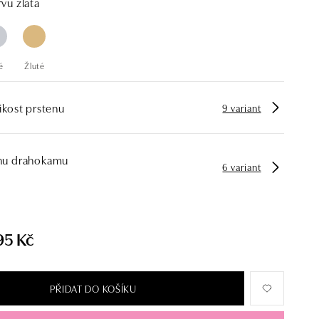
vu zlata
é
Žluté
ikost prstenu
9 variant
hu drahokamu
6 variant
95 Kč
PŘIDAT DO KOŠÍKU