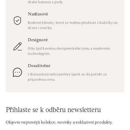
drahé kameny a perly.
Nadčasové
Rodinné klenoty, které se mohou předávat z babičky na
dceru i vnučku.
Designové
Díky špičkovému designérského týmu a moderním
technologiím.
Dosažitelné
I diamantový nebo perlový šperk se dá pořídit za
přijatelnou cenu.
Přihlaste se k odběru newsletteru
Objevte nejnovější kolekce, novinky a exkluzivní produkty.