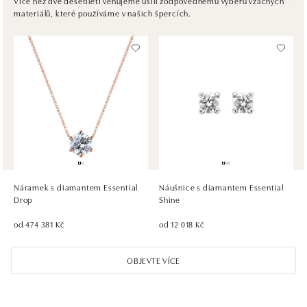
Více než dvě desetiletí věnujeme úsilí zodpovědnému výběru vzácných
materiálů, které používáme v našich špercích.
tel.: +421917090467
dnes otevřeno do 21:00
HALADA OC Avion, Bratislava
Ivanská cesta 16, 821 04 Bratislava
tel.: +421 917 090 372
dnes otevřeno do 21:00
HALADA OC Eurovea, Bratislava
Pribinova 8, 811 09 Bratislava
tel.: +421 910 284 071
Náramek s diamantem Essential
Náušnice s diamantem Essential
dnes otevřeno do 21:00
Drop
Shine
od 474 381 Kč
od 12 018 Kč
OBJEVTE VÍCE