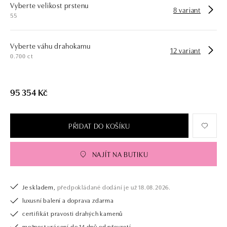
Vyberte velikost prstenu
8 variant
55
Vyberte váhu drahokamu
12 variant
0.700 ct
95 354 Kč
PŘIDAT DO KOŠÍKU
NAJÍT NA BUTIKU
Je skladem,
předpokládané dodání je už 18.08.2026.
luxusní balení a doprava zdarma
certifikát pravosti drahých kamenů
možnost vrácení do 14 dnů od převzetí