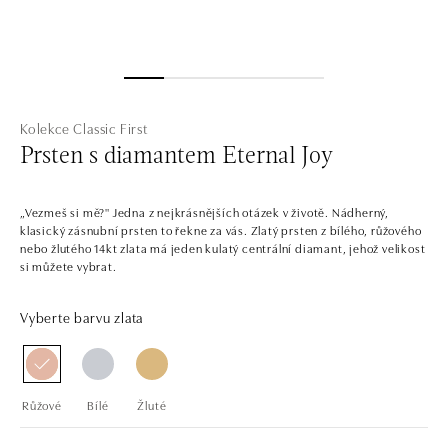
Kolekce Classic First
Prsten s diamantem Eternal Joy
„Vezmeš si mě?" Jedna z nejkrásnějších otázek v životě. Nádherný,
klasický zásnubní prsten to řekne za vás. Zlatý prsten z bílého, růžového
nebo žlutého 14kt zlata má jeden kulatý centrální diamant, jehož velikost
si můžete vybrat.
Vyberte barvu zlata
Růžové
Bílé
Žluté