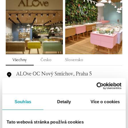
Všechny
Česko
Slovensko
ALOve OC Nový Smíchov, Praha 5
Plzeňská 8, 150 00 Praha 5 - Anděl
tel.: +420736509250
dnes otevřeno do 21:00
Souhlas
Detaily
Více o cookies
ALOve OC Olympia, Brno
U Dálnice 777, 664 42 Brno
Tato webová stránka používá cookies
tel.: +420604389337
dnes otevřeno do 21:00