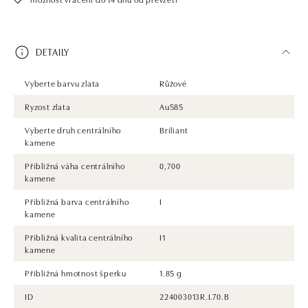
DETAILY
Vyberte barvu zlata
Růžové
Ryzost zlata
Au585
Vyberte druh centrálního
Briliant
kamene
Přibližná váha centrálního
0,700
kamene
Přibližná barva centrálního
I
kamene
Přibližná kvalita centrálního
I1
kamene
Přibližná hmotnost šperku
1.85 g
ID
224003013R.L70.B