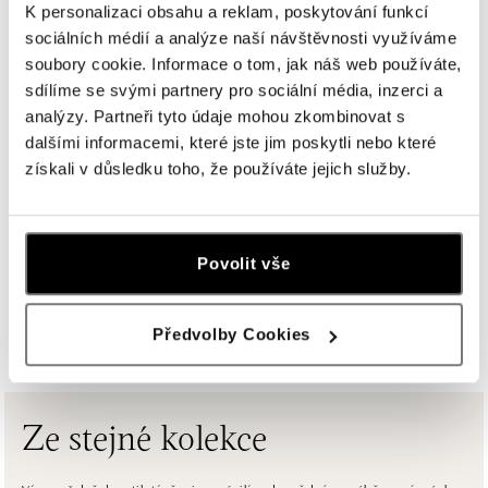
K personalizaci obsahu a reklam, poskytování funkcí
sociálních médií a analýze naší návštěvnosti využíváme
ALOve Westfield Černý most, Praha 9
soubory cookie. Informace o tom, jak náš web používáte,
Chlumecká 765/6, 198 19 Praha 9
sdílíme se svými partnery pro sociální média, inzerci a
tel.: +420735703904
analýzy. Partneři tyto údaje mohou zkombinovat s
dnes otevřeno do 21:00
dalšími informacemi, které jste jim poskytli nebo které
získali v důsledku toho, že používáte jejich služby.
ALOve Westfield, Praha 4 - Chodov
Roztylská 2321/19, 148 00 Praha 4 - Chodov
tel.: +420730524389
Povolit vše
dnes otevřeno do 21:00
ZOBRAZIT VŠECHNY BUTIKY
ALOve OC Aupark, Bratislava
Předvolby Cookies
Einsteinova 3541/18, 851 01 Bratislava
tel.: +421917090556
dnes otevřeno do 21:00
Ze stejné kolekce
ALOve OC Eurovea, Bratislava
Pribinova 8, 811 09 Bratislava