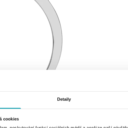
Detaily
á cookies
klam, poskytování funkcí sociálních médií a analýze naší návšt