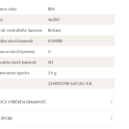
rvu zlata
Bílé
ta
Au585
ruh centrálního kamene
Briliant
 váha všech kamenů
0.04000
 barva všech kamenů
G
kvalita všech kamenů
SI3
 hmotnost šperku
1.4 g
224801374B.SAF.L03.A.B
DCE VÝBĚREM DIAMANTŮ
 ŠPERK