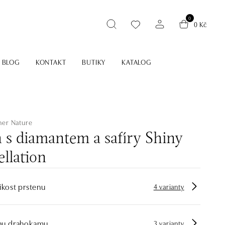
0
0 Kč
BLOG
KONTAKT
BUTIKY
KATALOG
her Nature
 s diamantem a safíry Shiny
llation
ikost prstenu
4 varianty
hu drahokamu
3 varianty