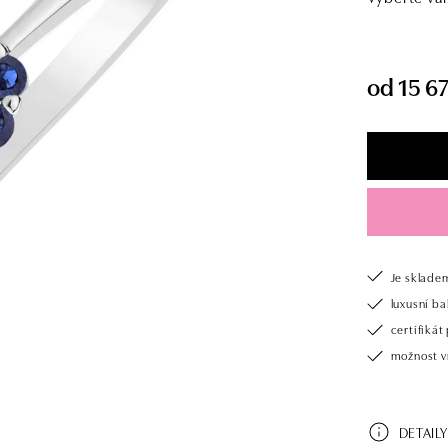
od 15 6
Je sklade
luxusní b
certifiká
možnost v
DETAILY