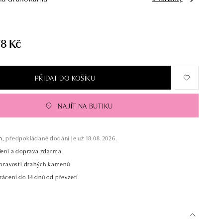
78 Kč
PŘIDAT DO KOŠÍKU
NAJÍT NA BUTIKU
m,
předpokládané dodání je už 18.08.2026.
alení a doprava zdarma
t pravosti drahých kamenů
rácení do 14 dnů od převzetí